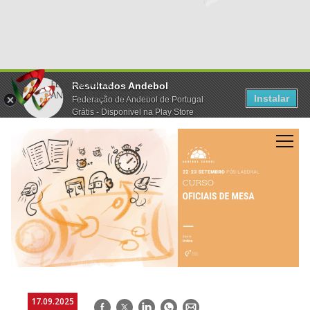
Resultados Andebol
Instalar
Federação de Andebol de Portugal
Grátis - Disponivel na Play Store
17.09.2025
Facebook
Twitter
LinkedIn
WhatsApp
E-