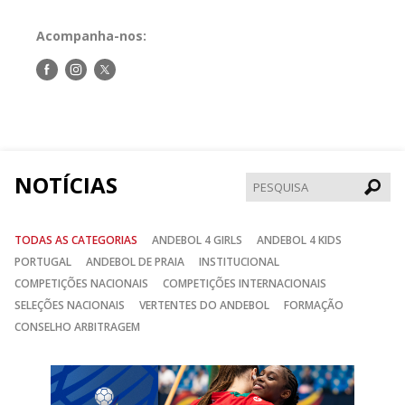
Acompanha-nos:
Siga-
Siga-
Siga-
nos
nos
nos
no
no
no
Facebook
Instagram
Twitter
NOTÍCIAS
Pesqui
TODAS AS CATEGORIAS
ANDEBOL 4 GIRLS
ANDEBOL 4 KIDS
PORTUGAL
ANDEBOL DE PRAIA
INSTITUCIONAL
COMPETIÇÕES NACIONAIS
COMPETIÇÕES INTERNACIONAIS
SELEÇÕES NACIONAIS
VERTENTES DO ANDEBOL
FORMAÇÃO
CONSELHO ARBITRAGEM
Anterior
Seguin