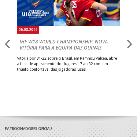
06.08.2026
06.
IHF W18 WORLD CHAMPIONSHIP: NOVA
M
VITÓRIA PARA A EQUIPA DAS QUINAS
S
ra a
Vitória por 31-22 sobre o Brasil, em Ramnicu Valcea, abre
Sele
a fase de apuramento dos lugares 17 ao 32 com um
EURO
triunfo confortável das jogadoras lusas.
gar
Mun
PATROCINADORES OFICIAIS