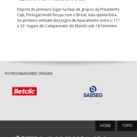
R
Depois do primeiro lugar na fase de grupos da President’s
Cup, Portugal mede forças com o Brasil, esta quinta-feira,
Tre
–
no primeiro embate dos Jogos de Apuramento entre o 17.º
inte
e 32.º lugare do Campeonato do Mundo sub-18 Feminino.
con
Pite
PATROCINADORES OFICIAIS
HOME
TOPO