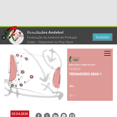
Resultados Andebol
Instalar
Federação de Andebol de Portugal
Grátis - Disponivel na Play Store
03.04.2026
Facebook
Twitter
LinkedIn
WhatsApp
E-