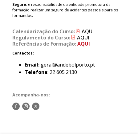
Seguro
: é responsabilidade da entidade promotora da
formação realizar um seguro de acidentes pessoais para os
formandos.
Calendarização do Curso:
AQUI
Regulamento do Curso:
AQUI
Referências de Formação:
AQUI
Contactos:
Email:
geral@andebolporto.pt
Telefone
: 22 605 2130
Acompanha-nos:
Siga-
Siga-
Siga-
nos
nos
nos
no
no
no
Facebook
Instagram
Twitter