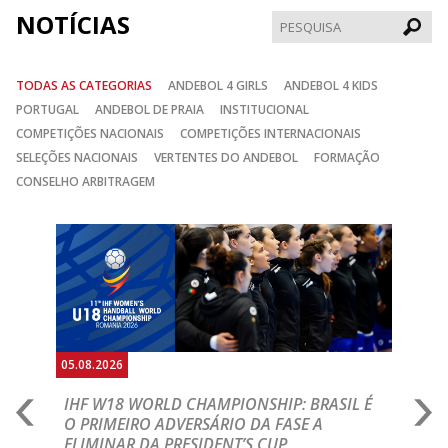
NOTÍCIAS
Pesqui
TODAS AS CATEGORIAS
ANDEBOL 4 GIRLS
ANDEBOL 4 KIDS
PORTUGAL
ANDEBOL DE PRAIA
INSTITUCIONAL
COMPETIÇÕES NACIONAIS
COMPETIÇÕES INTERNACIONAIS
SELEÇÕES NACIONAIS
VERTENTES DO ANDEBOL
FORMAÇÃO
CONSELHO ARBITRAGEM
Anterior
Seguin
05.08.2026
05.
A
IHF W18 WORLD CHAMPIONSHIP: BRASIL É
I
IA
O PRIMEIRO ADVERSÁRIO DA FASE A
V
ELIMINAR DA PRESIDENT’S CUP
I