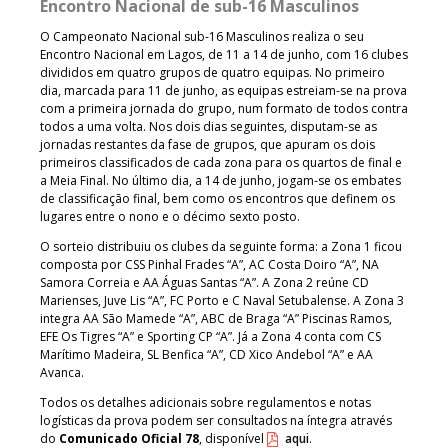
Encontro Nacional de sub-16 Masculinos
O Campeonato Nacional sub-16 Masculinos realiza o seu
Encontro Nacional em Lagos, de 11 a 14 de junho, com 16 clubes
divididos em quatro grupos de quatro equipas. No primeiro
dia, marcada para 11 de junho, as equipas estreiam-se na prova
com a primeira jornada do grupo, num formato de todos contra
todos a uma volta. Nos dois dias seguintes, disputam-se as
jornadas restantes da fase de grupos, que apuram os dois
primeiros classificados de cada zona para os quartos de final e
a Meia Final. No último dia, a 14 de junho, jogam-se os embates
de classificação final, bem como os encontros que definem os
lugares entre o nono e o décimo sexto posto.
O sorteio distribuiu os clubes da seguinte forma: a Zona 1 ficou
composta por CSS Pinhal Frades “A”, AC Costa Doiro “A”, NA
Samora Correia e AA Águas Santas “A”. A Zona 2 reúne CD
Marienses, Juve Lis “A”, FC Porto e C Naval Setubalense. A Zona 3
integra AA São Mamede “A”, ABC de Braga “A” Piscinas Ramos,
EFE Os Tigres “A” e Sporting CP “A”. Já a Zona 4 conta com CS
Marítimo Madeira, SL Benfica “A”, CD Xico Andebol “A” e AA
Avanca.
Todos os detalhes adicionais sobre regulamentos e notas
logísticas da prova podem ser consultados na íntegra através
do
Comunicado Oficial 78
, disponível
aqui
.