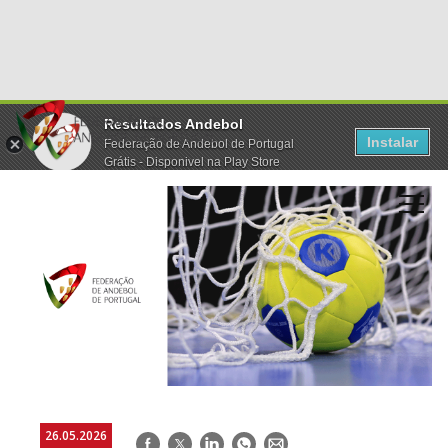
Resultados Andebol
Instalar
Federação de Andebol de Portugal
Grátis - Disponivel na Play Store
26.05.2026
Facebook
Twitter
LinkedIn
WhatsApp
E-