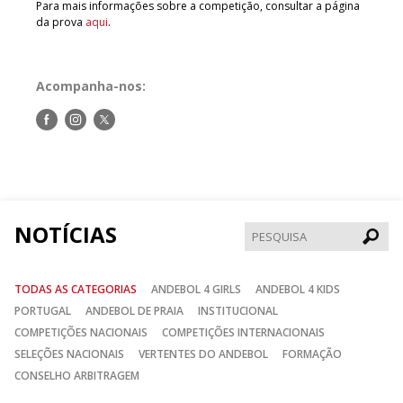
Para mais informações sobre a competição, consultar a página
da prova
aqui
.
Acompanha-nos:
Siga-
Siga-
Siga-
nos
nos
nos
no
no
no
Facebook
Instagram
Twitter
NOTÍCIAS
Pesqui
TODAS AS CATEGORIAS
ANDEBOL 4 GIRLS
ANDEBOL 4 KIDS
PORTUGAL
ANDEBOL DE PRAIA
INSTITUCIONAL
COMPETIÇÕES NACIONAIS
COMPETIÇÕES INTERNACIONAIS
SELEÇÕES NACIONAIS
VERTENTES DO ANDEBOL
FORMAÇÃO
CONSELHO ARBITRAGEM