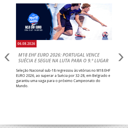
Anterior
Seguin
06.08.2026
05.
M18 EHF EURO 2026: PORTUGAL VENCE
R
SUÉCIA E SEGUE NA LUTA PARA O 9.º LUGAR
R
bre
Seleção Nacional sub-18 regressou às vitórias no M18 EHF
San
EURO 2026, ao superar a Suécia por 32-28, em Belgrado e
Figu
garantiu uma vaga para o próximo Campeonato do
pro
Mundo.
tal