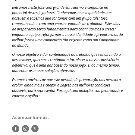
Entramos nesta fase com grande entusiasmo e confiança no
potencial destes jogadores. Conhecemos bem a qualidade que
possuem e sabemos que contamos com um grupo talentoso,
comprometido e com uma enorme vontade de trabalhar. Estes dias
de preparação serão fundamentais para continuarmos a crescer
enquanto equipa, reforçarmos a nossa identidade e prepararmos da
melhor forma uma competição tão exigente como um Campeonato
do Mundo.
O nosso objetivo é dar continuidade ao trabalho que temos vindo a
desenvolver, queremos continuar a fortalecer a nossa consistência
defensiva, que é uma das bases do nosso jogo, e, ao mesmo tempo,
aumentar as nossas soluções ofensivas.
Estamos convictos de que este período de preparação nos permitirá
evoluir ainda mais e chegar a Zagreb nas melhores condições
possíveis, para representar Portugal com ambição, competitividade e
enorme orgulho.”
Acompanha-nos:
Siga-
Siga-
Siga-