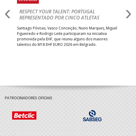
RESPECT YOUR TALENT: PORTUGAL
M
AR
REPRESENTADO POR CINCO ATLETAS
R
 EHF
Santiago Póvoas, Vasco Conceição, Nuno Marques, Miguel
Sele
o e
Figueiredo e Rodrigo Leite participaram na iniciativa
quin
promovida pela EHF, que reuniu alguns dos maiores
defr
talentos do M18 EHF EURO 2026 em Belgrado.
com
tra
PATROCINADORES OFICIAIS