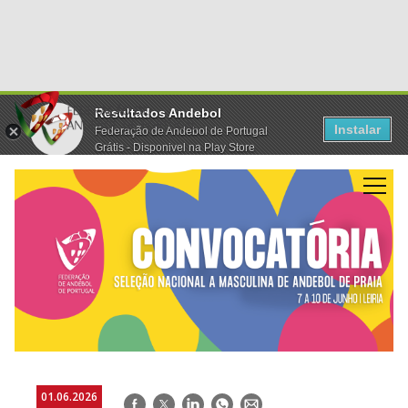
Resultados Andebol
Instalar
Federação de Andebol de Portugal
Grátis - Disponivel na Play Store
01.06.2026
Facebook
Twitter
LinkedIn
WhatsApp
E-