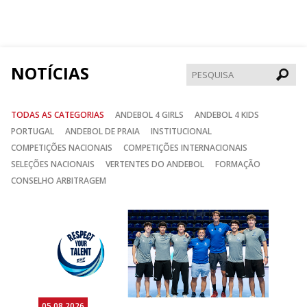
nos
nos
nos
no
no
no
Facebook
Instagram
Twitter
NOTÍCIAS
Pesqui
TODAS AS CATEGORIAS
ANDEBOL 4 GIRLS
ANDEBOL 4 KIDS
PORTUGAL
ANDEBOL DE PRAIA
INSTITUCIONAL
COMPETIÇÕES NACIONAIS
COMPETIÇÕES INTERNACIONAIS
SELEÇÕES NACIONAIS
VERTENTES DO ANDEBOL
FORMAÇÃO
CONSELHO ARBITRAGEM
Anterior
Seguin
05.08.2026
05.