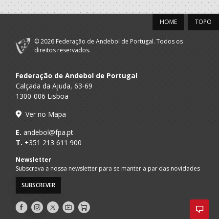
HOME
TOPO
© 2026 Federação de Andebol de Portugal. Todos os
direitos reservados.
Federação de Andebol de Portugal
Calçada da Ajuda, 63-69
1300-006 Lisboa
Ver no Mapa
E.
andebol@fpa.pt
T.
+351 213 611 900
Newsletter
Subscreva a nossa newsletter para se manter a par das novidades
SUBSCREVER
Siga-
Siga-
Siga-
AndebolTV
Loja
nos
nos
nos