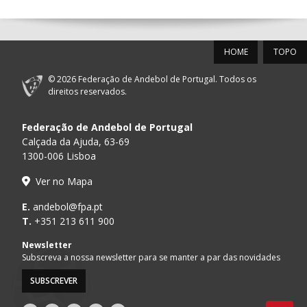
12-SET-2026
HOME
TOPO
15:00
18
SL BENFICA
_ - _
FC PORTO
© 2026 Federação de Andebol de Portugal. Todos os
PÓVOA AC /
15:00
20
CF OS BELENENSES
_ - _
direitos reservados.
Bodegão/CCR/Pr
Federação de Andebol de Portugal
AD ACADEMIA
15:00
147
MADEIRA SAD
_ - _
ANDEBOL SPS
Calçada da Ajuda, 63-69
1300-006 Lisboa
CJ A. GARRETT
16:00
146
_ - _
ALAVARIUM
Ver no Mapa
/Pristivus
ABC DE BRAGA /OBO
E.
andebol@fpa.pt
17:00
149
_ - _
SL BENFICA
Bettermann
T.
+351 213 611 900
MARÍTIMO MADEIRA
Newsletter
17:00
16
_ - _
VITÓRIA SC
ANDEBOL SAD
Subscreva a nossa newsletter para se manter a par das novidades
SUBSCREVER
17:15
145
JUVE LIS
_ - _
CD FEIRENSE /Mov