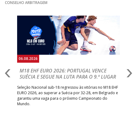
GINÁSIOCSTIRSO /
MARÍTIMO MADEI
CONSELHO ARBITRAGEM
15:00
9
_ - _
RETROTARGET
ANDEBOL SAD
Anterior
Seguin
15:00
13
VITÓRIA SC
_ - _
AD CARVALHOS
ABC DE BRAGA 
17:00
142
CALE
_ - _
Bettermann
AD ACADEMIA
18:00
143
_ - _
CDE GIL EANES
ANDEBOL SPS
06.08.2026
05.
PÓVOA AC /
18:30
14
_ - _
SL BENFICA
M18 EHF EURO 2026: PORTUGAL VENCE
R
Bodegão/CCR/Proteu
SUÉCIA E SEGUE NA LUTA PARA O 9.º LUGAR
R
ÁGUAS SANTAS
18:30
12
_ - _
CF OS BELENENSE
bre
Seleção Nacional sub-18 regressou às vitórias no M18 EHF
San
MILANEZA
EURO 2026, ao superar a Suécia por 32-28, em Belgrado e
Figu
garantiu uma vaga para o próximo Campeonato do
pro
CJ A. GARRETT
19:00
140
CD FEIRENSE /Movit
_ - _
Mundo.
tal
/Pristivus
6-SET-2026
14:00
144
ALAVARIUM
_ - _
MADEIRA SAD