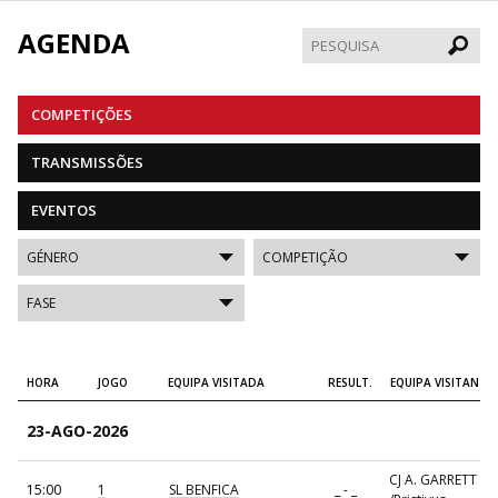
AGENDA
Pesqui
COMPETIÇÕES
TRANSMISSÕES
EVENTOS
HORA
JOGO
EQUIPA VISITADA
RESULT.
EQUIPA VISITANTE
23-AGO-2026
CJ A. GARRETT
15:00
1
SL BENFICA
_ - _