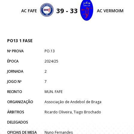
39 - 33
AC FAFE
AC VERMOIM
PO13 1 FASE
Nº PROVA
PO.13
ÉPOCA
2024/25
JORNADA
2
JOGO Nº
7
RECINTO
MUN. FAFE
ORGANIZAÇÃO
Associação de Andebol de Braga
ÁRBITROS
Ricardo Oliveira, Tiago Brochado
DELEGADOS
OFICIAIS DE MESA
Nuno Fernandes