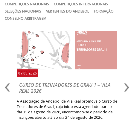
COMPETIÇÕES NACIONAIS
COMPETIÇÕES INTERNACIONAIS
15:00
141
SL BENFICA
_ - _
JUVE LIS
SELEÇÕES NACIONAIS
VERTENTES DO ANDEBOL
FORMAÇÃO
GINÁSIOCSTIRSO /
MARÍTIMO MADEI
CONSELHO ARBITRAGEM
15:00
9
_ - _
RETROTARGET
ANDEBOL SAD
ABC DE BRAGA
Anterior
Seguin
15:00
11
FC PORTO
_ - _
/Lusíadas Saude
ABC DE BRAGA 
17:00
142
CALE
_ - _
Bettermann
AD ACADEMIA
18:00
143
_ - _
CDE GIL EANES
ANDEBOL SPS
07.08.2026
07.
PÓVOA AC /
18:30
14
_ - _
SL BENFICA
CURSO DE TREINADORES DE GRAU 1 – VILA
M
Bodegão/CCR/Proteu
REAL 2026
N
S
ÁGUAS SANTAS
18:30
12
_ - _
CF OS BELENENSE
A Associação de Andebol de Vila Real promove o Curso de
MILANEZA
Treinadores de Grau I, cujo início está agendado para o
Gol
dia 31 de agosto de 2026, encontrando-se o período de
pont
CJ A. GARRETT
19:00
140
CD FEIRENSE /Movit
_ - _
inscrições aberto até ao dia 24 de agosto de 2026.
desv
/Pristivus
foco
6-SET-2026