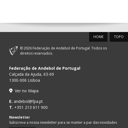
14:00
144
ALAVARIUM
_ - _
MADEIRA SAD
12-SET-2026
HOME
TOPO
15:00
18
SL BENFICA
_ - _
FC PORTO
© 2026 Federação de Andebol de Portugal. Todos os
AD ACADEMIA
direitos reservados.
15:00
147
MADEIRA SAD
_ - _
ANDEBOL SPS
Federação de Andebol de Portugal
PÓVOA AC /
15:00
20
CF OS BELENENSES
_ - _
Calçada da Ajuda, 63-69
Bodegão/CCR/Pr
1300-006 Lisboa
CJ A. GARRETT
16:00
146
_ - _
ALAVARIUM
Ver no Mapa
/Pristivus
MARÍTIMO MADEIRA
E.
andebol@fpa.pt
16:00
16
_ - _
VITÓRIA SC
ANDEBOL SAD
T.
+351 213 611 900
ABC DE BRAGA /OBO
Newsletter
17:00
149
_ - _
SL BENFICA
Bettermann
Subscreva a nossa newsletter para se manter a par das novidades