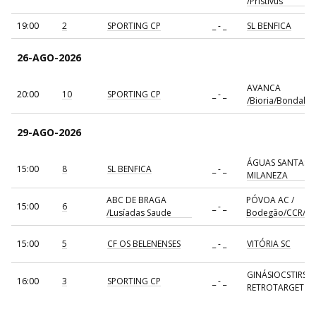
/Pristivus
19:00
2
SPORTING CP
_ - _
SL BENFICA
26-AGO-2026
AVANCA
20:00
10
SPORTING CP
_ - _
/Bioria/Bondalti
29-AGO-2026
ÁGUAS SANTAS
15:00
8
SL BENFICA
_ - _
MILANEZA
ABC DE BRAGA
PÓVOA AC /
15:00
6
_ - _
/Lusíadas Saude
Bodegão/CCR/Pr
15:00
5
CF OS BELENENSES
_ - _
VITÓRIA SC
GINÁSIOCSTIRSO 
16:00
3
SPORTING CP
_ - _
RETROTARGET
17:00
137
CDE GIL EANES
_ - _
ALAVARIUM