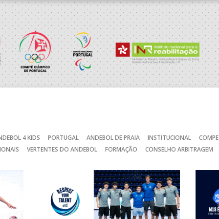
_ - _
CALE
RAGA /OBO Bettermann
_ - _
AD ACADEMIA ANDEBOL S
SAD
_ - _
CJ A. GARRETT /Pristivus
NDEBOL 4 KIDS
PORTUGAL
ANDEBOL DE PRAIA
INSTITUCIONAL
COMPE
C
_ - _
AD CARVALHOS
IONAIS
VERTENTES DO ANDEBOL
FORMAÇÃO
CONSELHO ARBITRAGEM
CA
_ - _
JUVE LIS
MARÍTIMO MADEIRA ANDE
STIRSO / RETROTARGET
_ - _
SAD
_ - _
ABC DE BRAGA /Lusíadas S