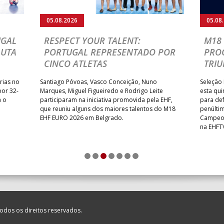
_ - _
ABC DE BRAGA /OBO Bette
05.08.2026
05.08
MIA ANDEBOL SPS
_ - _
CDE GIL EANES
UGAL
RESPECT YOUR TALENT:
M18 
LUTA
PORTUGAL REPRESENTADO POR
PRO
/ Bodegão/CCR/Proteu
_ - _
SL BENFICA
CINCO ATLETAS
TRIU
NTAS MILANEZA
_ - _
CF OS BELENENSES
rias no
Santiago Póvoas, Vasco Conceição, Nuno
Seleção 
SE /Movit
_ - _
CJ A. GARRETT /Pristivus
por 32-
Marques, Miguel Figueiredo e Rodrigo Leite
esta qui
a o
participaram na iniciativa promovida pela EHF,
para def
que reuniu alguns dos maiores talentos do M18
penúlti
EHF EURO 2026 em Belgrado.
Campeon
na EHFT
M
_ - _
MADEIRA SAD
1
2
3
4
5
6
7
CA
_ - _
FC PORTO
SAD
_ - _
AD ACADEMIA ANDEBOL S
odos os direitos reservados.