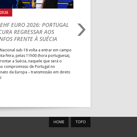
rmann
MUN. LEÇA PALMEIRA
.2026
05.08.2026
MUN. S. PEDRO SUL
EHF EURO 2026: PORTUGAL
IHF W18 WORLD CH
CURA REGRESSAR AOS
BRASIL É O PRIMEIR
MUN. PÓVOA VARZIM
NFOS FRENTE À SUÉCIA
ADVERSÁRIO DA FAS
PAV. ÁGUAS SANTAS
ELIMINAR DA PRESI
Nacional sub-18 volta a entrar em campo
PAV. GIMN. S. JOÃO VER
nta-feira, pelas 11h00 (hora portuguesa),
Depois do primeiro lugar na f
rontar a Suécia, naquele que será o
President’s Cup, Portugal med
mo compromisso de Portugal no
Brasil, esta quinta-feira, no p
ato da Europa – transmissão em direto
Jogos de Apuramento entre o 17
V.
Campeonato do Mundo sub-18
MUN. MARIANA LOPES
PAV. LUZ 2
HOME
TOPO
ESC. BARTOLOMEU
PS
PERESTRELO