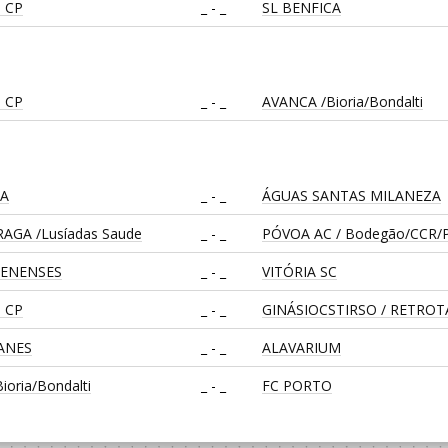
 CP
_ - _
SL BENFICA
 CP
_ - _
AVANCA /Bioria/Bondalti
CA
_ - _
ÁGUAS SANTAS MILANEZA
AGA /Lusíadas Saude
_ - _
PÓVOA AC / Bodegão/CCR/P
LENENSES
_ - _
VITÓRIA SC
 CP
_ - _
GINÁSIOCSTIRSO / RETRO
EANES
_ - _
ALAVARIUM
oria/Bondalti
_ - _
FC PORTO
CA
_ - _
CD FEIRENSE /Movit