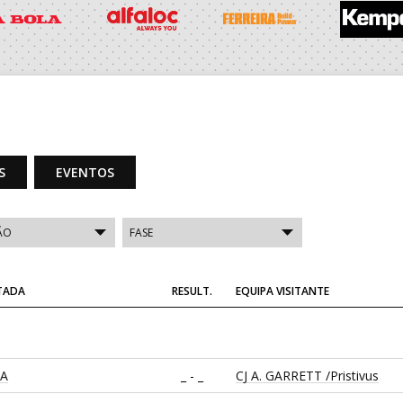
S
EVENTOS
ITADA
RESULT.
EQUIPA VISITANTE
CA
_ - _
CJ A. GARRETT /Pristivus