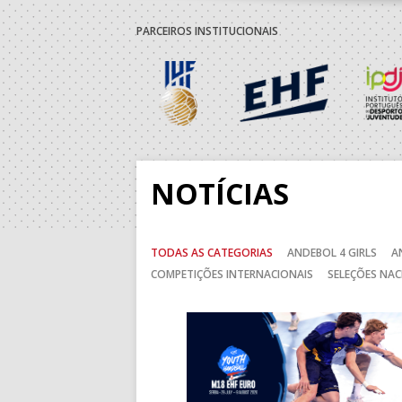
19:00
139
JUVE LIS
PARCEIROS INSTITUCIONAIS
30-AGO-2026
14:00
138
ABC DE B
15:00
136
MADEIRA 
NOTÍCIAS
5-SET-2026
TODAS AS CATEGORIAS
ANDEBOL 4 GIRLS
A
15:00
13
VITÓRIA S
COMPETIÇÕES INTERNACIONAIS
SELEÇÕES NAC
15:00
141
SL BENFI
Anterior
15:00
9
GINÁSIOC
15:00
11
FC PORTO