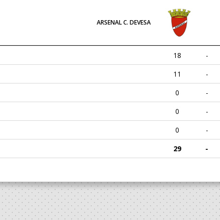
ARSENAL C. DEVESA
18
-
11
-
0
-
0
-
0
-
29
-