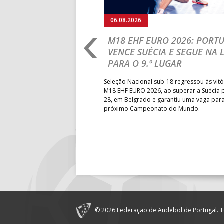
17:00
142
CALE
06.08.2026
18:00
143
AD ACADE
RLD CHAMPIONSHIP:
M18 EHF EURO 2026: PORT
IA PARA A EQUIPA
VENCE SUÉCIA E SEGUE NA 
18:30
14
PÓVOA AC 
PARA O 9.º LUGAR
18:30
12
ÁGUAS SA
obre o Brasil, em Ramnicu
Seleção Nacional sub-18 regressou às vitó
19:00
140
CD FEIREN
e de apuramento dos lugares 17
M18 EHF EURO 2026, ao superar a Suécia 
fo confortável das jogadoras
28, em Belgrado e garantiu uma vaga par
próximo Campeonato do Mundo.
6-SET-2026
14:00
144
ALAVARIU
12-SET-2026
15:00
18
SL BENFI
15:00
147
MADEIRA 
© 2026 Federação de Andebol de Portugal. T