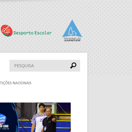
CENTRO DESPORTIVO JUVE
LIS
PS
PAV. F. SÁ LEITE
ESC. BARTOLOMEU
PERESTRELO
Pesquisar
DESP. UNIDADE
TIÇÕES NACIONAIS
VIMARANENSE
PAV. LUZ 2
Seguinte
BOL
MUN. STº TIRSO
aude
DRAGÃO ARENA