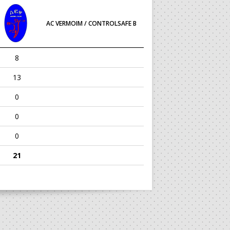
AC VERMOIM / CONTROLSAFE B
8
13
0
0
0
21