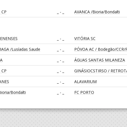
 CP
_ - _
AVANCA /Bioria/Bondalti
LENENSES
_ - _
VITÓRIA SC
AGA /Lusíadas Saude
_ - _
PÓVOA AC / Bodegão/CCR/P
CA
_ - _
ÁGUAS SANTAS MILANEZA
 CP
_ - _
GINÁSIOCSTIRSO / RETRO
EANES
_ - _
ALAVARIUM
oria/Bondalti
_ - _
FC PORTO
CA
_ - _
CD FEIRENSE /Movit
_ - _
CALE