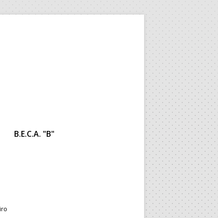
B.E.C.A. "B"
iro