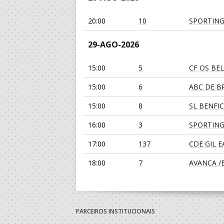
20:00
10
SPORTING
29-AGO-2026
15:00
5
CF OS BE
15:00
6
ABC DE BR
15:00
8
SL BENFI
16:00
3
SPORTING
17:00
137
CDE GIL 
18:00
7
AVANCA /Bi
19:00
135
SL BENFI
19:00
139
JUVE LIS
PARCEIROS INSTITUCIONAIS