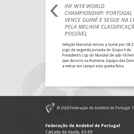
18:00
143
AD ACADE
RO 2026: PORTUGAL
IHF W18 WORLD
N ROUND COM UMA
CHAMPIONSHIP: PORTUGAL
18:30
14
PÓVOA AC 
VENCE GUINÉ E SEGUE NA L
18:30
12
ÁGUAS SA
PELA MELHOR CLASSIFICAÇ
sta terça-feira a participação
POSSÍVEL
19:00
140
CD FEIREN
M18 EHF EURO 2026 com uma
ândia, por 41-29.
Seleção Nacional venceu a Guiné por 28-2
6-SET-2026
jogo da segunda jornada do Grupo II da
President’s Cup do Mundial de sub-18 Fem
que decorre na Roménia. Equipa das Quin
14:00
144
ALAVARIU
a entrar em campo esta quinta-feira.
12-SET-2026
15:00
18
SL BENFI
15:00
147
MADEIRA 
© 2026 Federação de Andebol de Portugal. T
15:00
20
CF OS BE
Federação de Andebol de Portugal
Calçada da Ajuda, 63-69
16:00
146
CJ A. GARR