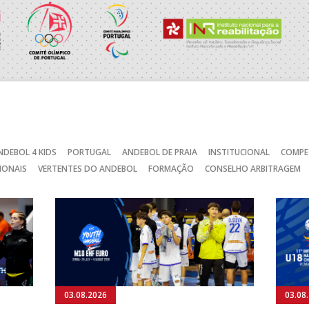
RAGA /OBO Bettermann
_ - _
AD ACADEMIA ANDEBOL S
SAD
_ - _
CJ A. GARRETT /Pristivus
_ - _
ABC DE BRAGA /Lusíadas S
NDEBOL 4 KIDS
PORTUGAL
ANDEBOL DE PRAIA
INSTITUCIONAL
COMPE
IONAIS
VERTENTES DO ANDEBOL
FORMAÇÃO
CONSELHO ARBITRAGEM
C
_ - _
AD CARVALHOS
CA
_ - _
JUVE LIS
MARÍTIMO MADEIRA ANDE
STIRSO / RETROTARGET
_ - _
SAD
_ - _
ABC DE BRAGA /OBO Bette
03.08.2026
03.08