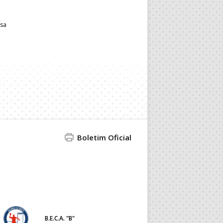
usa
Boletim Oficial
B.E.C.A. "B"