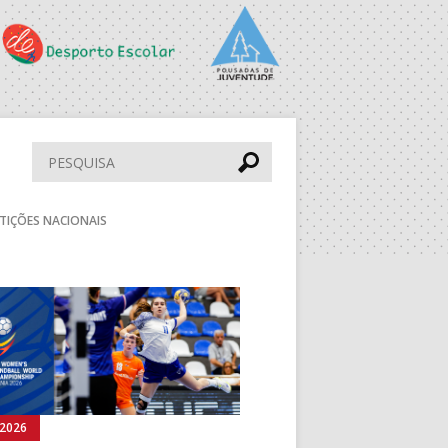
PS
PAV. F. SÁ LEITE
ESC. BARTOLOMEU
PERESTRELO
Pesquisar
aude
DRAGÃO ARENA
TIÇÕES NACIONAIS
DESP. UNIDADE
VIMARANENSE
Seguinte
PAV. LUZ 2
BOL
MUN. STº TIRSO
rmann
MUN. LEÇA PALMEIRA
.2026
02.08.2026