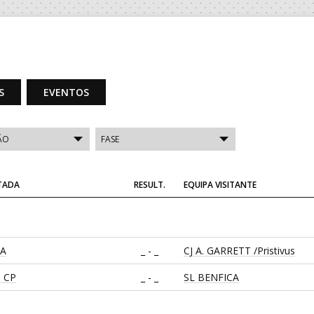
S
EVENTOS
ITADA
RESULT.
EQUIPA VISITANTE
CA
_ - _
CJ A. GARRETT /Pristivus
 CP
_ - _
SL BENFICA