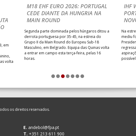
MIA ANDEBOL SPS
_ - _
CDE GIL EANES
M18 EHF EURO 2026: PORTUGAL
IHF
CEDE DIANTE DA HUNGRIA NA
POR
/ Bodegão/CCR/Proteu
_ - _
SL BENFICA
UTA
MAIN ROUND
NOV
NTAS MILANEZA
_ - _
CF OS BELENENSES
ÃO
Segunda parte dominada pelos húngaros ditou a
Na estre
SE /Movit
_ - _
CJ A. GARRETT /Pristivus
derrota portuguesa por 35-45, na estreia do
mediu f
Grupo II da Main Round do Europeu Sub-18
Preside
3, em
Masculino, em Belgrado. Equipa das Quinas volta
regressa
a entrar em campo esta terça-feira, pelas 16
aspiraçõ
inino,
horas.
possíve
as volta
M
_ - _
MADEIRA SAD
1
2
3
4
5
6
7
CA
_ - _
FC PORTO
SAD
_ - _
AD ACADEMIA ANDEBOL S
odos os direitos reservados.
LENENSES
_ - _
PÓVOA AC / Bodegão/CCR/P
E.
andebol@fpa.pt
T.
+351 213 611 900
ETT /Pristivus
_ - _
ALAVARIUM