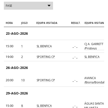
HORA
JOGO
EQUIPA VISITADA
RESULT.
EQUIPA VISITANTE
23-AGO-2026
CJ A. GARRETT
15:00
1
SL BENFICA
_ - _
/Pristivus
19:00
2
SPORTING CP
_ - _
SL BENFICA
26-AGO-2026
AVANCA
20:00
10
SPORTING CP
_ - _
/Bioria/Bondalti
29-AGO-2026
ÁGUAS SANTAS
15:00
8
SL BENFICA
_ - _
MILANEZA