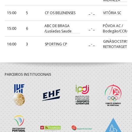
15:00
5
CF OS BELENENSES
_ - _
VITÓRIA SC
ABC DE BRAGA
PÓVOA AC /
15:00
6
_ - _
/Lusíadas Saude
Bodegão/CCR/Pr
GINÁSIOCSTIRSO 
16:00
3
SPORTING CP
_ - _
RETROTARGET
17:00
137
CDE GIL EANES
_ - _
ALAVARIUM
AVANCA
18:00
7
_ - _
FC PORTO
/Bioria/Bondalti
PARCEIROS INSTITUCIONAIS
19:00
139
JUVE LIS
_ - _
CALE
19:00
135
SL BENFICA
_ - _
CD FEIRENSE /Mov
30-AGO-2026
ABC DE BRAGA /OBO
AD ACADEMIA