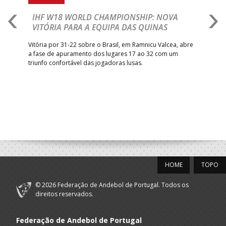
PÓVOA AC /
18:30
14
_ - _
SL BENFICA
IHF W18 WORLD CHAMPIONSHIP: NOVA
M
Bodegão/CCR/Proteu
VITÓRIA PARA A EQUIPA DAS QUINAS
S
ra a
ÁGUAS SANTAS
18:30
12
_ - _
CF OS BELENENSE
Vitória por 31-22 sobre o Brasil, em Ramnicu Valcea, abre
Sele
MILANEZA
a fase de apuramento dos lugares 17 ao 32 com um
EURO
triunfo confortável das jogadoras lusas.
gar
CJ A. GARRETT
19:00
140
CD FEIRENSE /Movit
_ - _
Mun
/Pristivus
6-SET-2026
14:00
144
ALAVARIUM
_ - _
MADEIRA SAD
12-SET-2026
HOME
TOPO
15:00
18
SL BENFICA
_ - _
FC PORTO
© 2026 Federação de Andebol de Portugal. Todos os
AD ACADEMIA
direitos reservados.
15:00
147
MADEIRA SAD
_ - _
ANDEBOL SPS
Federação de Andebol de Portugal
PÓVOA AC /