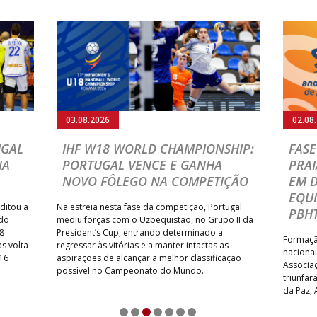
03.08.2026
02.08
UGAL
IHF W18 WORLD CHAMPIONSHIP:
FASE
NA
PORTUGAL VENCE E GANHA
PRAI
NOVO FÔLEGO NA COMPETIÇÃO
EM 
EQU
ditou a
Na estreia nesta fase da competição, Portugal
PBHT
 do
mediu forças com o Uzbequistão, no Grupo II da
8
President’s Cup, entrando determinado a
Formação
s volta
regressar às vitórias e a manter intactas as
nacionai
 16
aspirações de alcançar a melhor classificação
Associa
possível no Campeonato do Mundo.
triunfa
da Paz, 
FC – AP 
1
2
3
4
5
6
7
particip