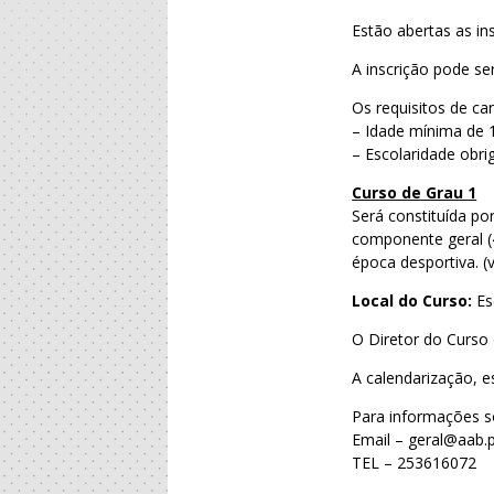
Estão abertas as in
A inscrição pode se
Os requisitos de ca
– Idade mínima de 
– Escolaridade obri
Curso de Grau 1
Será constituída po
componente geral (
época desportiva. (
Local do Curso:
Es
O Diretor do Curso 
A calendarização, 
Para informações s
Email –
geral@aab.
TEL – 253616072