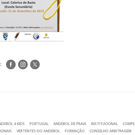
Siga-
Siga-
Siga-
:
nos
nos
nos
no
no
no
Facebook
Instagram
Twitter
NDEBOL 4 KIDS
PORTUGAL
ANDEBOL DE PRAIA
INSTITUCIONAL
COMPE
IONAIS
VERTENTES DO ANDEBOL
FORMAÇÃO
CONSELHO ARBITRAGEM