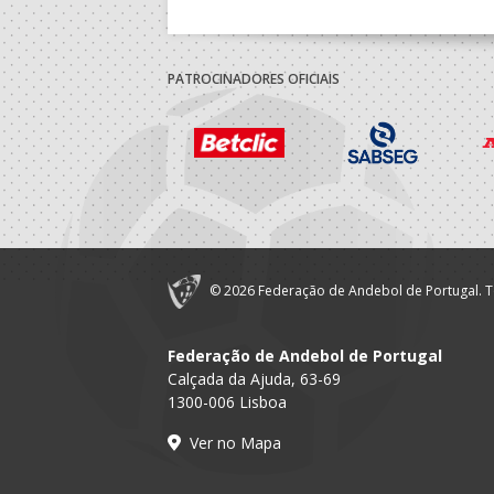
PATROCINADORES OFICIAIS
© 2026 Federação de Andebol de Portugal. T
Federação de Andebol de Portugal
Calçada da Ajuda, 63-69
1300-006 Lisboa
Ver no Mapa