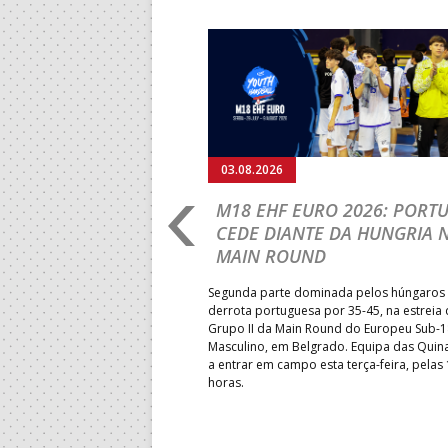
Anterior
03.08.2026
RLD
M18 EHF EURO 2026: PORT
IP: PORTUGAL
CEDE DIANTE DA HUNGRIA 
É E SEGUE NA LUTA
MAIN ROUND
R CLASSIFICAÇÃO
Segunda parte dominada pelos húngaros 
derrota portuguesa por 35-45, na estreia
Grupo II da Main Round do Europeu Sub-1
enceu a Guiné por 28-23, em
Masculino, em Belgrado. Equipa das Quina
rnada do Grupo II da
a entrar em campo esta terça-feira, pelas
 Mundial de sub-18 Feminino,
horas.
énia. Equipa das Quinas volta
sta quinta-feira.