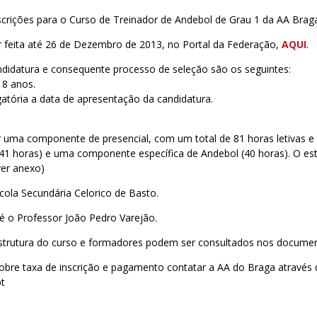
scrições para o Curso de Treinador de Andebol de Grau 1 da AA Brag
r feita até 26 de Dezembro de 2013, no Portal da Federação,
AQUI
.
ndidatura e consequente processo de seleção são os seguintes:
18 anos.
gatória a data de apresentação da candidatura.
r uma componente de presencial, com um total de 81 horas letivas e
41 horas) e uma componente específica de Andebol (40 horas). O es
ver anexo)
cola Secundária Celorico de Basto.
é o Professor João Pedro Varejão.
estrutura do curso e formadores podem ser consultados nos docume
obre taxa de inscrição e pagamento contatar a AA do Braga através 
pt