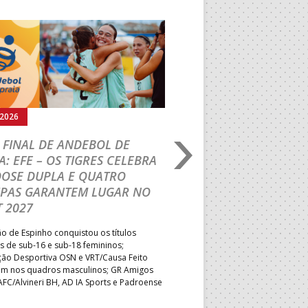
Seguinte
.2026
02.08.2026
 FINAL DE ANDEBOL DE
PORTUGAL BEACH H
A: EFE – OS TIGRES CELEBRA
TOUR: VRT/LEMAR 
DOSE DUPLA E QUATRO
TÍTULO INÉDITO EM
IPAS GARANTEM LUGAR NO
Formação de Leiria superou o
 2027
shoot-out e sagrou-se Campeã
primeira vez; Associação Desp
 de Espinho conquistou os títulos
primeiro desaire mas manteve 
s de sub-16 e sub-18 femininos;
no quadro feminino, num dia q
ção Desportiva OSN e VRT/Causa Feito
descidas e as vagas para o PB
ram nos quadros masculinos; GR Amigos
AFC/Alvineri BH, AD IA Sports e Padroense
asseguraram o direito desportivo de
ar no Portugal Beach Handball Tour 2027.