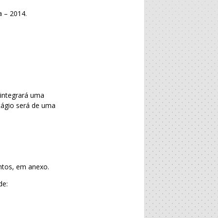
a – 2014.
 integrará uma
tágio será de uma
ntos, em anexo.
de: