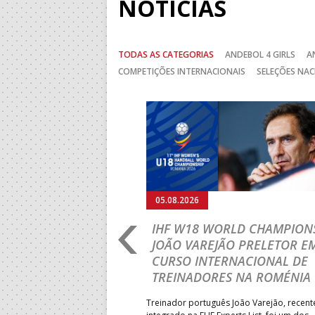
NOTÍCIAS
TODAS AS CATEGORIAS
ANDEBOL 4 GIRLS
A
COMPETIÇÕES INTERNACIONAIS
SELEÇÕES NAC
Anterior
05.08.2026
RLD CHAMPIONSHIP:
IHF W18 WORLD CHAMPIONS
PRIMEIRO
JOÃO VAREJÃO PRELETOR E
 DA FASE A
CURSO INTERNACIONAL DE
 PRESIDENT’S CUP
TREINADORES NA ROMÉNIA
 lugar na fase de grupos da
Treinador português João Varejão, recen