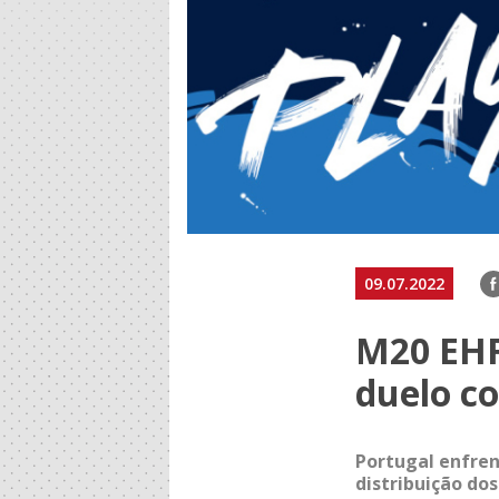
F
09.07.2022
M20 EHF
duelo c
Portugal enfren
distribuição do