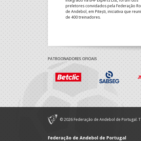
ortugal mede forças com o
integrado na EHF Experts List, foi um dos
-feira, no primeiro embate dos
preletores convidados pela Federação 
 entre o 17.º e 32.º lugare do
de Andebol, em Pitești, iniciativa que reun
do sub-18 Feminino.
de 400 treinadores.
PATROCINADORES OFICIAIS
© 2026 Federação de Andebol de Portugal. T
Federação de Andebol de Portugal