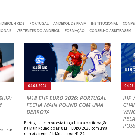
NDEBOL 4 KIDS
PORTUGAL
ANDEBOL DE PRAIA
INSTITUCIONAL
COMPE
IONAIS
VERTENTES DO ANDEBOL
FORMAÇÃO
CONSELHO ARBITRAGEM
04.08.2026
04.08
HIP:
M18 EHF EURO 2026: PORTUGAL
IHF
M
FECHA MAIN ROUND COM UMA
CHA
DERROTA
VENC
PELA
Portugal encerrou esta terça-feira a participação
POSS
na Main Round do M18 EHF EURO 2026 com uma
temente
derrota frente à Islândia, por 41-29.