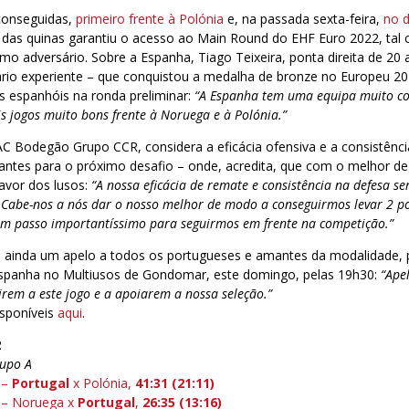
 conseguidas,
primeiro frente à Polónia
e, na passada sexta-feira,
no 
o das quinas garantiu o acesso ao Main Round do EHF Euro 2022, tal
mo adversário. Sobre a Espanha, Tiago Teixeira, ponta direita de 20 
ário experiente – que conquistou a medalha de bronze no Europeu 201
s espanhóis na ronda preliminar:
“A Espanha tem uma equipa muito c
s jogos muito bons frente à Noruega e à Polónia.”
C Bodegão Grupo CCR, considera a eficácia ofensiva e a consistência
ntes para o próximo desafio – onde, acredita, que com o melhor de 
avor dos lusos:
“A nossa eficácia de remate e consistência na defesa s
Cabe-nos a nós dar o nosso melhor de modo a conseguirmos levar 2 p
um passo importantíssimo para seguirmos em frente na competição.”
xa ainda um apelo a todos os portugueses e amantes da modalidade, 
spanha no Multiusos de Gondomar, este domingo, pelas 19h30:
“Ape
irem a este jogo e a apoiarem a nossa seleção.”
isponíveis
aqui
.
2
rupo A
 –
Portugal
x Polónia,
4
1:31 (21:11)
 – Noruega x
Portugal
,
26:35 (13:16
)