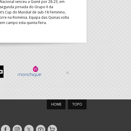
Nacional venceu a Guiné por 28-23, em
Masculino, em Belgrado. Equip
 segunda jornada do Grupo II da
a entrar em campo esta terça-f
t’s Cup do Mundial de sub-18 Feminino,
horas.
orre na Roménia. Equipa das Quinas volta
 em campo esta quinta-feira.
HOME
TOPO
Siga-
Siga-
Siga-
AndebolTV
Loja