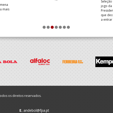
Seleção 
Romena
jogo da
iu mais
Presiden
que dec
a entrar
1
2
3
4
5
6
7
odos os direitos reservados.
E.
andebol@fpa.pt