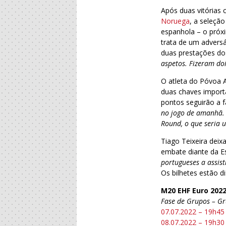
Após duas vitórias
Noruega
, a seleçã
espanhola – o próxi
trata de um advers
duas prestações do
aspetos. Fizeram doi
O atleta do Póvoa A
duas chaves importa
pontos seguirão a f
no jogo de amanhã. 
Round, o que seria 
Tiago Teixeira dei
embate diante da E
portugueses a assist
Os bilhetes estão d
M20 EHF Euro 202
Fase de Grupos – G
07.07.2022 – 19h45
08.07.2022 – 19h30