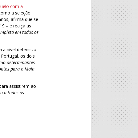
duelo com a
 como a seleção
anos, afirma que se
9 – e realça as
ompleta em todos os
 a nível defensivo
Portugal, os dois
erão determinantes
ontos para o Main
para assistirem ao
lo a todos os