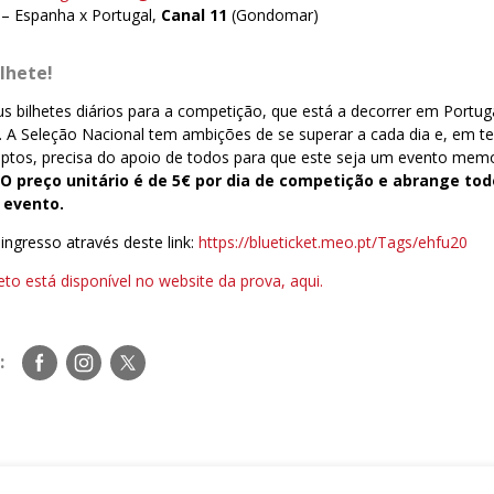
 – Espanha x Portugal,
Canal 11
(Gondomar)
lhete!
us bilhetes diários para a competição, que está a decorrer em Portug
. A Seleção Nacional tem ambições de se superar a cada dia e, em ter
eptos, precisa do apoio de todos para que este seja um evento memo
.
O preço unitário é de 5€ por dia de competição e abrange tod
 evento.
ingresso através deste link:
https://blueticket.meo.pt/Tags/ehfu20
to está disponível no website da prova, aqui.
Siga-
Siga-
Siga-
:
nos
nos
nos
no
no
no
Facebook
Instagram
Twitter