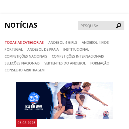
no
no
no
Facebook
Instagram
Twitter
NOTÍCIAS
Pesqui
TODAS AS CATEGORIAS
ANDEBOL 4 GIRLS
ANDEBOL 4 KIDS
PORTUGAL
ANDEBOL DE PRAIA
INSTITUCIONAL
COMPETIÇÕES NACIONAIS
COMPETIÇÕES INTERNACIONAIS
SELEÇÕES NACIONAIS
VERTENTES DO ANDEBOL
FORMAÇÃO
CONSELHO ARBITRAGEM
Anterior
Seguin
06.08.2026
05.