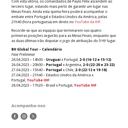
Com esta vitória, os comandados de Paulo Félix ascendem ao
terceiro lugar, estando mais perto de garantir um lugar nas
Meias Finais. Ainda esta quinta-feira poderá acompanhar o
embate entre Portugal e Estados Unidos da América, pelas
21h40 (hora portuguesa) em direto no
YouTube da IHF
.
Recorde-se que as equipas que terminarem nas quatro
primeiras posições seguirão para as Meias Finais, enquanto que
as duas últimas irão disputar o jogo de atribuição do 5º/6º lugar.
BH Global Tour – Calendário
Fase Preliminar
26.04.2023 – 14h00 –
Uruguai
x Portugal,
2-0 (16-12 e 15-12)
26.04.2023 – 20h00 –
Portugal
x Argentina,
2-0 (22-20 e 23-22)
27.04.2023 – 15h40 –
Portugal
x Chile,
2-0 (22-12 e 19-18)
27.04.2023 – 21h40 – Estados Unidos da América x
Portugal,
YouTube IHF
28.04.2023 – 17h20 – Brasil x Portugal,
YouTube IHF
Acompanha-nos:
Siga-
Siga-
Siga-
nos
nos
nos