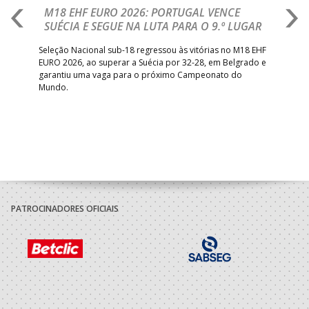
M18 EHF EURO 2026: PORTUGAL VENCE
R
SUÉCIA E SEGUE NA LUTA PARA O 9.º LUGAR
R
bre
Seleção Nacional sub-18 regressou às vitórias no M18 EHF
San
EURO 2026, ao superar a Suécia por 32-28, em Belgrado e
Figu
garantiu uma vaga para o próximo Campeonato do
pro
Mundo.
tal
PATROCINADORES OFICIAIS