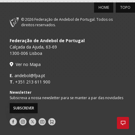
HOME
TOPO
© 2026 Federação de Andebol de Portugal. Todos os
direitos reservados.
Federação de Andebol de Portugal
Calçada da Ajuda, 63-69
1300-006 Lisboa
Ver no Mapa
E.
andebol@fpa.pt
T.
+351 213 611 900
Newsletter
Subscreva a nossa newsletter para se manter a par das novidades
SUBSCREVER
Siga-
Siga-
Siga-
AndebolTV
Loja
nos
nos
nos
no
no
no