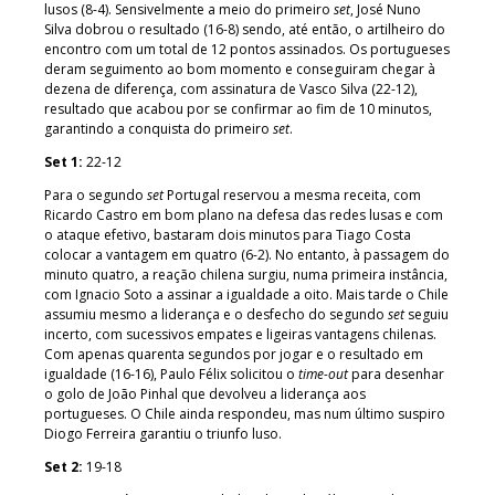
lusos (8-4). Sensivelmente a meio do primeiro
set
, José Nuno
Silva dobrou o resultado (16-8) sendo, até então, o artilheiro do
encontro com um total de 12 pontos assinados. Os portugueses
deram seguimento ao bom momento e conseguiram chegar à
dezena de diferença, com assinatura de Vasco Silva (22-12),
resultado que acabou por se confirmar ao fim de 10 minutos,
garantindo a conquista do primeiro
set
.
Set 1:
22-12
Para o segundo
set
Portugal reservou a mesma receita, com
Ricardo Castro em bom plano na defesa das redes lusas e com
o ataque efetivo, bastaram dois minutos para Tiago Costa
colocar a vantagem em quatro (6-2). No entanto, à passagem do
minuto quatro, a reação chilena surgiu, numa primeira instância,
com Ignacio Soto a assinar a igualdade a oito. Mais tarde o Chile
assumiu mesmo a liderança e o desfecho do segundo
set
seguiu
incerto, com sucessivos empates e ligeiras vantagens chilenas.
Com apenas quarenta segundos por jogar e o resultado em
igualdade (16-16), Paulo Félix solicitou o
time-out
para desenhar
o golo de João Pinhal que devolveu a liderança aos
portugueses. O Chile ainda respondeu, mas num último suspiro
Diogo Ferreira garantiu o triunfo luso.
Set 2:
19-18