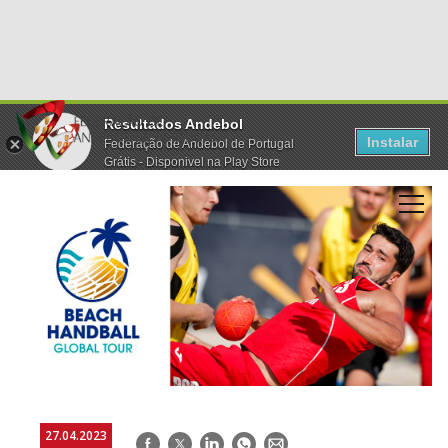
Resultados Andebol
Instalar
Federação de Andebol de Portugal
Grátis - Disponivel na Play Store
27.04.2023
Facebook
Twitter
LinkedIn
WhatsApp
E-