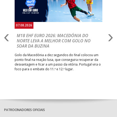
07.08.2026
06.
A
M18 EHF EURO 2026: MACEDÓNIA DO
D
NORTE LEVA A MELHOR COM GOLO NO
Com
SOAR DA BUZINA
épo
o de
arra
 o
Golo da Macedónia a dez segundos do final colocou um
de
ponto final na reação lusa, que conseguira recuperar da
desvantagem e ficar a um passo da vitória. Portugal vira o
foco para o embate do 11.º e 12.º lugar.
PATROCINADORES OFICIAIS