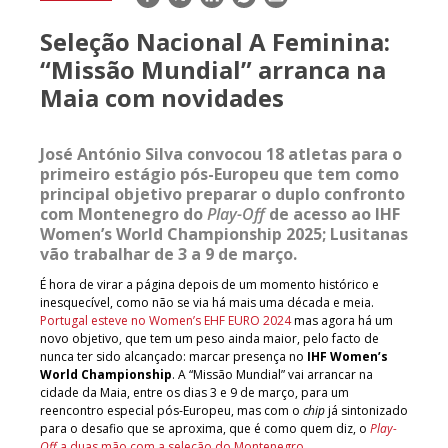
mail
Seleção Nacional A Feminina:
“Missão Mundial” arranca na
Maia com novidades
José António Silva convocou 18 atletas para o
primeiro estágio pós-Europeu que tem como
principal objetivo preparar o duplo confronto
com Montenegro do
Play-Off
de acesso ao IHF
Women’s World Championship 2025; Lusitanas
vão trabalhar de 3 a 9 de março.
É hora de virar a página depois de um momento histórico e
inesquecível, como não se via há mais uma década e meia.
Portugal esteve no Women’s EHF EURO 2024
mas agora há um
novo objetivo, que tem um peso ainda maior, pelo facto de
nunca ter sido alcançado: marcar presença no
IHF Women’s
World Championship
. A “Missão Mundial” vai arrancar na
cidade da Maia, entre os dias 3 e 9 de março, para um
reencontro especial pós-Europeu, mas com o
chip
já sintonizado
para o desafio que se aproxima, que é como quem diz, o
Play-
Off
a duas mão com a seleção do Montenegro
.