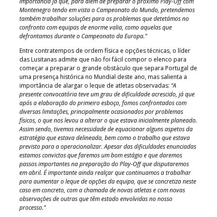
importância já que, para além de preparar o próximo Play-Off com
Montenegro tendo em vista o Campeonato do Mundo, pretendemos
também trabalhar soluções para os problemas que detetámos no
confronto com equipas de enorme valia, como aquelas que
defrontamos durante o Campeonato da Europa.”
Entre contratempos de ordem física e opções técnicas, o líder
das Lusitanas admite que não foi fácil compor o elenco para
começar a preparar o grande obstáculo que separa Portugal de
uma presença histórica no Mundial deste ano, mas salienta a
importância de alargar o leque de atletas observadas:
“A
presente convocatória teve um grau de dificuldade acrescido, já que
após a elaboração do primeiro esboço, fomos confrontados com
diversas limitações, principalmente ocasionados por problemas
físicos, o que nos levou a alterar o que estava inicialmente planeado.
Assim sendo, tivemos necessidade de equacionar alguns aspetos da
estratégia que estava delineada, bem como o trabalho que estava
previsto para a operacionalizar. Apesar das dificuldades enunciadas
estamos convictos que faremos um bom estágio e que daremos
passos importantes na preparação do Play-Off que disputaremos
em abril. É importante ainda realçar que continuamos a trabalhar
para aumentar o leque de opções da equipa, que se concretiza neste
caso em concreto, com a chamada de novas atletas e com novas
observações de outras que têm estado envolvidas no nosso
processo.”