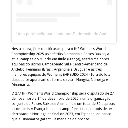
Uma publicação partilhada por Federação de Andebol de Portugal (@andebolportugal)
Nesta altura, já se qualificaram para o IHF Women’s World
Championship 2025 as anfitriãs Alemanha e Países Baixos, a
atual campeã do Mundo em título (França), as três melhores
equipas do último Campeonato Sul e Centro-Americano de
Andebol Feminino (Brasil, Argentina e Uruguai) e as três
melhores equipas do Women’s EHF EURO 2024 – fora do lote
das que se apuraram de forma direta – Hungria, Noruega e
Dinamarca.
O 27.º IHF Women’s World Championship será disputado de 27
de novembro a 14 de dezembro de 2025, numa organização
conjunta de Países Baixos e Alemanha e um total de 32 equipas
a competir. A França é a atual campeã em título, depois de ter
derrotado a Noruega na final de 2023, em Espanha, ao passo
que a Dinamarca garantiu a medalha de bronze.