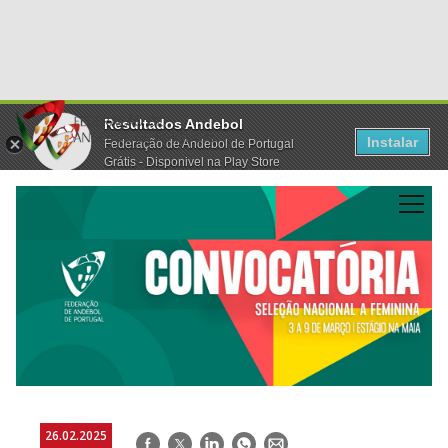
Resultados Andebol
Instalar
Federação de Andebol de Portugal
Grátis - Disponivel na Play Store
26.02.2025
Facebook
Twitter
LinkedIn
WhatsApp
E-