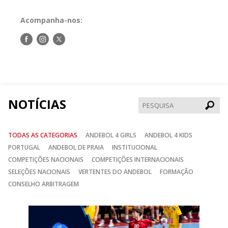
Acompanha-nos:
Siga-
Siga-
Siga-
nos
nos
nos
no
no
no
Facebook
Instagram
Twitter
NOTÍCIAS
Pesqui
TODAS AS CATEGORIAS
ANDEBOL 4 GIRLS
ANDEBOL 4 KIDS
PORTUGAL
ANDEBOL DE PRAIA
INSTITUCIONAL
COMPETIÇÕES NACIONAIS
COMPETIÇÕES INTERNACIONAIS
SELEÇÕES NACIONAIS
VERTENTES DO ANDEBOL
FORMAÇÃO
CONSELHO ARBITRAGEM
Anterior
Seguin