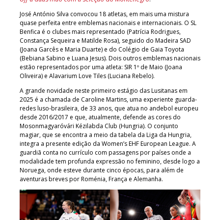
José António Silva convocou 18 atletas, em mais uma mistura
quase perfeita entre emblemas nacionais e internacionais. O SL
Benfica é o clubes mais representado (Patrícia Rodrigues,
Constança Sequeira e Matilde Rosa), seguido do Madeira SAD
(Joana Garcês e Maria Duarte) e do Colégio de Gaia Toyota
(Bebiana Sabino e Luana Jesus). Dois outros emblemas nacionais
estão representados por uma atleta: SIR 1º de Maio (Joana
Oliveira) e Alavarium Love Tiles (Luciana Rebelo).
A grande novidade neste primeiro estágio das Lusitanas em
2025 é a chamada de Caroline Martins, uma experiente guarda-
redes luso-brasileira, de 33 anos, que atua no andebol europeu
desde 2016/2017 e que, atualmente, defende as cores do
Mosonmagyaróvári Kézilabda Club (Hungria). O conjunto
magiar, que se encontra a meio da tabela da Liga da Hungria,
integra a presente edição da Women’s EHF European League. A
guardiã conta no currículo com passagens por países onde a
modalidade tem profunda expressão no feminino, desde logo a
Noruega, onde esteve durante cinco épocas, para além de
aventuras breves por Roménia, França e Alemanha.