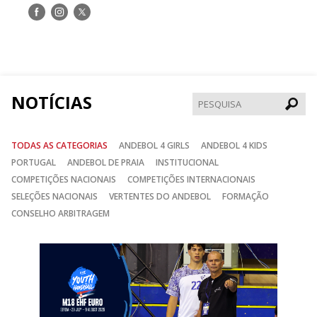
Siga-
Siga-
Siga-
nos
nos
nos
no
no
no
Facebook
Instagram
Twitter
NOTÍCIAS
Pesqui
TODAS AS CATEGORIAS
ANDEBOL 4 GIRLS
ANDEBOL 4 KIDS
PORTUGAL
ANDEBOL DE PRAIA
INSTITUCIONAL
COMPETIÇÕES NACIONAIS
COMPETIÇÕES INTERNACIONAIS
SELEÇÕES NACIONAIS
VERTENTES DO ANDEBOL
FORMAÇÃO
CONSELHO ARBITRAGEM
Anterior
Seguin