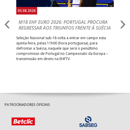
05.08.2026
05.
M18 EHF EURO 2026: PORTUGAL PROCURA
I
REGRESSAR AOS TRIUNFOS FRENTE À SUÉCIA
O
E
uel
Seleção Nacional sub-18 volta a entrar em campo esta
quinta-feira, pelas 11h00 (hora portuguesa), para
Depo
defrontar a Suécia, naquele que será o penúltimo
Cup,
compromisso de Portugal no Campeonato da Europa –
no 
transmissão em direto na EHFTV.
e 3
PATROCINADORES OFICIAIS