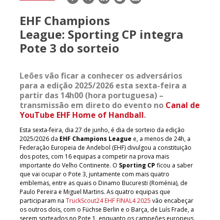
mail
EHF Champions
League: Sporting CP integra
Pote 3 do sorteio
Leões vão ficar a conhecer os adversários
para a edição 2025/2026 esta sexta-feira a
partir das 14h00 (hora portuguesa) –
transmissão em direto do evento no
Canal de
YouTube EHF Home of Handball
.
Esta sexta-feira, dia 27 de junho, é dia de sorteio da edição
2025/2026 da
EHF Champions League
e, a menos de 24h, a
Federação Europeia de Andebol (EHF) divulgou a constituição
dos potes, com 16 equipas a competir na prova mais
importante do Velho Continente. O
Sporting CP
ficou a saber
que vai ocupar o Pote 3, juntamente com mais quatro
emblemas, entre as quais o Dinamo Bucuresti (Roménia), de
Paulo Pereira e Miguel Martins. As quatro equipas que
participaram na
TruckScout24 EHF FINAL4 2025
vão encabeçar
os outros dois, com o Füchse Berlin e o Barça, de Luís Frade, a
serem sorteados no Pote 1, enquanto os campeões europeus,