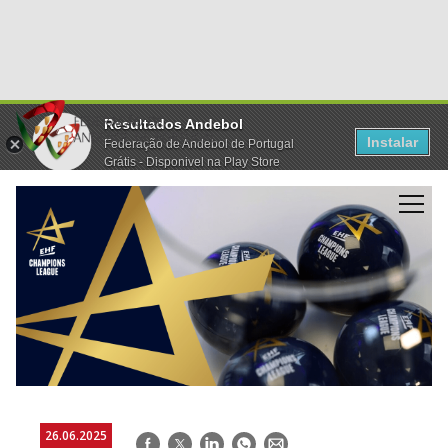
Resultados Andebol
Instalar
Federação de Andebol de Portugal
Grátis - Disponivel na Play Store
26.06.2025
Facebook
Twitter
LinkedIn
WhatsApp
E-