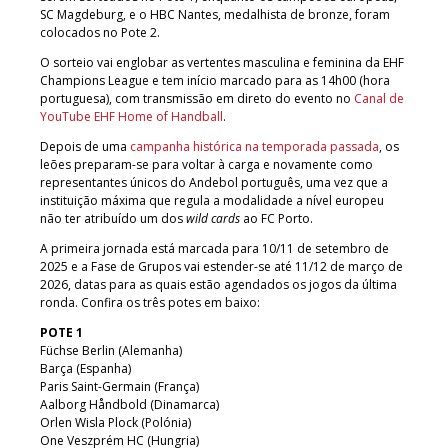
SC Magdeburg, e o HBC Nantes, medalhista de bronze, foram
colocados no Pote 2.
O sorteio vai englobar as vertentes masculina e feminina da EHF
Champions League e tem início marcado para as 14h00 (hora
portuguesa), com transmissão em direto do evento no
Canal de
YouTube EHF Home of Handball
.
Depois de uma
campanha histórica na temporada passada
, os
leões preparam-se para voltar à carga e novamente como
representantes únicos do Andebol português, uma vez que a
instituição máxima que regula a modalidade a nível europeu
não ter atribuído um dos
wild cards
ao FC Porto.
A primeira jornada está marcada para 10/11 de setembro de
2025 e a Fase de Grupos vai estender-se até 11/12 de março de
2026, datas para as quais estão agendados os jogos da última
ronda. Confira os três potes em baixo:
POTE 1
Füchse Berlin (Alemanha)
Barça (Espanha)
Paris Saint-Germain (França)
Aalborg Håndbold (Dinamarca)
Orlen Wisla Plock (Polónia)
One Veszprém HC (Hungria)