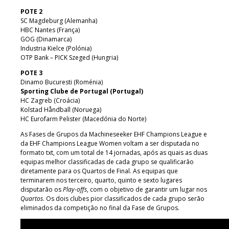
POTE 2
SC Magdeburg (Alemanha)
HBC Nantes (França)
GOG (Dinamarca)
Industria Kielce (Polónia)
OTP Bank – PICK Szeged (Hungria)
POTE 3
Dinamo Bucuresti (Roménia)
Sporting Clube de Portugal (Portugal)
HC Zagreb (Croácia)
Kolstad Håndball (Noruega)
HC Eurofarm Pelister (Macedónia do Norte)
As Fases de Grupos da Machineseeker EHF Champions League e
da EHF Champions League Women voltam a ser disputada no
formato txt, com um total de 14 jornadas, após as quais as duas
equipas melhor classificadas de cada grupo se qualificarão
diretamente para os Quartos de Final. As equipas que
terminarem nos terceiro, quarto, quinto e sexto lugares
disputarão os
Play-offs
, com o objetivo de garantir um lugar nos
Quartos
. Os dois clubes pior classificados de cada grupo serão
eliminados da competição no final da Fase de Grupos.