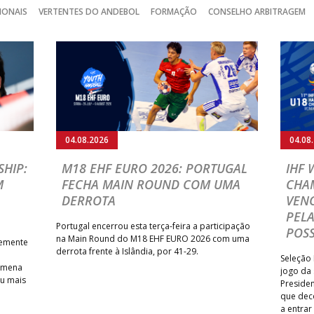
IONAIS
VERTENTES DO ANDEBOL
FORMAÇÃO
CONSELHO ARBITRAGEM
04.08.2026
04.08
HIP:
M18 EHF EURO 2026: PORTUGAL
IHF
M
FECHA MAIN ROUND COM UMA
CHA
DERROTA
VENC
PELA
Portugal encerrou esta terça-feira a participação
POSS
na Main Round do M18 EHF EURO 2026 com uma
temente
derrota frente à Islândia, por 41-29.
Seleção 
Romena
jogo da
iu mais
Presiden
que dec
a entrar