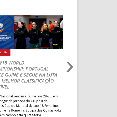
Seguinte
.2026
03.08.2026
 W18 WORLD
M18 EHF EURO 2026
MPIONSHIP: PORTUGAL
CEDE DIANTE DA HU
E GUINÉ E SEGUE NA LUTA
MAIN ROUND
 MELHOR CLASSIFICAÇÃO
Segunda parte dominada pelos
ÍVEL
derrota portuguesa por 35-45,
Grupo II da Main Round do Eu
Nacional venceu a Guiné por 28-23, em
Masculino, em Belgrado. Equip
 segunda jornada do Grupo II da
a entrar em campo esta terça-f
t’s Cup do Mundial de sub-18 Feminino,
horas.
orre na Roménia. Equipa das Quinas volta
 em campo esta quinta-feira.