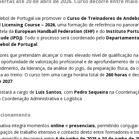
ertas até 20 de abril de 2026. Curso decorre entre
maio 
ebol de Portugal vai promover o
Curso de Treinadores de Andebol
 Licensing Course – 2026
, uma formação de referência no panora
utela da
European Handball Federation (EHF)
e do
Instituto Port
ude (IPDJ)
. Todo o processo será coordenado pelo
Departamento
ebol de Portugal
.
ores que pretendam alcançar o mais elevado nível de qualificação n
a oportunidade de valorização profissional e de aprofundamento de 
ndimento, da liderança, da análise do jogo, da preparação física, da
da ao treino. O curso tem uma carga horária total de
260 horas
e dec
e 2027
.
estará a cargo de
Luís Santos
, com
Pedro Sequeira
na Coordenaçã
 Coordenação Administrativa e Logística
uncionamento
ativa integra momentos
online
e
presenciais
, permitindo conjugar 
paços de trabalho intensivo e contacto direto entre formadores e tr
 específica decorrerá entre
6 de junho de 2026 e 30 de junho de 2