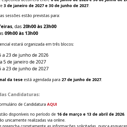
re
3 de janeiro de 2027 e 30 de junho de 2027
.
as sessões estão previstas para:
eiras
, das
20h00 às 23h00
das
09h00 às 13h00
ncial estará organizada em três blocos:
 a 23 de junho de 2026
a 5 de janeiro de 2027
 a 23 de junho de 2027
nal da tese
está agendada para
27 de junho de 2027
.
das Candidaturas:
ormulário de Candidatura
AQUI
stão disponíveis no período de
16 de março e 13 de abril de 2026
.
ão unicamente realizadas via online.
e preencha corretamente as informações solicitadas, nunca esquece