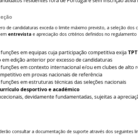
andidatos residentes fora de Portugal e sem inscrição ativa 
leção
o de candidaturas exceda o limite máximo previsto, a seleção dos 
e em
entrevista
e apreciação dos critérios definidos no regulamento
e funções em equipas cuja participação competitiva exija
TPT
 em edição anterior por excesso de candidaturas
e funções em contexto internacional e/ou em clubes de alto
mpetitivo em provas nacionais de referência
e funções em estruturas técnicas das seleções nacionais
currículo desportivo e académico
xcecionais, devidamente fundamentadas, sujeitas a apreciaç
o
derão consultar a documentação de suporte através dos seguintes lin