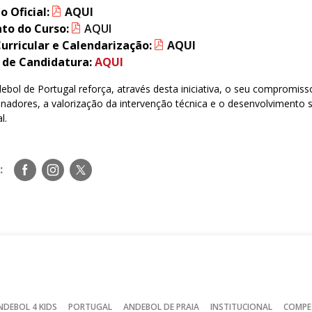
 Oficial:
AQUI
to do Curso:
AQUI
Curricular e Calendarização:
AQUI
 de Candidatura:
AQUI
bol de Portugal reforça, através desta iniciativa, o seu compromis
einadores, a valorização da intervenção técnica e o desenvolvimento
l.
Siga-
Siga-
Siga-
:
nos
nos
nos
no
no
no
Facebook
Instagram
Twitter
NDEBOL 4 KIDS
PORTUGAL
ANDEBOL DE PRAIA
INSTITUCIONAL
COMPE