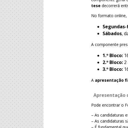
tese
decorrerá ent
No formato online, 
Segundas-f
Sábados
, 
A componente prese
1.º Bloco:
16
2.º Bloco:
2 
3.º Bloco:
16
A
apresentação fi
Apresentação 
Pode encontrar o F
– As candidaturas e
– As candidaturas s
– É fundamental qu