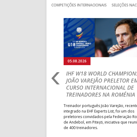
COMPETIÇÕES INTERNACIONAIS
SELEÇÕES NAC
Anterior
05.08.2026
RLD CHAMPIONSHIP:
IHF W18 WORLD CHAMPIONS
PRIMEIRO
JOÃO VAREJÃO PRELETOR E
 DA FASE A
CURSO INTERNACIONAL DE
 PRESIDENT’S CUP
TREINADORES NA ROMÉNIA
 lugar na fase de grupos da
Treinador português João Varejão, recen
ortugal mede forças com o
integrado na EHF Experts List, foi um dos
-feira, no primeiro embate dos
preletores convidados pela Federação 
 entre o 17.º e 32.º lugare do
de Andebol, em Pitești, iniciativa que reun
do sub-18 Feminino.
de 400 treinadores.