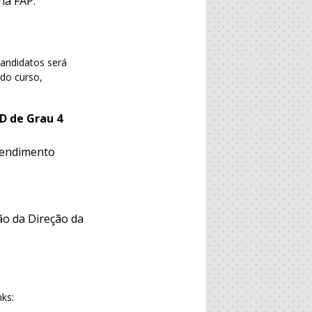
na FAP.
candidatos será
 do curso,
D de Grau 4
 rendimento
ão da Direção da
ks: