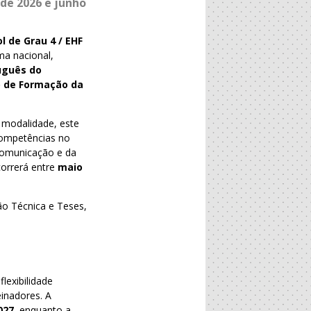
de 2026 e junho
 de Grau 4 / EHF
ma nacional,
uguês do
 de Formação da
a modalidade, este
competências no
 comunicação e da
orrerá entre
maio
o Técnica e Teses,
flexibilidade
einadores. A
027
, enquanto a