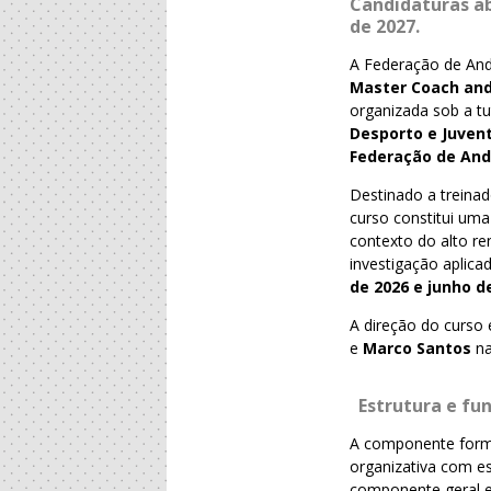
Candidaturas ab
de 2027
.
A Federação de And
Master Coach and
organizada sob a t
Desporto e Juvent
Federação de And
Destinado a treinad
curso constitui um
contexto do alto re
investigação aplica
de 2026 e junho d
A direção do curso 
e
Marco Santos
na
Estrutura e f
A componente form
organizativa com es
componente geral e