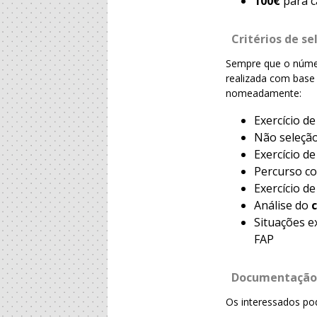
100€
para c
Critérios de se
Sempre que o númer
realizada com bas
nomeadamente:
Exercício d
Não seleção
Exercício d
Percurso co
Exercício d
Análise do
Situações e
FAP
Documentaçã
Os interessados po