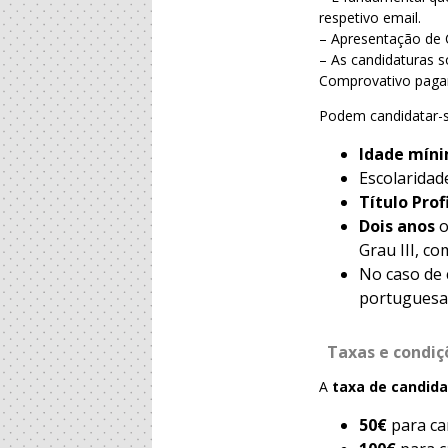
respetivo email.
– Apresentação de 
– As candidaturas 
Comprovativo paga
Podem candidatar-s
Idade míni
Escolaridad
Título Pro
Dois anos
Grau III, c
No caso de 
portuguesa 
Taxas e condi
A
taxa de candid
50€
para ca