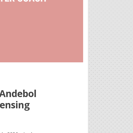
 Andebol
censing