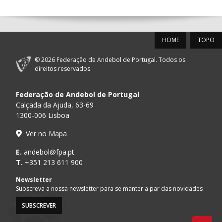
12-SET-2026
HOME
TOPO
15:00
18
SL BENFICA
_ - _
FC PORTO
© 2026 Federação de Andebol de Portugal. Todos os
AD ACADEMIA
direitos reservados.
15:00
147
MADEIRA SAD
_ - _
ANDEBOL SPS
Federação de Andebol de Portugal
PÓVOA AC /
15:00
20
CF OS BELENENSES
_ - _
Calçada da Ajuda, 63-69
Bodegão/CCR/Pr
1300-006 Lisboa
CJ A. GARRETT
16:00
146
_ - _
ALAVARIUM
Ver no Mapa
/Pristivus
ABC DE BRAGA /OBO
E.
andebol@fpa.pt
17:00
149
_ - _
SL BENFICA
Bettermann
T.
+351 213 611 900
MARÍTIMO MADEIRA
Newsletter
17:00
16
_ - _
VITÓRIA SC
ANDEBOL SAD
Subscreva a nossa newsletter para se manter a par das novidades
SUBSCREVER
17:15
145
JUVE LIS
_ - _
CD FEIRENSE /Mov