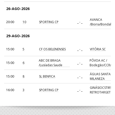
26-AGO-2026
AVANCA
20:00
10
SPORTING CP
_ - _
/Bioria/Bondalti
29-AGO-2026
15:00
5
CF OS BELENENSES
_ - _
VITÓRIA SC
ABC DE BRAGA
PÓVOA AC /
15:00
6
_ - _
/Lusíadas Saude
Bodegão/CCR/Pr
ÁGUAS SANTAS
15:00
8
SL BENFICA
_ - _
MILANEZA
GINÁSIOCSTIRSO 
16:00
3
SPORTING CP
_ - _
RETROTARGET
17:00
137
CDE GIL EANES
_ - _
ALAVARIUM
AVANCA
18:00
7
_ - _
FC PORTO
/Bioria/Bondalti