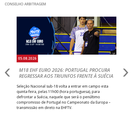
CONSELHO ARBITRAGEM
15:00
141
SL BENFICA
_ - _
JUVE LIS
GINÁSIOCSTIRSO /
MARÍTIMO MADEI
Anterior
Seguin
15:00
9
_ - _
RETROTARGET
ANDEBOL SAD
ABC DE BRAGA 
17:00
142
CALE
_ - _
Bettermann
AD ACADEMIA
18:00
143
_ - _
CDE GIL EANES
ANDEBOL SPS
05.08.2026
05.
PÓVOA AC /
18:30
14
_ - _
SL BENFICA
M18 EHF EURO 2026: PORTUGAL PROCURA
I
Bodegão/CCR/Proteu
REGRESSAR AOS TRIUNFOS FRENTE À SUÉCIA
O
E
ÁGUAS SANTAS
18:30
12
_ - _
CF OS BELENENSE
uel
Seleção Nacional sub-18 volta a entrar em campo esta
MILANEZA
quinta-feira, pelas 11h00 (hora portuguesa), para
Depo
defrontar a Suécia, naquele que será o penúltimo
Cup,
CJ A. GARRETT
19:00
140
CD FEIRENSE /Movit
_ - _
compromisso de Portugal no Campeonato da Europa –
no 
/Pristivus
transmissão em direto na EHFTV.
e 3
6-SET-2026
14:00
144
ALAVARIUM
_ - _
MADEIRA SAD