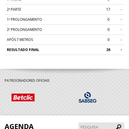
2ª PARTE
17
-
1º PROLONGAMENTO
0
-
2º PROLONGAMENTO
0
-
APÓS 7 METROS
0
-
RESULTADO FINAL
26
-
PATROCINADORES OFICIAIS
AGENDA
Pesqui