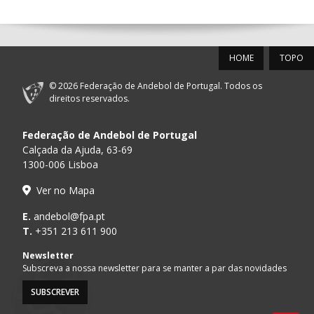
12-SET-2026
HOME
TOPO
15:00
18
SL BENFICA
_ - _
FC PORTO
© 2026 Federação de Andebol de Portugal. Todos os
AD ACADEMIA
direitos reservados.
15:00
147
MADEIRA SAD
_ - _
ANDEBOL SPS
Federação de Andebol de Portugal
PÓVOA AC /
15:00
20
CF OS BELENENSES
_ - _
Calçada da Ajuda, 63-69
Bodegão/CCR/Pr
1300-006 Lisboa
CJ A. GARRETT
16:00
146
_ - _
ALAVARIUM
Ver no Mapa
/Pristivus
MARÍTIMO MADEIRA
E.
andebol@fpa.pt
16:00
16
_ - _
VITÓRIA SC
ANDEBOL SAD
T.
+351 213 611 900
ABC DE BRAGA /OBO
Newsletter
17:00
149
_ - _
SL BENFICA
Bettermann
Subscreva a nossa newsletter para se manter a par das novidades
SUBSCREVER
17:15
145
JUVE LIS
_ - _
CD FEIRENSE /Mov