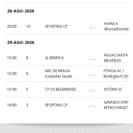
26-AGO-2026
AVANCA
20:00
10
SPORTING CP
_ - _
/Bioria/Bondalti
29-AGO-2026
ÁGUAS SANTAS
15:00
8
SL BENFICA
_ - _
MILANEZA
ABC DE BRAGA
PÓVOA AC /
15:00
6
_ - _
/Lusíadas Saude
Bodegão/CCR/Pr
15:00
5
CF OS BELENENSES
_ - _
VITÓRIA SC
GINÁSIOCSTIRSO 
16:00
3
SPORTING CP
_ - _
RETROTARGET
17:00
137
CDE GIL EANES
_ - _
ALAVARIUM
AVANCA
18:00
7
_ - _
FC PORTO