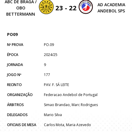
ABC DE BRAGA /
AD ACADEMIA
23 - 22
OBO
ANDEBOL SPS
BETTERMANN
PO09
Nº PROVA
PO.09
ÉPOCA
2024/25
JORNADA
9
JOGO Nº
177
RECINTO
PAV. F. SÁ LEITE
ORGANIZAÇÃO
Federacao Andebol de Portugal
ÁRBITROS
Simao Brandao, Marc Rodrigues
DELEGADOS
Mario Silva
OFICIAIS DE MESA
Carlos Mota, Maria Azevedo