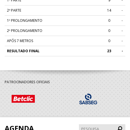
1ª PARTE
9
-
2ª PARTE
14
-
1º PROLONGAMENTO
0
-
2º PROLONGAMENTO
0
-
APÓS 7 METROS
0
-
RESULTADO FINAL
23
-
PATROCINADORES OFICIAIS
AGENDA
Pesqui