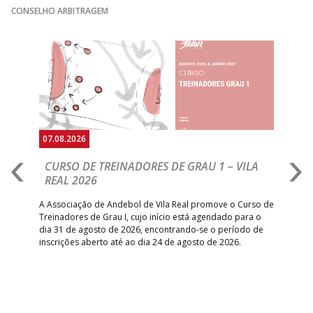
GINÁSIOCSTIRSO /
MARÍTIMO MADEI
CONSELHO ARBITRAGEM
15:00
9
_ - _
RETROTARGET
ANDEBOL SAD
ABC DE BRAGA
Anterior
Seguin
15:00
11
FC PORTO
_ - _
/Lusíadas Saude
ABC DE BRAGA 
17:00
142
CALE
_ - _
Bettermann
AD ACADEMIA
18:00
143
_ - _
CDE GIL EANES
ANDEBOL SPS
07.08.2026
07.
PÓVOA AC /
18:30
14
_ - _
SL BENFICA
CURSO DE TREINADORES DE GRAU 1 – VILA
M
Bodegão/CCR/Proteu
REAL 2026
N
S
ÁGUAS SANTAS
18:30
12
_ - _
CF OS BELENENSE
A Associação de Andebol de Vila Real promove o Curso de
MILANEZA
Treinadores de Grau I, cujo início está agendado para o
Gol
dia 31 de agosto de 2026, encontrando-se o período de
pont
CJ A. GARRETT
19:00
140
CD FEIRENSE /Movit
_ - _
inscrições aberto até ao dia 24 de agosto de 2026.
desv
/Pristivus
foco
6-SET-2026
14:00
144
ALAVARIUM
_ - _
MADEIRA SAD