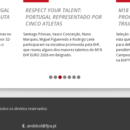
MIA ANDEBOL SPS
_ - _
CDE GIL EANES
UGAL
RESPECT YOUR TALENT:
M18 
LUTA
PORTUGAL REPRESENTADO POR
PRO
/ Bodegão/CCR/Proteu
_ - _
SL BENFICA
CINCO ATLETAS
TRIU
NTAS MILANEZA
_ - _
CF OS BELENENSES
rias no
Santiago Póvoas, Vasco Conceição, Nuno
Seleção 
SE /Movit
_ - _
CJ A. GARRETT /Pristivus
por 32-
Marques, Miguel Figueiredo e Rodrigo Leite
esta qui
a o
participaram na iniciativa promovida pela EHF,
para def
que reuniu alguns dos maiores talentos do M18
penúlti
EHF EURO 2026 em Belgrado.
Campeon
na EHFT
M
_ - _
MADEIRA SAD
1
2
3
4
5
6
7
CA
_ - _
FC PORTO
SAD
_ - _
AD ACADEMIA ANDEBOL S
odos os direitos reservados.
LENENSES
_ - _
PÓVOA AC / Bodegão/CCR/P
E.
andebol@fpa.pt