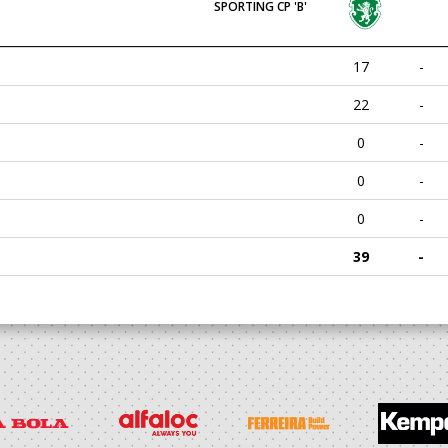
SPORTING CP 'B'
17
-
22
-
0
-
0
-
0
-
39
-