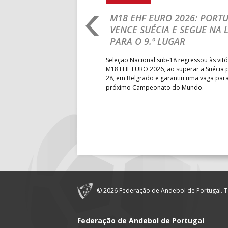
18:00
143
AD ACADE
RLD CHAMPIONSHIP:
M18 EHF EURO 2026: PORT
IA PARA A EQUIPA
VENCE SUÉCIA E SEGUE NA 
18:30
14
PÓVOA AC 
PARA O 9.º LUGAR
18:30
12
ÁGUAS SA
obre o Brasil, em Ramnicu
Seleção Nacional sub-18 regressou às vitó
19:00
140
CD FEIREN
e de apuramento dos lugares 17
M18 EHF EURO 2026, ao superar a Suécia 
fo confortável das jogadoras
28, em Belgrado e garantiu uma vaga par
próximo Campeonato do Mundo.
6-SET-2026
14:00
144
ALAVARIU
12-SET-2026
15:00
18
SL BENFI
15:00
147
MADEIRA 
© 2026 Federação de Andebol de Portugal. T
15:00
20
CF OS BE
Federação de Andebol de Portugal