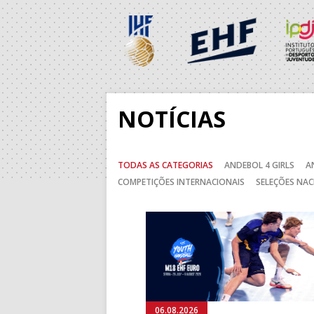
30-AGO-2026
14:00
138
ABC DE B
15:00
136
MADEIRA 
NOTÍCIAS
5-SET-2026
TODAS AS CATEGORIAS
ANDEBOL 4 GIRLS
A
15:00
13
VITÓRIA S
COMPETIÇÕES INTERNACIONAIS
SELEÇÕES NAC
15:00
141
SL BENFI
Anterior
15:00
9
GINÁSIOC
15:00
11
FC PORTO
17:00
142
CALE
06.08.2026