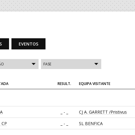
S
EVENTOS
ITADA
RESULT.
EQUIPA VISITANTE
CA
_ - _
CJ A. GARRETT /Pristivus
 CP
_ - _
SL BENFICA