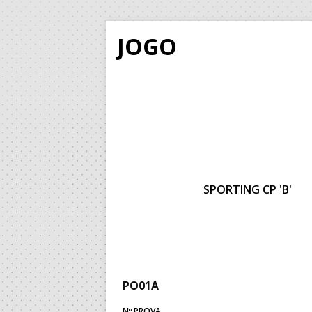
JOGO
SPORTING CP 'B'
PO01A
Nº PROVA