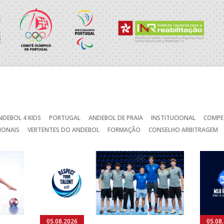
RAGA /OBO Bettermann
_ - _
AD ACADEMIA ANDEBOL S
SAD
_ - _
CJ A. GARRETT /Pristivus
NDEBOL 4 KIDS
PORTUGAL
ANDEBOL DE PRAIA
INSTITUCIONAL
COMPE
C
_ - _
AD CARVALHOS
IONAIS
VERTENTES DO ANDEBOL
FORMAÇÃO
CONSELHO ARBITRAGEM
CA
_ - _
JUVE LIS
MARÍTIMO MADEIRA ANDE
STIRSO / RETROTARGET
_ - _
SAD
_ - _
ABC DE BRAGA /Lusíadas S
_ - _
ABC DE BRAGA /OBO Bette
05.08.2026
05.08