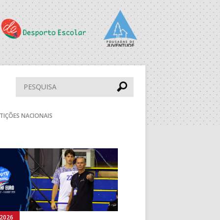
PS
PAV. F. SÁ LEITE
ESC. BARTOLOMEU
PERESTRELO
Pesquisar
DESP. UNIDADE
TIÇÕES NACIONAIS
VIMARANENSE
PAV. LUZ 2
Seguinte
BOL
MUN. STº TIRSO
aude
DRAGÃO ARENA
rmann
MUN. LEÇA PALMEIRA
.2026
05.08.2026