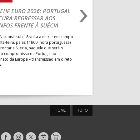
MUN. S. PEDRO SUL
EHF EURO 2026: PORTUGAL
IHF W18 WORLD CH
CURA REGRESSAR AOS
BRASIL É O PRIMEIR
MUN. PÓVOA VARZIM
NFOS FRENTE À SUÉCIA
ADVERSÁRIO DA FAS
PAV. ÁGUAS SANTAS
ELIMINAR DA PRESI
Nacional sub-18 volta a entrar em campo
PAV. GIMN. S. JOÃO VER
nta-feira, pelas 11h00 (hora portuguesa),
Depois do primeiro lugar na f
rontar a Suécia, naquele que será o
President’s Cup, Portugal med
mo compromisso de Portugal no
Brasil, esta quinta-feira, no p
ato da Europa – transmissão em direto
Jogos de Apuramento entre o 17
V.
Campeonato do Mundo sub-18
MUN. MARIANA LOPES
PAV. LUZ 2
HOME
TOPO
ESC. BARTOLOMEU
PS
PERESTRELO
roteu
PAV. ACÁCIO ROSA
Siga-
Siga-
Siga-
AndebolTV
Loja