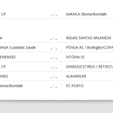
 CP
_ - _
AVANCA /Bioria/Bondalti
CA
_ - _
ÁGUAS SANTAS MILANEZA
AGA /Lusíadas Saude
_ - _
PÓVOA AC / Bodegão/CCR/P
LENENSES
_ - _
VITÓRIA SC
 CP
_ - _
GINÁSIOCSTIRSO / RETRO
EANES
_ - _
ALAVARIUM
oria/Bondalti
_ - _
FC PORTO
CA
_ - _
CD FEIRENSE /Movit
_ - _
CALE