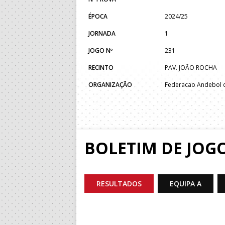
ÉPOCA
2024/25
JORNADA
1
JOGO Nº
231
RECINTO
PAV. JOÃO ROCHA
ORGANIZAÇÃO
Federacao Andebol d
BOLETIM DE JOG
RESULTADOS
EQUIPA A