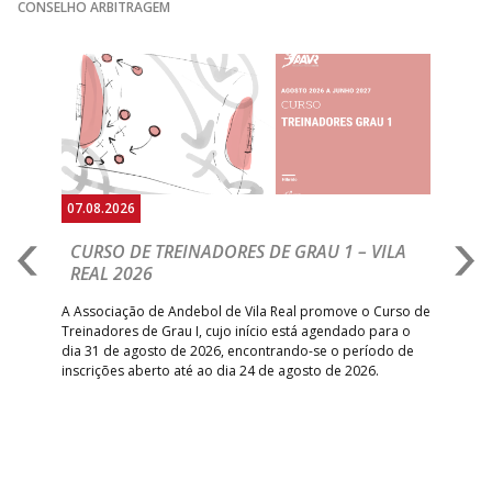
GINÁSIOCSTIRSO /
MARÍTIMO MADEI
CONSELHO ARBITRAGEM
15:00
9
_ - _
RETROTARGET
ANDEBOL SAD
ABC DE BRAGA
Anterior
Seguin
15:00
11
FC PORTO
_ - _
/Lusíadas Saude
ABC DE BRAGA 
17:00
142
CALE
_ - _
Bettermann
AD ACADEMIA
18:00
143
_ - _
CDE GIL EANES
ANDEBOL SPS
07.08.2026
07.
PÓVOA AC /
18:30
14
_ - _
SL BENFICA
CURSO DE TREINADORES DE GRAU 1 – VILA
M
Bodegão/CCR/Proteu
REAL 2026
N
S
ÁGUAS SANTAS
18:30
12
_ - _
CF OS BELENENSE
A Associação de Andebol de Vila Real promove o Curso de
MILANEZA
Treinadores de Grau I, cujo início está agendado para o
Gol
dia 31 de agosto de 2026, encontrando-se o período de
pont
CJ A. GARRETT
19:00
140
CD FEIRENSE /Movit
_ - _
inscrições aberto até ao dia 24 de agosto de 2026.
desv
/Pristivus
foco
6-SET-2026
14:00
144
ALAVARIUM
_ - _
MADEIRA SAD