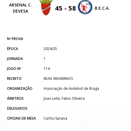
ARSENAL C.
45 - 58
B.E.C.A.
DEVESA
Nº PROVA
ÉPOCA
2024/25
JORNADA
1
JOGO Nº
114
RECINTO
MUN. MAXIMINOS
ORGANIZAÇÃO
Associação de Andebol de Braga
ÁRBITROS
Joao Leite, Fabio Oliveira
DELEGADOS
OFICIAIS DE MESA
Carlos Saraiva