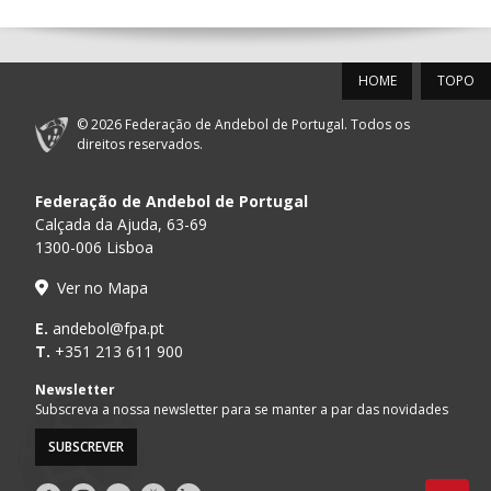
12-SET-2026
HOME
TOPO
15:00
18
SL BENFICA
_ - _
FC PORTO
© 2026 Federação de Andebol de Portugal. Todos os
AD ACADEMIA
direitos reservados.
15:00
147
MADEIRA SAD
_ - _
ANDEBOL SPS
Federação de Andebol de Portugal
PÓVOA AC /
15:00
20
CF OS BELENENSES
_ - _
Calçada da Ajuda, 63-69
Bodegão/CCR/Pr
1300-006 Lisboa
CJ A. GARRETT
16:00
146
_ - _
ALAVARIUM
Ver no Mapa
/Pristivus
MARÍTIMO MADEIRA
E.
andebol@fpa.pt
16:00
16
_ - _
VITÓRIA SC
ANDEBOL SAD
T.
+351 213 611 900
ABC DE BRAGA /OBO
Newsletter
17:00
149
_ - _
SL BENFICA
Bettermann
Subscreva a nossa newsletter para se manter a par das novidades
SUBSCREVER
17:15
145
JUVE LIS
_ - _
CD FEIRENSE /Mov