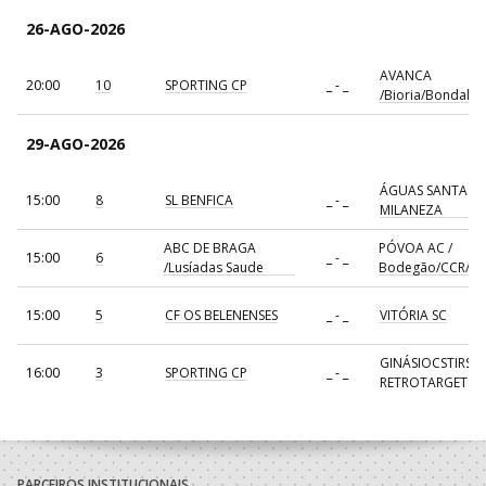
26-AGO-2026
AVANCA
20:00
10
SPORTING CP
_ - _
/Bioria/Bondalti
29-AGO-2026
ÁGUAS SANTAS
15:00
8
SL BENFICA
_ - _
MILANEZA
ABC DE BRAGA
PÓVOA AC /
15:00
6
_ - _
/Lusíadas Saude
Bodegão/CCR/Pr
15:00
5
CF OS BELENENSES
_ - _
VITÓRIA SC
GINÁSIOCSTIRSO 
16:00
3
SPORTING CP
_ - _
RETROTARGET
17:00
137
CDE GIL EANES
_ - _
ALAVARIUM
AVANCA
18:00
7
_ - _
FC PORTO
/Bioria/Bondalti
PARCEIROS INSTITUCIONAIS