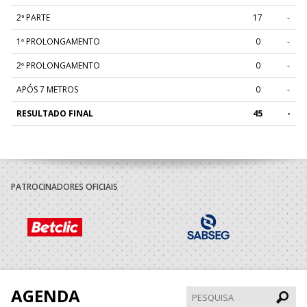
2ª PARTE
17
-
1º PROLONGAMENTO
0
-
2º PROLONGAMENTO
0
-
APÓS 7 METROS
0
-
RESULTADO FINAL
45
-
PATROCINADORES OFICIAIS
AGENDA
Pesqui