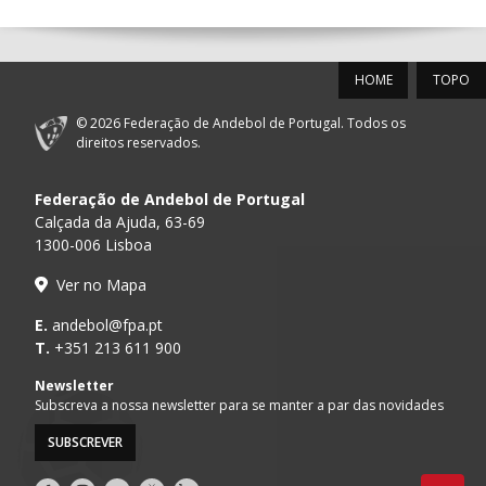
12-SET-2026
HOME
TOPO
15:00
18
SL BENFICA
_ - _
FC PORTO
© 2026 Federação de Andebol de Portugal. Todos os
PÓVOA AC /
15:00
20
CF OS BELENENSES
_ - _
direitos reservados.
Bodegão/CCR/Pr
Federação de Andebol de Portugal
AD ACADEMIA
15:00
147
MADEIRA SAD
_ - _
ANDEBOL SPS
Calçada da Ajuda, 63-69
1300-006 Lisboa
CJ A. GARRETT
16:00
146
_ - _
ALAVARIUM
Ver no Mapa
/Pristivus
ABC DE BRAGA /OBO
E.
andebol@fpa.pt
17:00
149
_ - _
SL BENFICA
Bettermann
T.
+351 213 611 900
MARÍTIMO MADEIRA
Newsletter
17:00
16
_ - _
VITÓRIA SC
ANDEBOL SAD
Subscreva a nossa newsletter para se manter a par das novidades
SUBSCREVER
17:15
145
JUVE LIS
_ - _
CD FEIRENSE /Mov