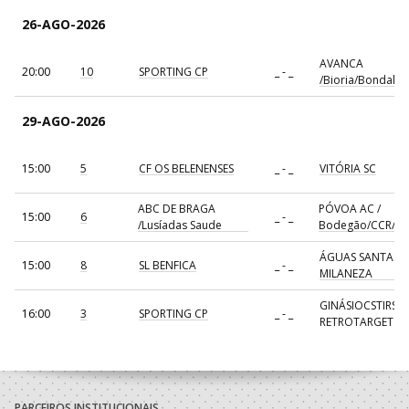
26-AGO-2026
AVANCA
20:00
10
SPORTING CP
_ - _
/Bioria/Bondalti
29-AGO-2026
15:00
5
CF OS BELENENSES
_ - _
VITÓRIA SC
ABC DE BRAGA
PÓVOA AC /
15:00
6
_ - _
/Lusíadas Saude
Bodegão/CCR/Pr
ÁGUAS SANTAS
15:00
8
SL BENFICA
_ - _
MILANEZA
GINÁSIOCSTIRSO 
16:00
3
SPORTING CP
_ - _
RETROTARGET
17:00
137
CDE GIL EANES
_ - _
ALAVARIUM
AVANCA
18:00
7
_ - _
FC PORTO
/Bioria/Bondalti
PARCEIROS INSTITUCIONAIS