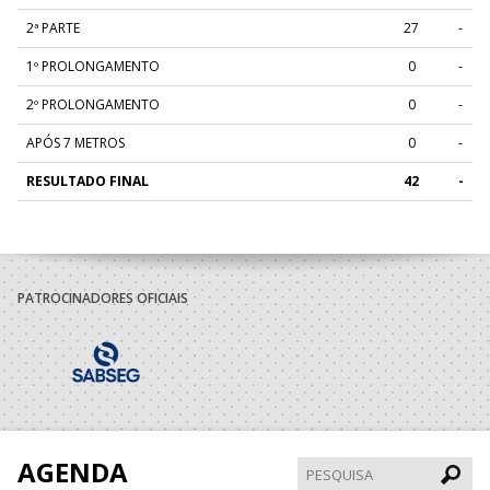
2ª PARTE
27
-
1º PROLONGAMENTO
0
-
2º PROLONGAMENTO
0
-
APÓS 7 METROS
0
-
RESULTADO FINAL
42
-
PATROCINADORES OFICIAIS
AGENDA
Pesqui