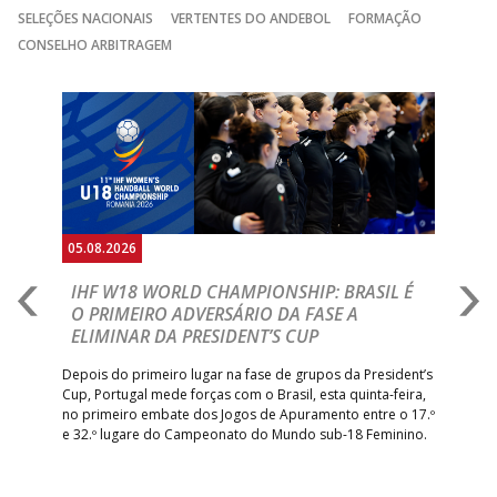
ABC DE BRAGA
15:00
11
FC PORTO
_ - _
SELEÇÕES NACIONAIS
VERTENTES DO ANDEBOL
FORMAÇÃO
/Lusíadas Saude
CONSELHO ARBITRAGEM
15:00
141
SL BENFICA
_ - _
JUVE LIS
Anterior
Seguin
15:00
13
VITÓRIA SC
_ - _
AD CARVALHOS
ABC DE BRAGA 
17:00
142
CALE
_ - _
Bettermann
AD ACADEMIA
18:00
143
_ - _
CDE GIL EANES
ANDEBOL SPS
05.08.2026
05.
ÁGUAS SANTAS
18:30
12
_ - _
CF OS BELENENSE
A
IHF W18 WORLD CHAMPIONSHIP: BRASIL É
I
MILANEZA
IA
O PRIMEIRO ADVERSÁRIO DA FASE A
V
ELIMINAR DA PRESIDENT’S CUP
I
PÓVOA AC /
18:30
14
_ - _
SL BENFICA
R
Bodegão/CCR/Proteu
Depois do primeiro lugar na fase de grupos da President’s
Cup, Portugal mede forças com o Brasil, esta quinta-feira,
CJ A. GARRETT
Tre
19:00
140
CD FEIRENSE /Movit
_ - _
–
no primeiro embate dos Jogos de Apuramento entre o 17.º
/Pristivus
inte
e 32.º lugare do Campeonato do Mundo sub-18 Feminino.
con
Pite
6-SET-2026