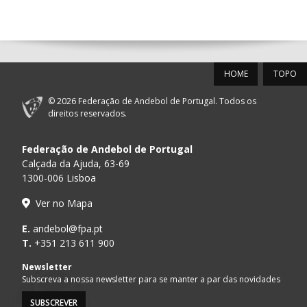
14:00
144
ALAVARIUM
_ - _
MADEIRA SAD
12-SET-2026
HOME
TOPO
15:00
18
SL BENFICA
_ - _
FC PORTO
© 2026 Federação de Andebol de Portugal. Todos os
AD ACADEMIA
direitos reservados.
15:00
147
MADEIRA SAD
_ - _
ANDEBOL SPS
Federação de Andebol de Portugal
PÓVOA AC /
15:00
20
CF OS BELENENSES
_ - _
Calçada da Ajuda, 63-69
Bodegão/CCR/Pr
1300-006 Lisboa
CJ A. GARRETT
16:00
146
_ - _
ALAVARIUM
Ver no Mapa
/Pristivus
MARÍTIMO MADEIRA
E.
andebol@fpa.pt
17:00
16
_ - _
VITÓRIA SC
ANDEBOL SAD
T.
+351 213 611 900
Newsletter
17:15
145
JUVE LIS
_ - _
CD FEIRENSE /Mov
Subscreva a nossa newsletter para se manter a par das novidades
SUBSCREVER