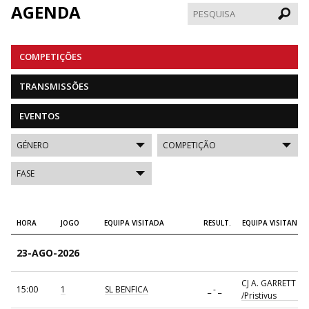
AGENDA
Pesqui
COMPETIÇÕES
TRANSMISSÕES
EVENTOS
HORA
JOGO
EQUIPA VISITADA
RESULT.
EQUIPA VISITANTE
23-AGO-2026
CJ A. GARRETT
15:00
1
SL BENFICA
_ - _
/Pristivus