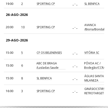
19:00
2
SPORTING CP
_ - _
SL BENFICA
26-AGO-2026
AVANCA
20:00
10
SPORTING CP
_ - _
/Bioria/Bondalti
29-AGO-2026
15:00
5
CF OS BELENENSES
_ - _
VITÓRIA SC
ABC DE BRAGA
PÓVOA AC /
15:00
6
_ - _
/Lusíadas Saude
Bodegão/CCR/Pr
ÁGUAS SANTAS
15:00
8
SL BENFICA
_ - _
MILANEZA
GINÁSIOCSTIRSO 
16:00
3
SPORTING CP
_ - _
RETROTARGET
17:00
137
CDE GIL EANES
_ - _
ALAVARIUM