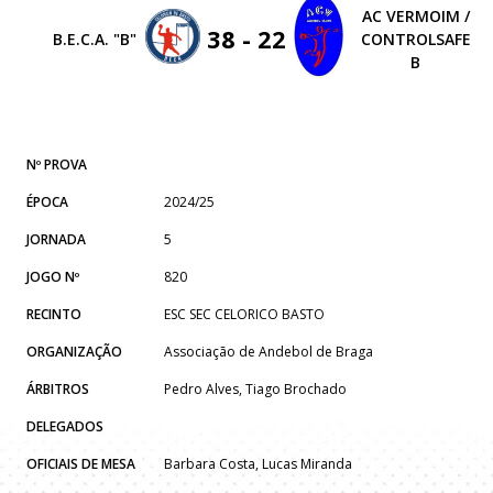
AC VERMOIM /
38 - 22
B.E.C.A. "B"
CONTROLSAFE
B
Nº PROVA
ÉPOCA
2024/25
JORNADA
5
JOGO Nº
820
RECINTO
ESC SEC CELORICO BASTO
ORGANIZAÇÃO
Associação de Andebol de Braga
ÁRBITROS
Pedro Alves, Tiago Brochado
DELEGADOS
OFICIAIS DE MESA
Barbara Costa, Lucas Miranda