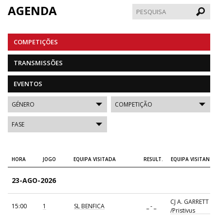
AGENDA
Pesqui
COMPETIÇÕES
TRANSMISSÕES
EVENTOS
HORA
JOGO
EQUIPA VISITADA
RESULT.
EQUIPA VISITANTE
23-AGO-2026
CJ A. GARRETT
15:00
1
SL BENFICA
_ - _
/Pristivus