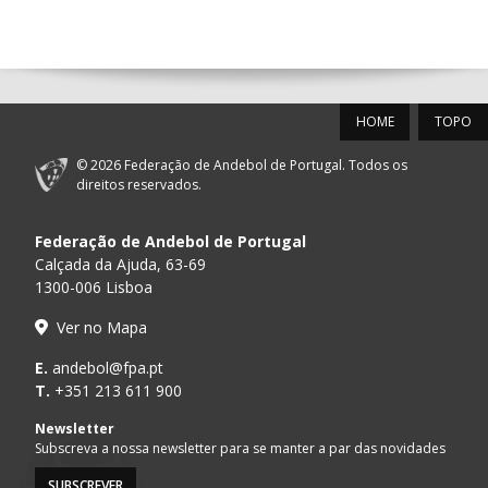
14:00
144
ALAVARIUM
_ - _
MADEIRA SAD
12-SET-2026
HOME
TOPO
15:00
18
SL BENFICA
_ - _
FC PORTO
© 2026 Federação de Andebol de Portugal. Todos os
AD ACADEMIA
direitos reservados.
15:00
147
MADEIRA SAD
_ - _
ANDEBOL SPS
Federação de Andebol de Portugal
PÓVOA AC /
15:00
20
CF OS BELENENSES
_ - _
Calçada da Ajuda, 63-69
Bodegão/CCR/Pr
1300-006 Lisboa
CJ A. GARRETT
16:00
146
_ - _
ALAVARIUM
Ver no Mapa
/Pristivus
ABC DE BRAGA /OBO
E.
andebol@fpa.pt
17:00
149
_ - _
SL BENFICA
Bettermann
T.
+351 213 611 900
MARÍTIMO MADEIRA
Newsletter
17:00
16
_ - _
VITÓRIA SC
ANDEBOL SAD
Subscreva a nossa newsletter para se manter a par das novidades
SUBSCREVER