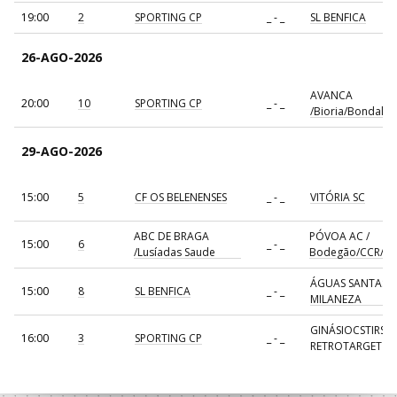
19:00
2
SPORTING CP
_ - _
SL BENFICA
26-AGO-2026
AVANCA
20:00
10
SPORTING CP
_ - _
/Bioria/Bondalti
29-AGO-2026
15:00
5
CF OS BELENENSES
_ - _
VITÓRIA SC
ABC DE BRAGA
PÓVOA AC /
15:00
6
_ - _
/Lusíadas Saude
Bodegão/CCR/Pr
ÁGUAS SANTAS
15:00
8
SL BENFICA
_ - _
MILANEZA
GINÁSIOCSTIRSO 
16:00
3
SPORTING CP
_ - _
RETROTARGET
17:00
137
CDE GIL EANES
_ - _
ALAVARIUM