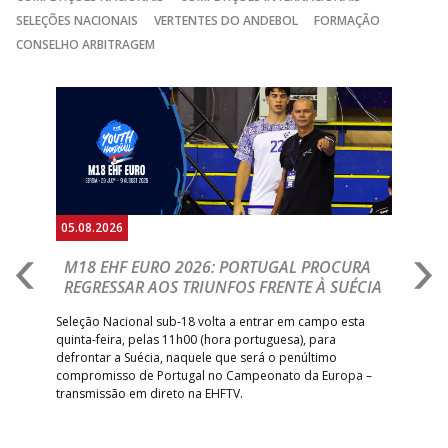
15:00
13
VITÓRIA SC
_ - _
AD CARVALHOS
SELEÇÕES NACIONAIS
VERTENTES DO ANDEBOL
FORMAÇÃO
CONSELHO ARBITRAGEM
15:00
141
SL BENFICA
_ - _
JUVE LIS
GINÁSIOCSTIRSO /
MARÍTIMO MADEI
Anterior
Seguin
15:00
9
_ - _
RETROTARGET
ANDEBOL SAD
ABC DE BRAGA 
17:00
142
CALE
_ - _
Bettermann
AD ACADEMIA
18:00
143
_ - _
CDE GIL EANES
ANDEBOL SPS
05.08.2026
05.
PÓVOA AC /
18:30
14
_ - _
SL BENFICA
M18 EHF EURO 2026: PORTUGAL PROCURA
I
Bodegão/CCR/Proteu
REGRESSAR AOS TRIUNFOS FRENTE À SUÉCIA
O
E
ÁGUAS SANTAS
18:30
12
_ - _
CF OS BELENENSE
uel
Seleção Nacional sub-18 volta a entrar em campo esta
MILANEZA
quinta-feira, pelas 11h00 (hora portuguesa), para
Depo
defrontar a Suécia, naquele que será o penúltimo
Cup,
CJ A. GARRETT
19:00
140
CD FEIRENSE /Movit
_ - _
compromisso de Portugal no Campeonato da Europa –
no 
/Pristivus
transmissão em direto na EHFTV.
e 3
6-SET-2026