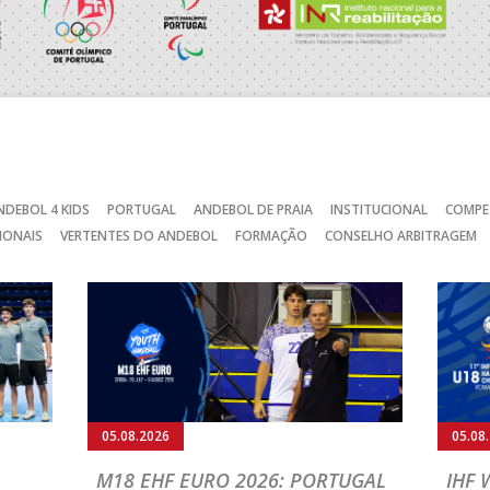
RAGA /OBO Bettermann
_ - _
AD ACADEMIA ANDEBOL S
SAD
_ - _
CJ A. GARRETT /Pristivus
NDEBOL 4 KIDS
PORTUGAL
ANDEBOL DE PRAIA
INSTITUCIONAL
COMPE
C
_ - _
AD CARVALHOS
IONAIS
VERTENTES DO ANDEBOL
FORMAÇÃO
CONSELHO ARBITRAGEM
CA
_ - _
JUVE LIS
MARÍTIMO MADEIRA ANDE
STIRSO / RETROTARGET
_ - _
SAD
_ - _
ABC DE BRAGA /Lusíadas S
_ - _
ABC DE BRAGA /OBO Bette
05.08.2026
05.08
MIA ANDEBOL SPS
_ - _
CDE GIL EANES
M18 EHF EURO 2026: PORTUGAL
IHF