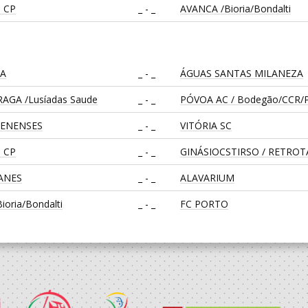
 CP
_ - _
AVANCA /Bioria/Bondalti
CA
_ - _
ÁGUAS SANTAS MILANEZA
AGA /Lusíadas Saude
_ - _
PÓVOA AC / Bodegão/CCR/P
LENENSES
_ - _
VITÓRIA SC
 CP
_ - _
GINÁSIOCSTIRSO / RETRO
EANES
_ - _
ALAVARIUM
oria/Bondalti
_ - _
FC PORTO
CA
_ - _
CD FEIRENSE /Movit
_ - _
CALE