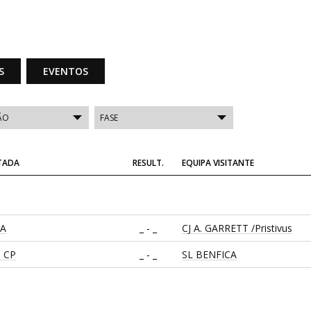
S
EVENTOS
ITADA
RESULT.
EQUIPA VISITANTE
CA
_ - _
CJ A. GARRETT /Pristivus
 CP
_ - _
SL BENFICA