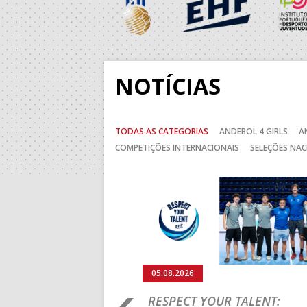
14:00
138
ABC DE B
15:00
136
MADEIRA 
NOTÍCIAS
5-SET-2026
TODAS AS CATEGORIAS
ANDEBOL 4 GIRLS
A
15:00
13
VITÓRIA S
COMPETIÇÕES INTERNACIONAIS
SELEÇÕES NAC
15:00
141
SL BENFI
Anterior
15:00
9
GINÁSIOC
15:00
11
FC PORTO
17:00
142
CALE
05.08.2026
18:00
143
AD ACADE
RO 2026: PORTUGAL
RESPECT YOUR TALENT: