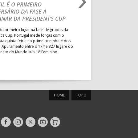
IL É O PRIMEIRO
JOÃO VAREJÃO PREL
MUN. PÓVOA VARZIM
RSÁRIO DA FASE A
CURSO INTERNACIO
PAV. ÁGUAS SANTAS
INAR DA PRESIDENT’S CUP
TREINADORES NA R
PAV. GIMN. S. JOÃO VER
o primeiro lugar na fase de grupos da
Treinador português João Var
t’s Cup, Portugal mede forças com o
integrado na EHF Experts List, 
esta quinta-feira, no primeiro embate dos
preletores convidados pela 
 Apuramento entre o 17.º e 32.º lugare do
de Andebol, em Pitești, iniciat
ato do Mundo sub-18 Feminino.
de 400 treinadores.
MUN. MARIANA LOPES
PAV. LUZ 2
HOME
TOPO
ESC. BARTOLOMEU
PS
PERESTRELO
roteu
PAV. ACÁCIO ROSA
Siga-
Siga-
Siga-
AndebolTV
Loja
nos
nos
nos
MUN. FERNANDO GOMES
no
no
no