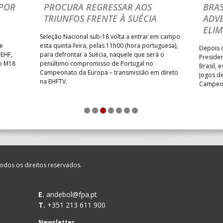
POR
PROCURA REGRESSAR AOS
BRAS
/ Bodegão/CCR/Proteu
_ - _
SL BENFICA
TRIUNFOS FRENTE À SUÉCIA
ADVE
NTAS MILANEZA
_ - _
CF OS BELENENSES
ELIM
Seleção Nacional sub-18 volta a entrar em campo
SE /Movit
_ - _
CJ A. GARRETT /Pristivus
te
esta quinta-feira, pelas 11h00 (hora portuguesa),
Depois d
 EHF,
para defrontar a Suécia, naquele que será o
Presiden
do M18
penúltimo compromisso de Portugal no
Brasil, 
Campeonato da Europa – transmissão em direto
Jogos de
na EHFTV.
Campeon
M
_ - _
MADEIRA SAD
1
2
3
4
5
6
7
CA
_ - _
FC PORTO
SAD
_ - _
AD ACADEMIA ANDEBOL S
odos os direitos reservados.
LENENSES
_ - _
PÓVOA AC / Bodegão/CCR/P
E.
andebol@fpa.pt
T.
+351 213 611 900
ETT /Pristivus
_ - _
ALAVARIUM
Newsletter