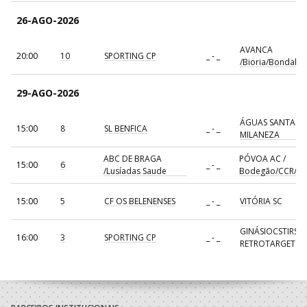
26-AGO-2026
AVANCA
20:00
10
SPORTING CP
_ - _
/Bioria/Bondalti
29-AGO-2026
ÁGUAS SANTAS
15:00
8
SL BENFICA
_ - _
MILANEZA
ABC DE BRAGA
PÓVOA AC /
15:00
6
_ - _
/Lusíadas Saude
Bodegão/CCR/Pr
15:00
5
CF OS BELENENSES
_ - _
VITÓRIA SC
GINÁSIOCSTIRSO 
16:00
3
SPORTING CP
_ - _
RETROTARGET
17:00
137
CDE GIL EANES
_ - _
ALAVARIUM
AVANCA
18:00
7
_ - _
FC PORTO
/Bioria/Bondalti