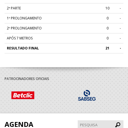
2ª PARTE
10
-
1º PROLONGAMENTO
0
-
2º PROLONGAMENTO
0
-
APÓS 7 METROS
0
-
RESULTADO FINAL
21
-
PATROCINADORES OFICIAIS
AGENDA
Pesqui