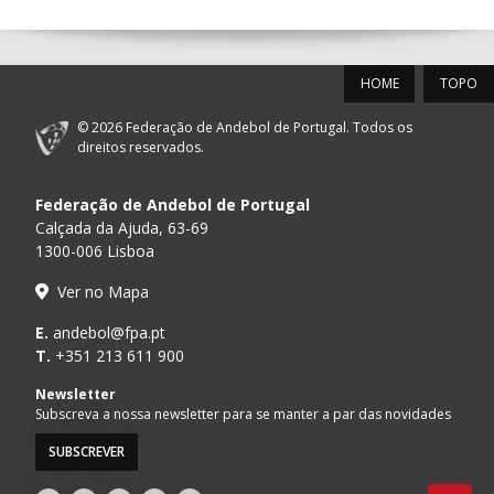
12-SET-2026
HOME
TOPO
15:00
18
SL BENFICA
_ - _
FC PORTO
© 2026 Federação de Andebol de Portugal. Todos os
AD ACADEMIA
direitos reservados.
15:00
147
MADEIRA SAD
_ - _
ANDEBOL SPS
Federação de Andebol de Portugal
PÓVOA AC /
15:00
20
CF OS BELENENSES
_ - _
Calçada da Ajuda, 63-69
Bodegão/CCR/Pr
1300-006 Lisboa
CJ A. GARRETT
16:00
146
_ - _
ALAVARIUM
Ver no Mapa
/Pristivus
MARÍTIMO MADEIRA
E.
andebol@fpa.pt
16:00
16
_ - _
VITÓRIA SC
ANDEBOL SAD
T.
+351 213 611 900
ABC DE BRAGA /OBO
Newsletter
17:00
149
_ - _
SL BENFICA
Bettermann
Subscreva a nossa newsletter para se manter a par das novidades
SUBSCREVER
17:15
145
JUVE LIS
_ - _
CD FEIRENSE /Mov