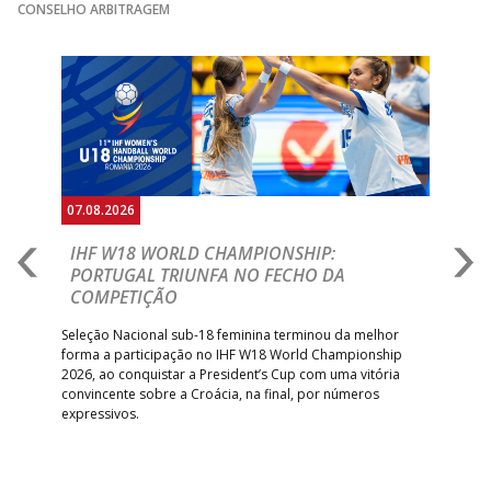
GINÁSIOCSTIRSO /
MARÍTIMO MADEI
CONSELHO ARBITRAGEM
15:00
9
_ - _
RETROTARGET
ANDEBOL SAD
ABC DE BRAGA
Anterior
Seguin
15:00
11
FC PORTO
_ - _
/Lusíadas Saude
ABC DE BRAGA 
17:00
142
CALE
_ - _
Bettermann
AD ACADEMIA
18:00
143
_ - _
CDE GIL EANES
ANDEBOL SPS
07.08.2026
07.
PÓVOA AC /
18:30
14
_ - _
SL BENFICA
E
IHF W18 WORLD CHAMPIONSHIP:
C
Bodegão/CCR/Proteu
PORTUGAL TRIUNFA NO FECHO DA
R
COMPETIÇÃO
ÁGUAS SANTAS
18:30
12
_ - _
CF OS BELENENSE
A A
MILANEZA
Trei
 que
Seleção Nacional sub-18 feminina terminou da melhor
dia
;
forma a participação no IHF W18 World Championship
CJ A. GARRETT
19:00
140
CD FEIRENSE /Movit
_ - _
insc
inar
2026, ao conquistar a President’s Cup com uma vitória
/Pristivus
convincente sobre a Croácia, na final, por números
expressivos.
6-SET-2026
14:00
144
ALAVARIUM
_ - _
MADEIRA SAD