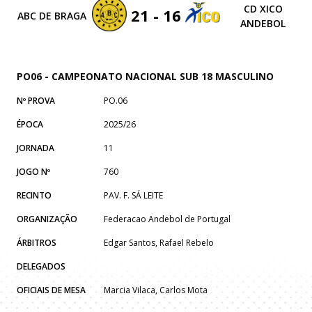
CD XICO
21 - 16
ABC DE BRAGA
ANDEBOL
PO06 - CAMPEONATO NACIONAL SUB 18 MASCULINO
Nº PROVA
PO.06
ÉPOCA
2025/26
JORNADA
11
JOGO Nº
760
RECINTO
PAV. F. SÁ LEITE
ORGANIZAÇÃO
Federacao Andebol de Portugal
ÁRBITROS
Edgar Santos, Rafael Rebelo
DELEGADOS
OFICIAIS DE MESA
Marcia Vilaca, Carlos Mota