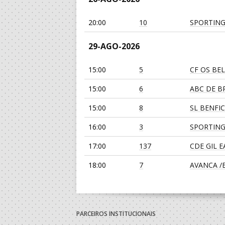
20:00
10
SPORTING
29-AGO-2026
15:00
5
CF OS BE
15:00
6
ABC DE BR
15:00
8
SL BENFI
16:00
3
SPORTING
17:00
137
CDE GIL 
18:00
7
AVANCA /Bi
19:00
139
JUVE LIS
19:00
135
SL BENFI
PARCEIROS INSTITUCIONAIS