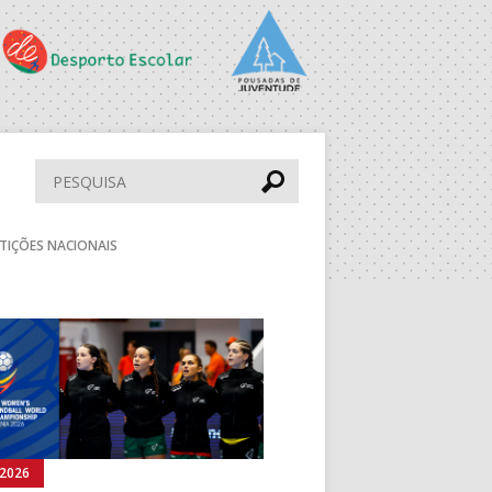
PS
PAV. F. SÁ LEITE
ESC. BARTOLOMEU
PERESTRELO
Pesquisar
aude
DRAGÃO ARENA
TIÇÕES NACIONAIS
PAV. LUZ 2
Seguinte
BOL
MUN. STº TIRSO
DESP. UNIDADE
VIMARANENSE
rmann
MUN. LEÇA PALMEIRA
.2026
03.08.2026