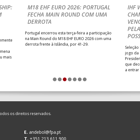
MIA ANDEBOL SPS
_ - _
CDE GIL EANES
HIP:
M18 EHF EURO 2026: PORTUGAL
IHF
M
FECHA MAIN ROUND COM UMA
CHA
/ Bodegão/CCR/Proteu
_ - _
SL BENFICA
DERROTA
VENC
NTAS MILANEZA
_ - _
CF OS BELENENSES
PELA
Portugal encerrou esta terça-feira a participação
POSS
SE /Movit
_ - _
CJ A. GARRETT /Pristivus
na Main Round do M18 EHF EURO 2026 com uma
temente
derrota frente à Islândia, por 41-29.
Seleção 
Romena
jogo da
iu mais
Presiden
que dec
M
_ - _
MADEIRA SAD
a entrar
1
2
3
4
5
6
7
CA
_ - _
FC PORTO
LENENSES
_ - _
PÓVOA AC / Bodegão/CCR/P
odos os direitos reservados.
SAD
_ - _
AD ACADEMIA ANDEBOL S
E.
andebol@fpa.pt
T.
+351 213 611 900
ETT /Pristivus
_ - _
ALAVARIUM