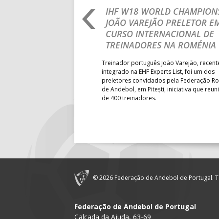
18:00
143
AD ACADE
RLD CHAMPIONSHIP:
IHF W18 WORLD CHAMPIONS
PRIMEIRO
JOÃO VAREJÃO PRELETOR E
18:30
14
PÓVOA AC 
 DA FASE A
CURSO INTERNACIONAL DE
18:30
12
ÁGUAS SA
 PRESIDENT’S CUP
TREINADORES NA ROMÉNIA
19:00
140
CD FEIREN
 lugar na fase de grupos da
Treinador português João Varejão, recen
ortugal mede forças com o
integrado na EHF Experts List, foi um dos
-feira, no primeiro embate dos
preletores convidados pela Federação 
6-SET-2026
 entre o 17.º e 32.º lugare do
de Andebol, em Pitești, iniciativa que reun
do sub-18 Feminino.
de 400 treinadores.
14:00
144
ALAVARIU
12-SET-2026
15:00
18
SL BENFI
15:00
20
CF OS BE
© 2026 Federação de Andebol de Portugal. T
15:00
147
MADEIRA 
Federação de Andebol de Portugal
Calçada da Ajuda, 63-69
16:00
146
CJ A. GARR