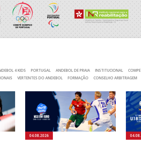
RAGA /OBO Bettermann
_ - _
AD ACADEMIA ANDEBOL S
SAD
_ - _
CJ A. GARRETT /Pristivus
_ - _
ABC DE BRAGA /Lusíadas S
NDEBOL 4 KIDS
PORTUGAL
ANDEBOL DE PRAIA
INSTITUCIONAL
COMPE
IONAIS
VERTENTES DO ANDEBOL
FORMAÇÃO
CONSELHO ARBITRAGEM
CA
_ - _
JUVE LIS
MARÍTIMO MADEIRA ANDE
STIRSO / RETROTARGET
_ - _
SAD
C
_ - _
AD CARVALHOS
_ - _
ABC DE BRAGA /OBO Bette
04.08.2026
04.08