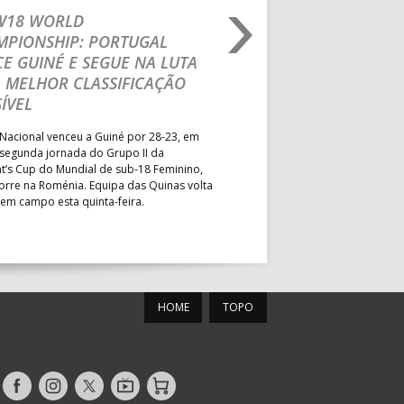
MUN. S. PEDRO SUL
 W18 WORLD
M18 EHF EURO 2026
MPIONSHIP: PORTUGAL
CEDE DIANTE DA HU
MUN. PÓVOA VARZIM
E GUINÉ E SEGUE NA LUTA
MAIN ROUND
PAV. ÁGUAS SANTAS
 MELHOR CLASSIFICAÇÃO
Segunda parte dominada pelos
ÍVEL
PAV. GIMN. S. JOÃO VER
derrota portuguesa por 35-45,
Grupo II da Main Round do Eu
Nacional venceu a Guiné por 28-23, em
Masculino, em Belgrado. Equip
 segunda jornada do Grupo II da
a entrar em campo esta terça-f
t’s Cup do Mundial de sub-18 Feminino,
horas.
orre na Roménia. Equipa das Quinas volta
MUN. MARIANA LOPES
 em campo esta quinta-feira.
PAV. LUZ 2
HOME
TOPO
roteu
PAV. ACÁCIO ROSA
ESC. BARTOLOMEU
PS
PERESTRELO
Siga-
Siga-
Siga-
AndebolTV
Loja
nos
nos
nos
MUN. FERNANDO GOMES