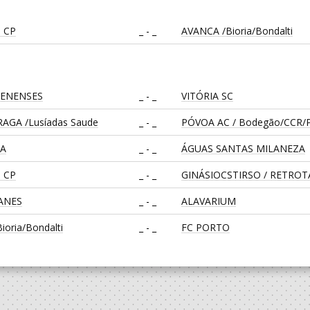
 CP
_ - _
AVANCA /Bioria/Bondalti
LENENSES
_ - _
VITÓRIA SC
AGA /Lusíadas Saude
_ - _
PÓVOA AC / Bodegão/CCR/P
CA
_ - _
ÁGUAS SANTAS MILANEZA
 CP
_ - _
GINÁSIOCSTIRSO / RETRO
EANES
_ - _
ALAVARIUM
oria/Bondalti
_ - _
FC PORTO
_ - _
CALE
CA
_ - _
CD FEIRENSE /Movit