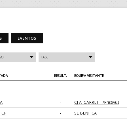
S
EVENTOS
ITADA
RESULT.
EQUIPA VISITANTE
CA
_ - _
CJ A. GARRETT /Pristivus
 CP
_ - _
SL BENFICA