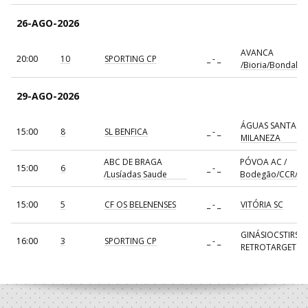
26-AGO-2026
AVANCA
20:00
10
SPORTING CP
_ - _
/Bioria/Bondalti
29-AGO-2026
ÁGUAS SANTAS
15:00
8
SL BENFICA
_ - _
MILANEZA
ABC DE BRAGA
PÓVOA AC /
15:00
6
_ - _
/Lusíadas Saude
Bodegão/CCR/Pr
15:00
5
CF OS BELENENSES
_ - _
VITÓRIA SC
GINÁSIOCSTIRSO 
16:00
3
SPORTING CP
_ - _
RETROTARGET
17:00
137
CDE GIL EANES
_ - _
ALAVARIUM
AVANCA
18:00
7
_ - _
FC PORTO
/Bioria/Bondalti