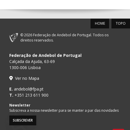
12-SET-2026
HOME
TOPO
15:00
18
SL BENFICA
_ - _
FC PORTO
© 2026 Federação de Andebol de Portugal. Todos os
AD ACADEMIA
direitos reservados.
15:00
147
MADEIRA SAD
_ - _
ANDEBOL SPS
Federação de Andebol de Portugal
PÓVOA AC /
15:00
20
CF OS BELENENSES
_ - _
Calçada da Ajuda, 63-69
Bodegão/CCR/Pr
1300-006 Lisboa
CJ A. GARRETT
16:00
146
_ - _
ALAVARIUM
Ver no Mapa
/Pristivus
MARÍTIMO MADEIRA
E.
andebol@fpa.pt
16:00
16
_ - _
VITÓRIA SC
ANDEBOL SAD
T.
+351 213 611 900
ABC DE BRAGA /OBO
Newsletter
17:00
149
_ - _
SL BENFICA
Bettermann
Subscreva a nossa newsletter para se manter a par das novidades
ND SANTA JOANA
SUBSCREVER
17:00
357
AA DIDÁXIS - A2D
_ - _
MAIA