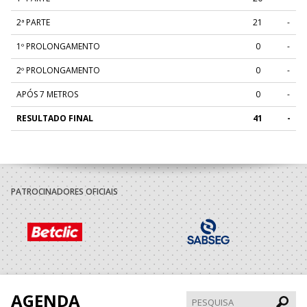
2ª PARTE
21
-
1º PROLONGAMENTO
0
-
2º PROLONGAMENTO
0
-
APÓS 7 METROS
0
-
RESULTADO FINAL
41
-
PATROCINADORES OFICIAIS
AGENDA
Pesqui