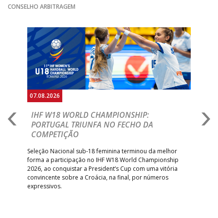
CONSELHO ARBITRAGEM
15:00
13
VITÓRIA SC
_ - _
AD CARVALHOS
GINÁSIOCSTIRSO /
MARÍTIMO MADEI
Anterior
Seguin
15:00
9
_ - _
RETROTARGET
ANDEBOL SAD
ABC DE BRAGA 
17:00
142
CALE
_ - _
Bettermann
AD ACADEMIA
18:00
143
_ - _
CDE GIL EANES
ANDEBOL SPS
07.08.2026
07.
ÁGUAS SANTAS
18:30
12
_ - _
CF OS BELENENSE
E
IHF W18 WORLD CHAMPIONSHIP:
C
MILANEZA
PORTUGAL TRIUNFA NO FECHO DA
R
COMPETIÇÃO
PÓVOA AC /
18:30
14
_ - _
SL BENFICA
A A
Bodegão/CCR/Proteu
Trei
 que
Seleção Nacional sub-18 feminina terminou da melhor
dia
;
forma a participação no IHF W18 World Championship
CJ A. GARRETT
19:00
140
CD FEIRENSE /Movit
_ - _
insc
inar
2026, ao conquistar a President’s Cup com uma vitória
/Pristivus
convincente sobre a Croácia, na final, por números
expressivos.
6-SET-2026
14:00
144
ALAVARIUM
_ - _
MADEIRA SAD