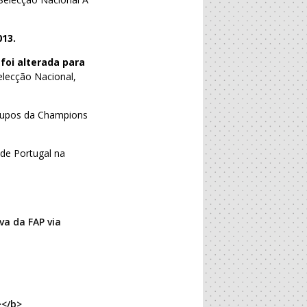
013.
 foi alterada para
lecção Nacional,
Grupos da Champions
 de Portugal na
va da FAP via
></b>