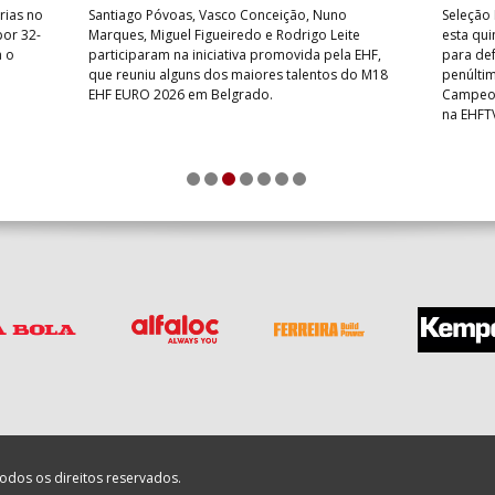
rias no
Santiago Póvoas, Vasco Conceição, Nuno
Seleção 
por 32-
Marques, Miguel Figueiredo e Rodrigo Leite
esta qui
a o
participaram na iniciativa promovida pela EHF,
para def
que reuniu alguns dos maiores talentos do M18
penúlti
EHF EURO 2026 em Belgrado.
Campeon
na EHFT
1
2
3
4
5
6
7
odos os direitos reservados.