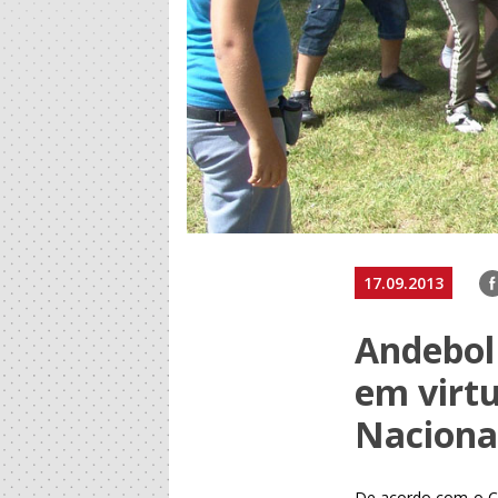
F
17.09.2013
Andebol 
em virtu
Naciona
De acordo com o Co