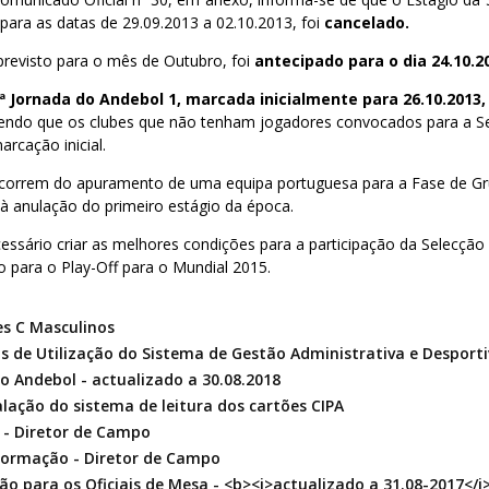
 para as datas de 29.09.2013 a 02.10.2013, foi
cancelado.
 previsto para o mês de Outubro, foi
antecipado para o dia 24.10.2
ª Jornada do Andebol 1, marcada inicialmente para 26.10.2013,
sendo que os clubes que não tenham jogadores convocados para a Se
rcação inicial.
ecorrem do apuramento de uma equipa portuguesa para a Fase de 
à anulação do primeiro estágio da época.
essário criar as melhores condições para a participação da Selecção
o para o Play-Off para o Mundial 2015.
es C Masculinos
s de Utilização do Sistema de Gestão Administrativa e Desporti
do Andebol - actualizado a 30.08.2018
lação do sistema de leitura dos cartões CIPA
o - Diretor de Campo
 Formação - Diretor de Campo
ção para os Oficiais de Mesa - <b><i>actualizado a 31.08-2017</i