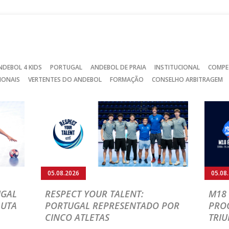
Facebook
Instagram
Twitter
NDEBOL 4 KIDS
PORTUGAL
ANDEBOL DE PRAIA
INSTITUCIONAL
COMPE
IONAIS
VERTENTES DO ANDEBOL
FORMAÇÃO
CONSELHO ARBITRAGEM
05.08.2026
05.08
UGAL
RESPECT YOUR TALENT:
M18 
LUTA
PORTUGAL REPRESENTADO POR
PRO
CINCO ATLETAS
TRIU