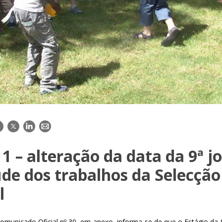
acebook
Twitter
LinkedIn
E-
mail
1 – alteração da data da 9ª j
de dos trabalhos da Selecção
l
municado Oficial nº 30, em anexo, informa-se de que o Estágio da 