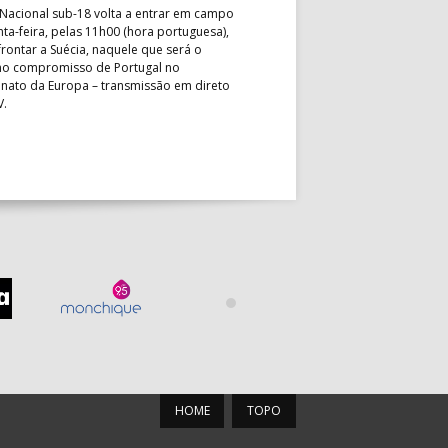
Nacional sub-18 volta a entrar em campo
nta-feira, pelas 11h00 (hora portuguesa),
Depois do primeiro lugar na f
rontar a Suécia, naquele que será o
President’s Cup, Portugal med
mo compromisso de Portugal no
Brasil, esta quinta-feira, no p
ato da Europa – transmissão em direto
Jogos de Apuramento entre o 17
V.
Campeonato do Mundo sub-18
HOME
TOPO