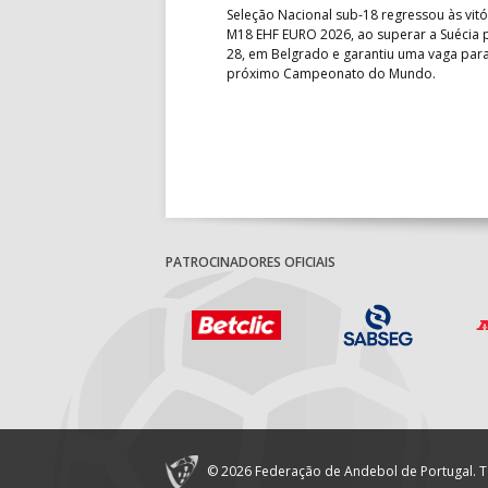
obre o Brasil, em Ramnicu
Seleção Nacional sub-18 regressou às vitó
e de apuramento dos lugares 17
M18 EHF EURO 2026, ao superar a Suécia 
fo confortável das jogadoras
28, em Belgrado e garantiu uma vaga par
próximo Campeonato do Mundo.
PATROCINADORES OFICIAIS
© 2026 Federação de Andebol de Portugal. T