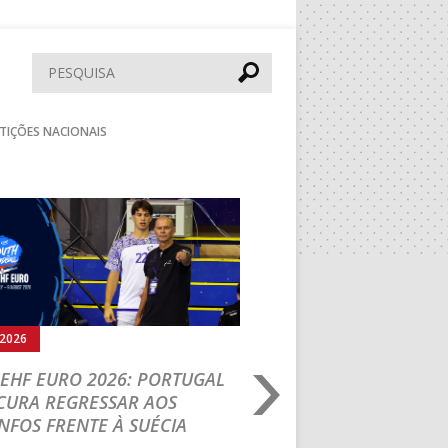
Pesquisar
TIÇÕES NACIONAIS
Seguinte
.2026
05.08.2026
EHF EURO 2026: PORTUGAL
IHF W18 WORLD CH
CURA REGRESSAR AOS
BRASIL É O PRIMEIR
NFOS FRENTE À SUÉCIA
ADVERSÁRIO DA FAS
ELIMINAR DA PRESI