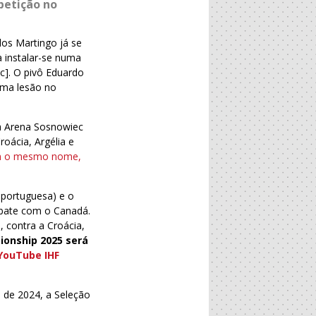
petição no
os Martingo já se
 instalar-se numa
c]. O pivô Eduardo
 uma lesão no
 à Arena Sosnowiec
oácia, Argélia e
m o mesmo nome,
a portuguesa) e o
mbate com o Canadá.
 contra a Croácia,
ionship 2025 será
YouTube IHF
 de 2024, a Seleção