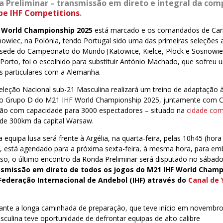
a Preliminar – transmissão em direto e integral da com
be IHF Competitions
.
 World Championship 2025
está marcado e os comandados de Carl
wiec, na Polónia, tendo Portugal sido uma das primeiras seleções a
-sede do Campeonato do Mundo [Katowice, Kielce, Płock e Sosnowie
 Porto, foi o escolhido para substituir António Machado, que sofreu
s particulares com a Alemanha.
 Seleção Nacional sub-21 Masculina realizará um treino de adaptação
r o Grupo D do M21 IHF World Championship 2025, juntamente com Cr
hão com capacidade para 3000 espectadores – situado na
cidade co
a de 300km da capital Warsaw.
 equipa lusa será frente à Argélia, na quarta-feira, pelas 10h45 (hor
, está agendado para a próxima sexta-feira, à mesma hora, para e
o, o último encontro da Ronda Preliminar será disputado no sábado,
nsmissão em direto de todos os jogos do M21 IHF World Champ
ederação Internacional de Andebol (IHF) através do
Canal de 
ante a longa caminhada de preparação, que teve início em novembro
culina teve oportunidade de defrontar equipas de alto calibre