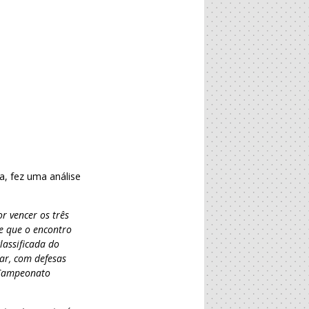
a, fez uma análise
r vencer os três
 e que o encontro
lassificada do
ar, com defesas
o Campeonato