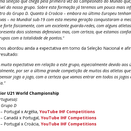
ma seleção que chega pela primeira vez ao Campeonato do Mundo que,
ível do nosso grupo. Sobre esta formação já teremos um pouco mais in
ntro do Grupo D. Quanto à Croácia – embora no último Europeu tenha
ivas – no Mundial sub-19 com esta mesma geração conquistaram a med
e forte fisicamente, com um excelente guarda-redes, com alguns atleta
apresenta dois sistemas defensivos mas, com certeza, que estamos confi
grupos com a totalidade de pontos.
“
anos abordou ainda a expectativa em torno da Seleção Nacional e af
resultado:
 muita expectativa em relação a este grupo, especialmente devido aos 
ialmente, por ser a última grande competição de muitos dos atletas q
pensar jogo a jogo, com a certeza que vamos entrar em todos os jogos
a.”
nior U21 World Championship
rtuguesa):
– Grupo D
– Portugal x Argélia,
YouTube IHF Competitions
 – Canadá x Portugal,
YouTube IHF Competitions
– Portugal x Croácia,
YouTube IHF Competitions