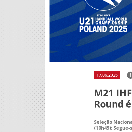
F
17.06.2025
M21 IHF
Round é
Seleção Naciona
(10h45); Segue-s