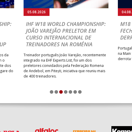
05.08.2026
04.08
HIP:
IHF W18 WORLD CHAMPIONSHIP:
M18 
JOÃO VAREJÃO PRELETOR EM
FEC
CURSO INTERNACIONAL DE
DER
CUP
TREINADORES NA ROMÉNIA
Portugal
na Main
os da
Treinador português João Varejão, recentemente
derrota 
m o
integrado na EHF Experts List, foi um dos
ate dos
preletores convidados pela Federação Romena
ugare do
de Andebol, em Pitești, iniciativa que reuniu mais
de 400 treinadores.
1
2
3
4
5
6
7