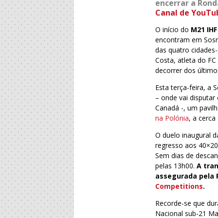
encerrar a Rond
Canal de YouTu
O início do
M21 IHF
encontram em Sosno
das quatro cidades
Costa, atleta do FC
decorrer dos último
Esta terça-feira, a
– onde vai disputa
Canadá -, um pavil
na Polónia
, a cerc
O duelo inaugural da
regresso aos 40×20
Sem dias de descans
pelas 13h00.
A tra
assegurada pela F
Competitions
.
Recorde-se que dur
Nacional sub-21 Mas