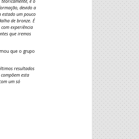
 teoricamente, é o
formação, devido a
m estado um pouco
alha de bronze. É
s com experiência
antes que iremos
irmou que o grupo
últimos resultados
ue compõem esta
 com um só