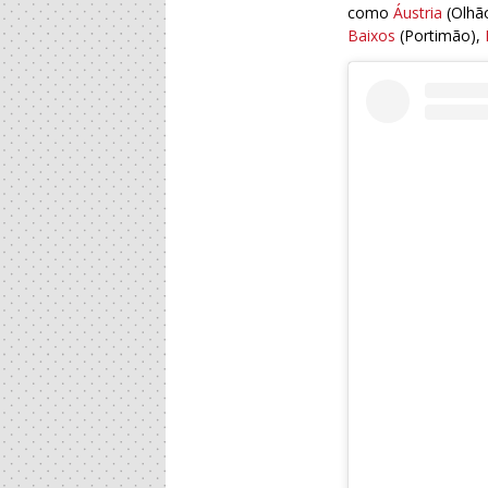
como
Áustria
(Olhã
Baixos
(Portimão),