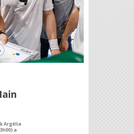
Main
à Argélia
13h00) a