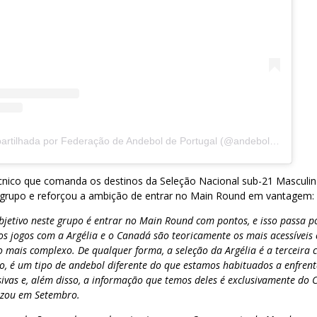
Uma publicação partilhada por Federação de Andebol de Portugal (@andebolportugal)
écnico que comanda os destinos da Seleção Nacional sub-21 Masculin
 grupo e reforçou a ambição de entrar no Main Round em vantagem:
bjetivo neste grupo é entrar no Main Round com pontos, e isso passa po
os jogos com a Argélia e o Canadá são teoricamente os mais acessíveis
 mais complexo. De qualquer forma, a seleção da Argélia é a terceira c
, é um tipo de andebol diferente do que estamos habituados a enfrent
ivas e, além disso, a informação que temos deles é exclusivamente d
lizou em Setembro.