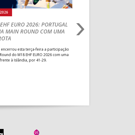
.2026
04.08.2026
EHF EURO 2026: PORTUGAL
IHF W18 WORLD
HA MAIN ROUND COM UMA
CHAMPIONSHIP: PO
ROTA
VENCE GUINÉ E SEG
PELA MELHOR CLASS
 encerrou esta terça-feira a participação
POSSÍVEL
 Round do M18 EHF EURO 2026 com uma
frente à Islândia, por 41-29.
Seleção Nacional venceu a Gui
jogo da segunda jornada do Gr
President’s Cup do Mundial de
que decorre na Roménia. Equip
a entrar em campo esta quinta-