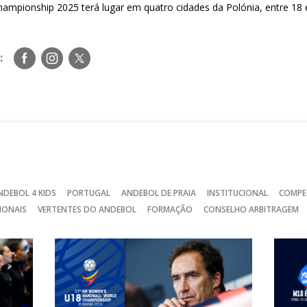
ampionship 2025 terá lugar em quatro cidades da Polónia, entre 18 
Siga-
Siga-
Siga-
:
nos
nos
nos
no
no
no
Facebook
Instagram
Twitter
NDEBOL 4 KIDS
PORTUGAL
ANDEBOL DE PRAIA
INSTITUCIONAL
COMPE
IONAIS
VERTENTES DO ANDEBOL
FORMAÇÃO
CONSELHO ARBITRAGEM