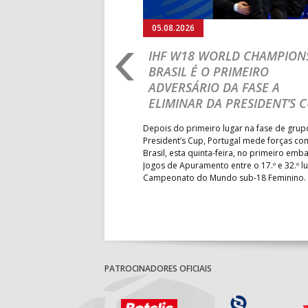
05.08.2026
RO 2026: PORTUGAL
IHF W18 WORLD CHAMPIONS
GRESSAR AOS
BRASIL É O PRIMEIRO
RENTE À SUÉCIA
ADVERSÁRIO DA FASE A
ELIMINAR DA PRESIDENT’S 
ub-18 volta a entrar em campo
pelas 11h00 (hora portuguesa),
Depois do primeiro lugar na fase de grup
écia, naquele que será o
President’s Cup, Portugal mede forças co
isso de Portugal no
Brasil, esta quinta-feira, no primeiro emb
opa – transmissão em direto
Jogos de Apuramento entre o 17.º e 32.º l
Campeonato do Mundo sub-18 Feminino.
PATROCINADORES OFICIAIS