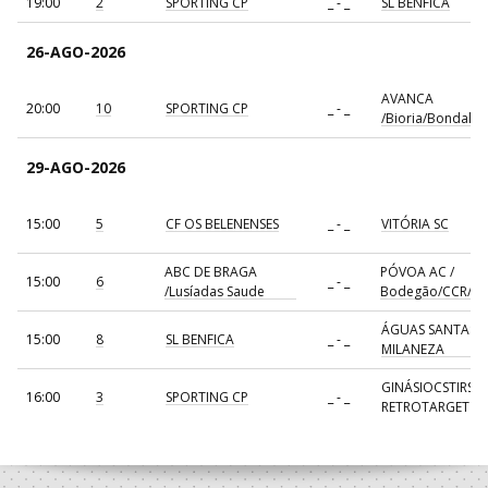
19:00
2
SPORTING CP
_ - _
SL BENFICA
26-AGO-2026
AVANCA
20:00
10
SPORTING CP
_ - _
/Bioria/Bondalti
29-AGO-2026
15:00
5
CF OS BELENENSES
_ - _
VITÓRIA SC
ABC DE BRAGA
PÓVOA AC /
15:00
6
_ - _
/Lusíadas Saude
Bodegão/CCR/Pr
ÁGUAS SANTAS
15:00
8
SL BENFICA
_ - _
MILANEZA
GINÁSIOCSTIRSO 
16:00
3
SPORTING CP
_ - _
RETROTARGET
17:00
137
CDE GIL EANES
_ - _
ALAVARIUM
AVANCA