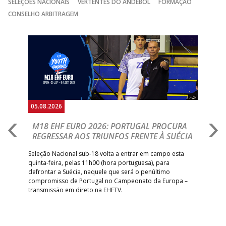
SELEÇÕES NACIONAIS
VERTENTES DO ANDEBOL
FORMAÇÃO
CONSELHO ARBITRAGEM
15:00
141
SL BENFICA
_ - _
JUVE LIS
GINÁSIOCSTIRSO /
MARÍTIMO MADEI
Anterior
Seguin
15:00
9
_ - _
RETROTARGET
ANDEBOL SAD
ABC DE BRAGA 
17:00
142
CALE
_ - _
Bettermann
AD ACADEMIA
18:00
143
_ - _
CDE GIL EANES
ANDEBOL SPS
05.08.2026
05.
PÓVOA AC /
18:30
14
_ - _
SL BENFICA
M18 EHF EURO 2026: PORTUGAL PROCURA
I
Bodegão/CCR/Proteu
REGRESSAR AOS TRIUNFOS FRENTE À SUÉCIA
O
E
ÁGUAS SANTAS
18:30
12
_ - _
CF OS BELENENSE
uel
Seleção Nacional sub-18 volta a entrar em campo esta
MILANEZA
quinta-feira, pelas 11h00 (hora portuguesa), para
Depo
defrontar a Suécia, naquele que será o penúltimo
Cup,
CJ A. GARRETT
19:00
140
CD FEIRENSE /Movit
_ - _
compromisso de Portugal no Campeonato da Europa –
no 
/Pristivus
transmissão em direto na EHFTV.
e 3
6-SET-2026