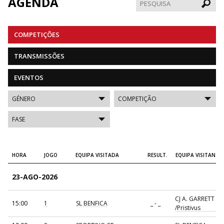
AGENDA
Pesqui
COMPETIÇÕES
TRANSMISSÕES
EVENTOS
HORA
JOGO
EQUIPA VISITADA
RESULT.
EQUIPA VISITANTE
23-AGO-2026
CJ A. GARRETT
15:00
1
SL BENFICA
_ - _
/Pristivus