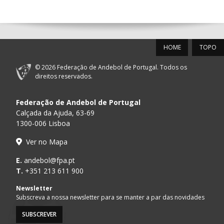
14:00
144
ALAVARIUM
_ - _
MADEIRA SAD
12-SET-2026
HOME
TOPO
15:00
18
SL BENFICA
_ - _
FC PORTO
© 2026 Federação de Andebol de Portugal. Todos os
AD ACADEMIA
direitos reservados.
15:00
147
MADEIRA SAD
_ - _
ANDEBOL SPS
Federação de Andebol de Portugal
PÓVOA AC /
15:00
20
CF OS BELENENSES
_ - _
Calçada da Ajuda, 63-69
Bodegão/CCR/Pr
1300-006 Lisboa
CJ A. GARRETT
16:00
146
_ - _
ALAVARIUM
Ver no Mapa
/Pristivus
ABC DE BRAGA /OBO
E.
andebol@fpa.pt
17:00
149
_ - _
SL BENFICA
Bettermann
T.
+351 213 611 900
MARÍTIMO MADEIRA
Newsletter
17:00
16
_ - _
VITÓRIA SC
ANDEBOL SAD
Subscreva a nossa newsletter para se manter a par das novidades
SUBSCREVER
17:15
145
JUVE LIS
_ - _
CD FEIRENSE /Mov