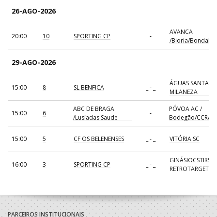
26-AGO-2026
AVANCA
20:00
10
SPORTING CP
_ - _
/Bioria/Bondalti
29-AGO-2026
ÁGUAS SANTAS
15:00
8
SL BENFICA
_ - _
MILANEZA
ABC DE BRAGA
PÓVOA AC /
15:00
6
_ - _
/Lusíadas Saude
Bodegão/CCR/Pr
15:00
5
CF OS BELENENSES
_ - _
VITÓRIA SC
GINÁSIOCSTIRSO 
16:00
3
SPORTING CP
_ - _
RETROTARGET
17:00
137
CDE GIL EANES
_ - _
ALAVARIUM
AVANCA
18:00
7
_ - _
FC PORTO
/Bioria/Bondalti
PARCEIROS INSTITUCIONAIS