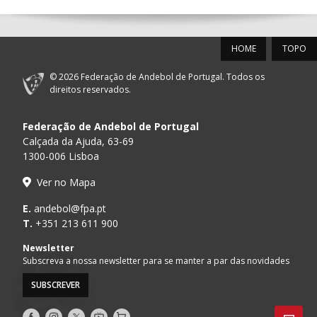
12-SET-2026
HOME
TOPO
15:00
18
SL BENFICA
_ - _
FC PORTO
© 2026 Federação de Andebol de Portugal. Todos os
AD ACADEMIA
direitos reservados.
15:00
147
MADEIRA SAD
_ - _
ANDEBOL SPS
Federação de Andebol de Portugal
PÓVOA AC /
15:00
20
CF OS BELENENSES
_ - _
Calçada da Ajuda, 63-69
Bodegão/CCR/Pr
1300-006 Lisboa
CJ A. GARRETT
16:00
146
_ - _
ALAVARIUM
Ver no Mapa
/Pristivus
MARÍTIMO MADEIRA
E.
andebol@fpa.pt
16:00
16
_ - _
VITÓRIA SC
ANDEBOL SAD
T.
+351 213 611 900
ABC DE BRAGA /OBO
Newsletter
17:00
149
_ - _
SL BENFICA
Bettermann
Subscreva a nossa newsletter para se manter a par das novidades
SUBSCREVER
17:15
145
JUVE LIS
_ - _
CD FEIRENSE /Mov
Siga-
Siga-
Siga-
AndebolTV
Loja