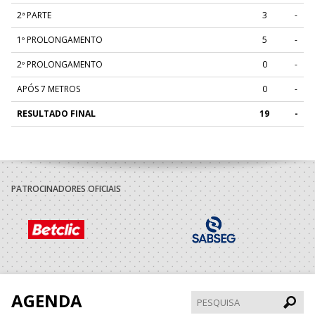
2ª PARTE
3
-
1º PROLONGAMENTO
5
-
2º PROLONGAMENTO
0
-
APÓS 7 METROS
0
-
RESULTADO FINAL
19
-
PATROCINADORES OFICIAIS
AGENDA
Pesqui