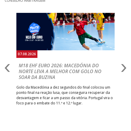
CONSELHO ARBITRAGEM
15:00
9
_ - _
RETROTARGET
ANDEBOL SAD
ABC DE BRAGA
Anterior
Seguin
15:00
11
FC PORTO
_ - _
/Lusíadas Saude
ABC DE BRAGA 
17:00
142
CALE
_ - _
Bettermann
AD ACADEMIA
18:00
143
_ - _
CDE GIL EANES
ANDEBOL SPS
07.08.2026
06.
PÓVOA AC /
18:30
14
_ - _
SL BENFICA
A
M18 EHF EURO 2026: MACEDÓNIA DO
D
Bodegão/CCR/Proteu
NORTE LEVA A MELHOR COM GOLO NO
Com
SOAR DA BUZINA
ÁGUAS SANTAS
18:30
12
_ - _
CF OS BELENENSE
épo
o de
MILANEZA
arra
 o
Golo da Macedónia a dez segundos do final colocou um
de
ponto final na reação lusa, que conseguira recuperar da
CJ A. GARRETT
19:00
140
CD FEIRENSE /Movit
_ - _
desvantagem e ficar a um passo da vitória. Portugal vira o
/Pristivus
foco para o embate do 11.º e 12.º lugar.
6-SET-2026
14:00
144
ALAVARIUM
_ - _
MADEIRA SAD