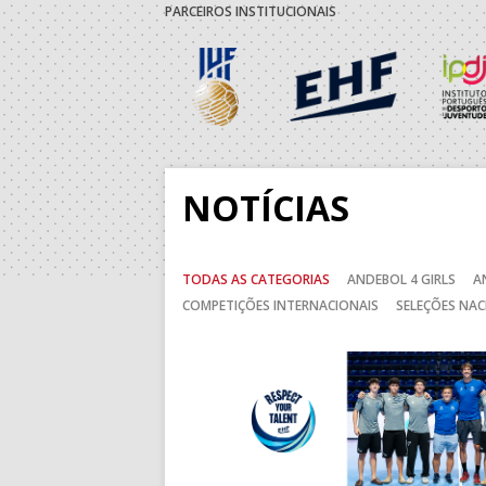
19:00
139
JUVE LIS
PARCEIROS INSTITUCIONAIS
30-AGO-2026
14:00
138
ABC DE B
15:00
136
MADEIRA 
NOTÍCIAS
5-SET-2026
TODAS AS CATEGORIAS
ANDEBOL 4 GIRLS
A
15:00
13
VITÓRIA S
COMPETIÇÕES INTERNACIONAIS
SELEÇÕES NAC
15:00
141
SL BENFI
Anterior
15:00
9
GINÁSIOC
15:00
11
FC PORTO