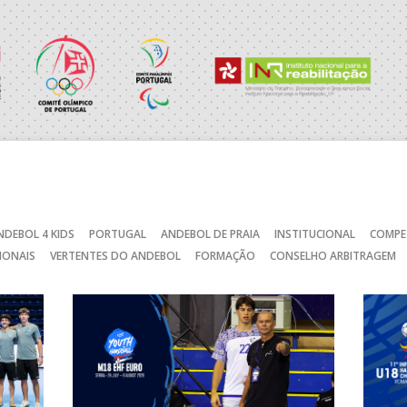
_ - _
CALE
RAGA /OBO Bettermann
_ - _
AD ACADEMIA ANDEBOL S
SAD
_ - _
CJ A. GARRETT /Pristivus
NDEBOL 4 KIDS
PORTUGAL
ANDEBOL DE PRAIA
INSTITUCIONAL
COMPE
C
_ - _
AD CARVALHOS
IONAIS
VERTENTES DO ANDEBOL
FORMAÇÃO
CONSELHO ARBITRAGEM
CA
_ - _
JUVE LIS
MARÍTIMO MADEIRA ANDE
STIRSO / RETROTARGET
_ - _
SAD
_ - _
ABC DE BRAGA /Lusíadas S