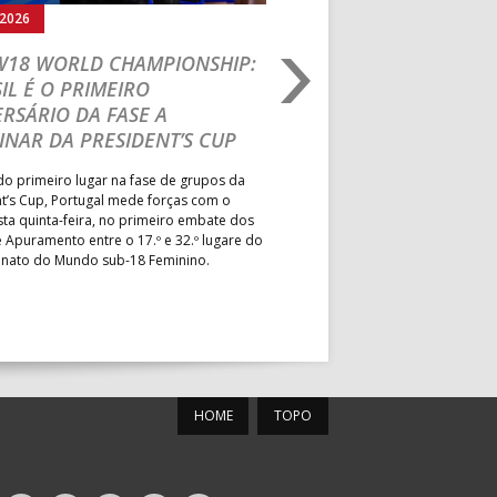
rmann
MUN. LEÇA PALMEIRA
.2026
05.08.2026
MUN. S. PEDRO SUL
 W18 WORLD CHAMPIONSHIP:
IHF W18 WORLD CH
IL É O PRIMEIRO
JOÃO VAREJÃO PREL
MUN. PÓVOA VARZIM
RSÁRIO DA FASE A
CURSO INTERNACIO
PAV. ÁGUAS SANTAS
INAR DA PRESIDENT’S CUP
TREINADORES NA R
PAV. GIMN. S. JOÃO VER
o primeiro lugar na fase de grupos da
Treinador português João Var
t’s Cup, Portugal mede forças com o
integrado na EHF Experts List, 
esta quinta-feira, no primeiro embate dos
preletores convidados pela 
 Apuramento entre o 17.º e 32.º lugare do
de Andebol, em Pitești, iniciat
ato do Mundo sub-18 Feminino.
de 400 treinadores.
MUN. MARIANA LOPES
PAV. LUZ 2
HOME
TOPO
ESC. BARTOLOMEU
PS
PERESTRELO
roteu
PAV. ACÁCIO ROSA