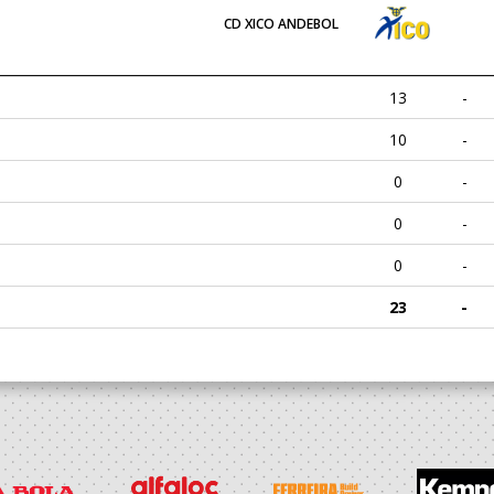
CD XICO ANDEBOL
13
-
10
-
0
-
0
-
0
-
23
-