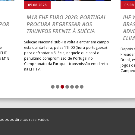
_ - _
ABC DE BRAGA /OBO Bette
05.08.2026
05.08
MIA ANDEBOL SPS
_ - _
CDE GIL EANES
M18 EHF EURO 2026: PORTUGAL
IHF
POR
PROCURA REGRESSAR AOS
BRAS
/ Bodegão/CCR/Proteu
_ - _
SL BENFICA
TRIUNFOS FRENTE À SUÉCIA
ADVE
NTAS MILANEZA
_ - _
CF OS BELENENSES
ELIM
Seleção Nacional sub-18 volta a entrar em campo
SE /Movit
_ - _
CJ A. GARRETT /Pristivus
te
esta quinta-feira, pelas 11h00 (hora portuguesa),
Depois d
 EHF,
para defrontar a Suécia, naquele que será o
Presiden
do M18
penúltimo compromisso de Portugal no
Brasil, 
Campeonato da Europa – transmissão em direto
Jogos de
na EHFTV.
Campeon
M
_ - _
MADEIRA SAD
1
2
3
4
5
6
7
CA
_ - _
FC PORTO
SAD
_ - _
AD ACADEMIA ANDEBOL S
odos os direitos reservados.
LENENSES
_ - _
PÓVOA AC / Bodegão/CCR/P