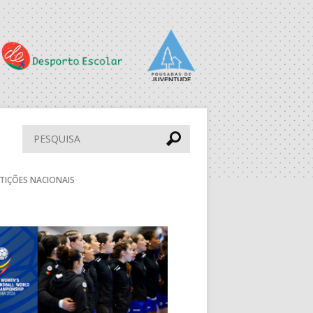
LIS
PS
PAV. F. SÁ LEITE
ESC. BARTOLOMEU
PERESTRELO
Pesquisar
DESP. UNIDADE
TIÇÕES NACIONAIS
VIMARANENSE
PAV. LUZ 2
Seguinte
BOL
MUN. STº TIRSO
aude
DRAGÃO ARENA