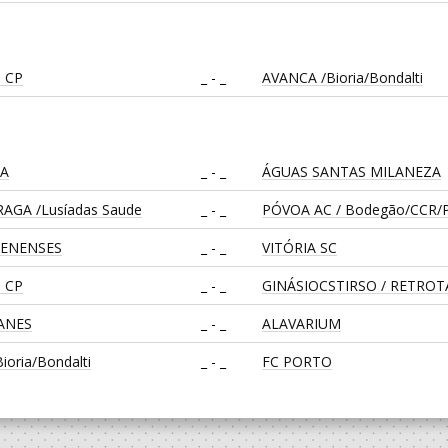
 CP
_ - _
AVANCA /Bioria/Bondalti
CA
_ - _
ÁGUAS SANTAS MILANEZA
AGA /Lusíadas Saude
_ - _
PÓVOA AC / Bodegão/CCR/P
LENENSES
_ - _
VITÓRIA SC
 CP
_ - _
GINÁSIOCSTIRSO / RETRO
EANES
_ - _
ALAVARIUM
oria/Bondalti
_ - _
FC PORTO
CA
_ - _
CD FEIRENSE /Movit