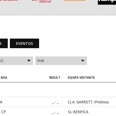
S
EVENTOS
ITADA
RESULT.
EQUIPA VISITANTE
CA
_ - _
CJ A. GARRETT /Pristivus
 CP
_ - _
SL BENFICA