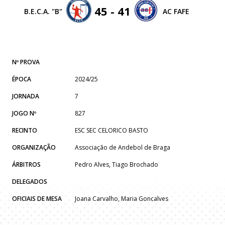
45 - 41
B.E.C.A. "B"
AC FAFE
Nº PROVA
ÉPOCA
2024/25
JORNADA
7
JOGO Nº
827
RECINTO
ESC SEC CELORICO BASTO
ORGANIZAÇÃO
Associação de Andebol de Braga
ÁRBITROS
Pedro Alves, Tiago Brochado
DELEGADOS
OFICIAIS DE MESA
Joana Carvalho, Maria Goncalves