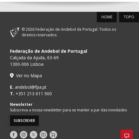
12-SET-2026
HOME
TOPO
15:00
18
SL BENFICA
_ - _
FC PORTO
© 2026 Federação de Andebol de Portugal. Todos os
AD ACADEMIA
direitos reservados.
15:00
147
MADEIRA SAD
_ - _
ANDEBOL SPS
Federação de Andebol de Portugal
PÓVOA AC /
15:00
20
CF OS BELENENSES
_ - _
Calçada da Ajuda, 63-69
Bodegão/CCR/Pr
1300-006 Lisboa
CJ A. GARRETT
16:00
146
_ - _
ALAVARIUM
Ver no Mapa
/Pristivus
MARÍTIMO MADEIRA
E.
andebol@fpa.pt
16:00
16
_ - _
VITÓRIA SC
ANDEBOL SAD
T.
+351 213 611 900
ABC DE BRAGA /OBO
Newsletter
17:00
149
_ - _
SL BENFICA
Bettermann
Subscreva a nossa newsletter para se manter a par das novidades
SUBSCREVER
17:15
145
JUVE LIS
_ - _
CD FEIRENSE /Mov
Siga-
Siga-
Siga-
AndebolTV
Loja