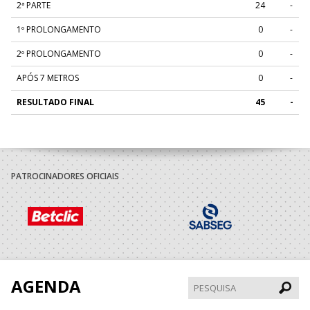
2ª PARTE
24
-
1º PROLONGAMENTO
0
-
2º PROLONGAMENTO
0
-
APÓS 7 METROS
0
-
RESULTADO FINAL
45
-
PATROCINADORES OFICIAIS
AGENDA
Pesqui