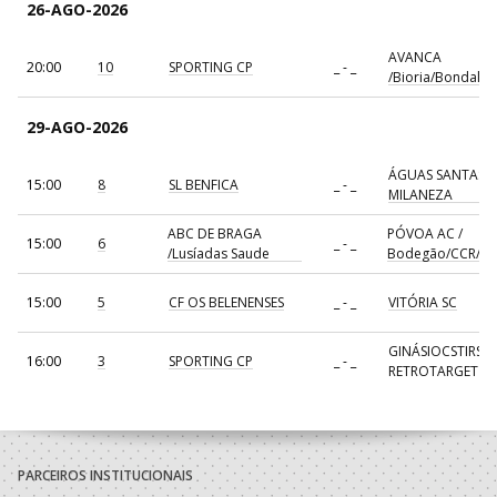
26-AGO-2026
AVANCA
20:00
10
SPORTING CP
_ - _
/Bioria/Bondalti
29-AGO-2026
ÁGUAS SANTAS
15:00
8
SL BENFICA
_ - _
MILANEZA
ABC DE BRAGA
PÓVOA AC /
15:00
6
_ - _
/Lusíadas Saude
Bodegão/CCR/Pr
15:00
5
CF OS BELENENSES
_ - _
VITÓRIA SC
GINÁSIOCSTIRSO 
16:00
3
SPORTING CP
_ - _
RETROTARGET
17:00
137
CDE GIL EANES
_ - _
ALAVARIUM
AVANCA
18:00
7
_ - _
FC PORTO
/Bioria/Bondalti
PARCEIROS INSTITUCIONAIS