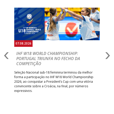
RETROTARGET
ANDEBOL SAD
ABC DE BRAGA
Anterior
Seguin
15:00
11
FC PORTO
_ - _
/Lusíadas Saude
ABC DE BRAGA 
17:00
142
CALE
_ - _
Bettermann
AD ACADEMIA
18:00
143
_ - _
CDE GIL EANES
ANDEBOL SPS
07.08.2026
07.
PÓVOA AC /
18:30
14
_ - _
SL BENFICA
E
IHF W18 WORLD CHAMPIONSHIP:
C
Bodegão/CCR/Proteu
PORTUGAL TRIUNFA NO FECHO DA
R
COMPETIÇÃO
ÁGUAS SANTAS
18:30
12
_ - _
CF OS BELENENSE
A A
MILANEZA
Trei
 que
Seleção Nacional sub-18 feminina terminou da melhor
dia
;
forma a participação no IHF W18 World Championship
CJ A. GARRETT
19:00
140
CD FEIRENSE /Movit
_ - _
insc
inar
2026, ao conquistar a President’s Cup com uma vitória
/Pristivus
convincente sobre a Croácia, na final, por números
expressivos.
6-SET-2026
14:00
144
ALAVARIUM
_ - _
MADEIRA SAD