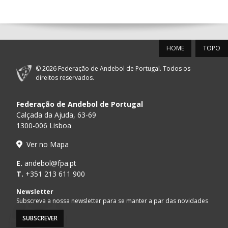
14:00
144
ALAVARIUM
_ - _
MADEIRA SAD
12-SET-2026
HOME
TOPO
15:00
18
SL BENFICA
_ - _
FC PORTO
© 2026 Federação de Andebol de Portugal. Todos os
AD ACADEMIA
direitos reservados.
15:00
147
MADEIRA SAD
_ - _
ANDEBOL SPS
Federação de Andebol de Portugal
PÓVOA AC /
15:00
20
CF OS BELENENSES
_ - _
Calçada da Ajuda, 63-69
Bodegão/CCR/Pr
1300-006 Lisboa
CJ A. GARRETT
16:00
146
_ - _
ALAVARIUM
Ver no Mapa
/Pristivus
MARÍTIMO MADEIRA
E.
andebol@fpa.pt
16:00
16
_ - _
VITÓRIA SC
ANDEBOL SAD
T.
+351 213 611 900
ABC DE BRAGA /OBO
Newsletter
17:00
149
_ - _
SL BENFICA
Bettermann
Subscreva a nossa newsletter para se manter a par das novidades
SUBSCREVER
17:15
145
JUVE LIS
_ - _
CD FEIRENSE /Mov