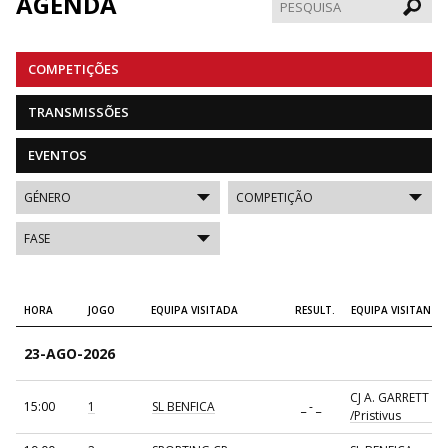
AGENDA
Pesqui
COMPETIÇÕES
TRANSMISSÕES
EVENTOS
HORA
JOGO
EQUIPA VISITADA
RESULT.
EQUIPA VISITANTE
23-AGO-2026
CJ A. GARRETT
15:00
1
SL BENFICA
_ - _
/Pristivus