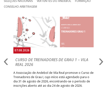
SELEÇÕES NACIONAIS
VERTENTES DO ANDEBOL
FORMAÇÃO
GINÁSIOCSTIRSO /
MARÍTIMO MADEI
CONSELHO ARBITRAGEM
15:00
9
_ - _
RETROTARGET
ANDEBOL SAD
ABC DE BRAGA
Anterior
Seguin
15:00
11
FC PORTO
_ - _
/Lusíadas Saude
ABC DE BRAGA 
17:00
142
CALE
_ - _
Bettermann
AD ACADEMIA
18:00
143
_ - _
CDE GIL EANES
ANDEBOL SPS
07.08.2026
07.
PÓVOA AC /
18:30
14
_ - _
SL BENFICA
CURSO DE TREINADORES DE GRAU 1 – VILA
M
Bodegão/CCR/Proteu
REAL 2026
N
S
ÁGUAS SANTAS
18:30
12
_ - _
CF OS BELENENSE
A Associação de Andebol de Vila Real promove o Curso de
MILANEZA
Treinadores de Grau I, cujo início está agendado para o
Gol
dia 31 de agosto de 2026, encontrando-se o período de
pont
CJ A. GARRETT
19:00
140
CD FEIRENSE /Movit
_ - _
inscrições aberto até ao dia 24 de agosto de 2026.
desv
/Pristivus
foco
6-SET-2026