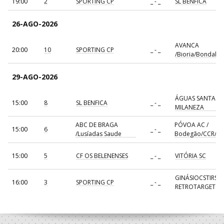
19:00
2
SPORTING CP
_ - _
SL BENFICA
26-AGO-2026
AVANCA
20:00
10
SPORTING CP
_ - _
/Bioria/Bondalti
29-AGO-2026
ÁGUAS SANTAS
15:00
8
SL BENFICA
_ - _
MILANEZA
ABC DE BRAGA
PÓVOA AC /
15:00
6
_ - _
/Lusíadas Saude
Bodegão/CCR/Pr
15:00
5
CF OS BELENENSES
_ - _
VITÓRIA SC
GINÁSIOCSTIRSO 
16:00
3
SPORTING CP
_ - _
RETROTARGET
17:00
137
CDE GIL EANES
_ - _
ALAVARIUM
AVANCA