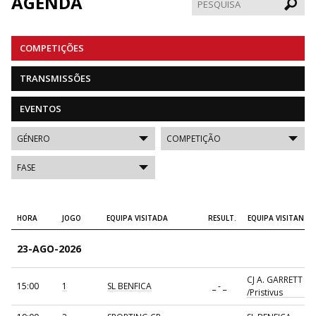
AGENDA
Pesqui
COMPETIÇÕES
TRANSMISSÕES
EVENTOS
HORA
JOGO
EQUIPA VISITADA
RESULT.
EQUIPA VISITANTE
23-AGO-2026
CJ A. GARRETT
15:00
1
SL BENFICA
_ - _
/Pristivus