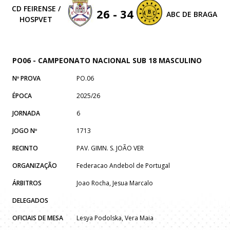
CD FEIRENSE /
26 - 34
ABC DE BRAGA
HOSPVET
PO06 - CAMPEONATO NACIONAL SUB 18 MASCULINO
Nº PROVA
PO.06
ÉPOCA
2025/26
JORNADA
6
JOGO Nº
1713
RECINTO
PAV. GIMN. S. JOÃO VER
ORGANIZAÇÃO
Federacao Andebol de Portugal
ÁRBITROS
Joao Rocha, Jesua Marcalo
DELEGADOS
OFICIAIS DE MESA
Lesya Podolska, Vera Maia