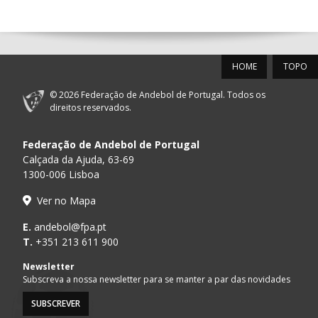
14:00
144
ALAVARIUM
_ - _
MADEIRA SAD
12-SET-2026
HOME
TOPO
15:00
18
SL BENFICA
_ - _
FC PORTO
© 2026 Federação de Andebol de Portugal. Todos os
AD ACADEMIA
direitos reservados.
15:00
147
MADEIRA SAD
_ - _
ANDEBOL SPS
Federação de Andebol de Portugal
PÓVOA AC /
15:00
20
CF OS BELENENSES
_ - _
Calçada da Ajuda, 63-69
Bodegão/CCR/Pr
1300-006 Lisboa
CJ A. GARRETT
16:00
146
_ - _
ALAVARIUM
Ver no Mapa
/Pristivus
MARÍTIMO MADEIRA
E.
andebol@fpa.pt
16:00
16
_ - _
VITÓRIA SC
ANDEBOL SAD
T.
+351 213 611 900
ABC DE BRAGA /OBO
Newsletter
17:00
149
_ - _
SL BENFICA
Bettermann
Subscreva a nossa newsletter para se manter a par das novidades
SUBSCREVER
17:15
145
JUVE LIS
_ - _
CD FEIRENSE /Mov