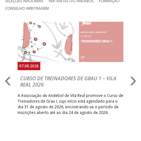
SELEÇÕES NACIONAIS
VERTENTES DO ANDEBOL
FORMAÇÃO
GINÁSIOCSTIRSO /
MARÍTIMO MADEI
CONSELHO ARBITRAGEM
15:00
9
_ - _
RETROTARGET
ANDEBOL SAD
ABC DE BRAGA
Anterior
Seguin
15:00
11
FC PORTO
_ - _
/Lusíadas Saude
ABC DE BRAGA 
17:00
142
CALE
_ - _
Bettermann
AD ACADEMIA
18:00
143
_ - _
CDE GIL EANES
ANDEBOL SPS
07.08.2026
07.
PÓVOA AC /
18:30
14
_ - _
SL BENFICA
CURSO DE TREINADORES DE GRAU 1 – VILA
M
Bodegão/CCR/Proteu
REAL 2026
N
S
ÁGUAS SANTAS
18:30
12
_ - _
CF OS BELENENSE
A Associação de Andebol de Vila Real promove o Curso de
MILANEZA
Treinadores de Grau I, cujo início está agendado para o
Gol
dia 31 de agosto de 2026, encontrando-se o período de
pont
CJ A. GARRETT
19:00
140
CD FEIRENSE /Movit
_ - _
inscrições aberto até ao dia 24 de agosto de 2026.
desv
/Pristivus
foco
6-SET-2026