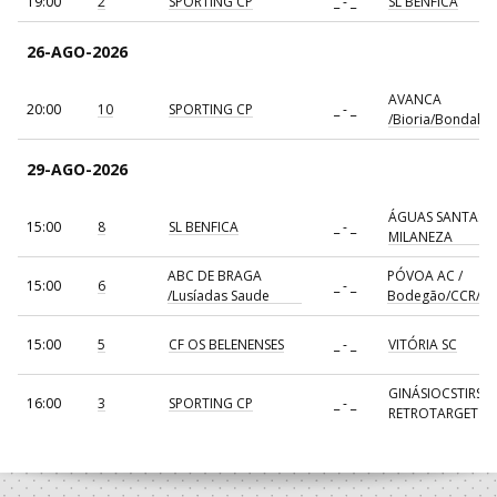
19:00
2
SPORTING CP
_ - _
SL BENFICA
26-AGO-2026
AVANCA
20:00
10
SPORTING CP
_ - _
/Bioria/Bondalti
29-AGO-2026
ÁGUAS SANTAS
15:00
8
SL BENFICA
_ - _
MILANEZA
ABC DE BRAGA
PÓVOA AC /
15:00
6
_ - _
/Lusíadas Saude
Bodegão/CCR/Pr
15:00
5
CF OS BELENENSES
_ - _
VITÓRIA SC
GINÁSIOCSTIRSO 
16:00
3
SPORTING CP
_ - _
RETROTARGET
17:00
137
CDE GIL EANES
_ - _
ALAVARIUM
AVANCA