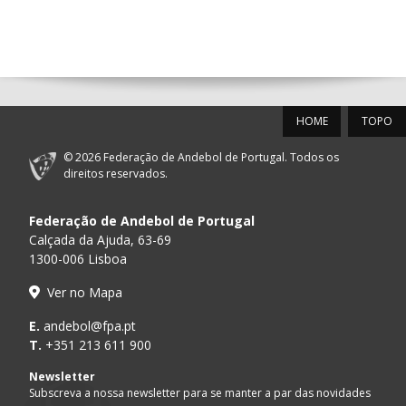
14:00
144
ALAVARIUM
_ - _
MADEIRA SAD
12-SET-2026
HOME
TOPO
15:00
18
SL BENFICA
_ - _
FC PORTO
© 2026 Federação de Andebol de Portugal. Todos os
PÓVOA AC /
15:00
20
CF OS BELENENSES
_ - _
direitos reservados.
Bodegão/CCR/Pr
Federação de Andebol de Portugal
AD ACADEMIA
15:00
147
MADEIRA SAD
_ - _
ANDEBOL SPS
Calçada da Ajuda, 63-69
1300-006 Lisboa
CJ A. GARRETT
16:00
146
_ - _
ALAVARIUM
Ver no Mapa
/Pristivus
ABC DE BRAGA /OBO
E.
andebol@fpa.pt
17:00
149
_ - _
SL BENFICA
Bettermann
T.
+351 213 611 900
MARÍTIMO MADEIRA
Newsletter
17:00
16
_ - _
VITÓRIA SC
ANDEBOL SAD
Subscreva a nossa newsletter para se manter a par das novidades