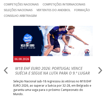
COMPETIÇÕES NACIONAIS
COMPETIÇÕES INTERNACIONAIS
15:00
141
SL BENFICA
_ - _
JUVE LIS
SELEÇÕES NACIONAIS
VERTENTES DO ANDEBOL
FORMAÇÃO
GINÁSIOCSTIRSO /
MARÍTIMO MADEI
CONSELHO ARBITRAGEM
15:00
9
_ - _
RETROTARGET
ANDEBOL SAD
Anterior
Seguin
15:00
13
VITÓRIA SC
_ - _
AD CARVALHOS
ABC DE BRAGA 
17:00
142
CALE
_ - _
Bettermann
AD ACADEMIA
18:00
143
_ - _
CDE GIL EANES
ANDEBOL SPS
06.08.2026
05.
PÓVOA AC /
18:30
14
_ - _
SL BENFICA
M18 EHF EURO 2026: PORTUGAL VENCE
R
Bodegão/CCR/Proteu
SUÉCIA E SEGUE NA LUTA PARA O 9.º LUGAR
R
ÁGUAS SANTAS
18:30
12
_ - _
CF OS BELENENSE
bre
Seleção Nacional sub-18 regressou às vitórias no M18 EHF
San
MILANEZA
EURO 2026, ao superar a Suécia por 32-28, em Belgrado e
Figu
garantiu uma vaga para o próximo Campeonato do
pro
CJ A. GARRETT
19:00
140
CD FEIRENSE /Movit
_ - _
Mundo.
tal
/Pristivus
6-SET-2026