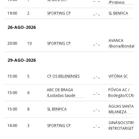
/Pristivus
19:00
2
SPORTING CP
_ - _
SL BENFICA
26-AGO-2026
AVANCA
20:00
10
SPORTING CP
_ - _
/Bioria/Bondalti
29-AGO-2026
15:00
5
CF OS BELENENSES
_ - _
VITÓRIA SC
ABC DE BRAGA
PÓVOA AC /
15:00
6
_ - _
/Lusíadas Saude
Bodegão/CCR/Pr
ÁGUAS SANTAS
15:00
8
SL BENFICA
_ - _
MILANEZA
GINÁSIOCSTIRSO 
16:00
3
SPORTING CP
_ - _
RETROTARGET