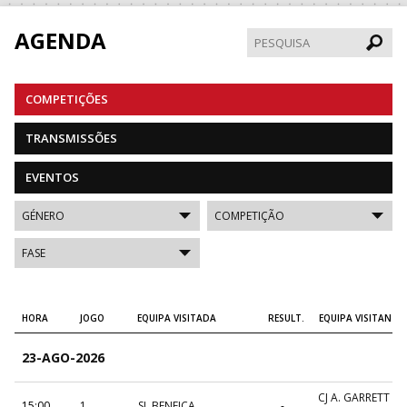
AGENDA
Pesqui
COMPETIÇÕES
TRANSMISSÕES
EVENTOS
HORA
JOGO
EQUIPA VISITADA
RESULT.
EQUIPA VISITANTE
23-AGO-2026
CJ A. GARRETT
15:00
1
SL BENFICA
_ - _