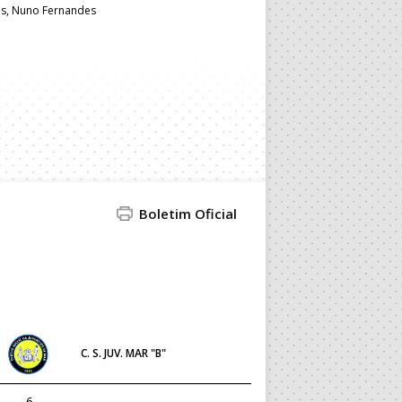
es, Nuno Fernandes
Boletim Oficial
C. S. JUV. MAR "B"
6