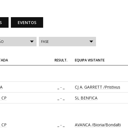
S
EVENTOS
ITADA
RESULT.
EQUIPA VISITANTE
CA
_ - _
CJ A. GARRETT /Pristivus
 CP
_ - _
SL BENFICA
 CP
_ - _
AVANCA /Bioria/Bondalti