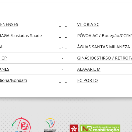
LENENSES
_ - _
VITÓRIA SC
AGA /Lusíadas Saude
_ - _
PÓVOA AC / Bodegão/CCR/P
CA
_ - _
ÁGUAS SANTAS MILANEZA
 CP
_ - _
GINÁSIOCSTIRSO / RETRO
EANES
_ - _
ALAVARIUM
oria/Bondalti
_ - _
FC PORTO
CA
_ - _
CD FEIRENSE /Movit
_ - _
CALE