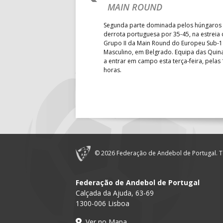
É E SEGUE NA LUTA
MAIN ROUND
18:30
12
ÁGUAS SA
R CLASSIFICAÇÃO
Segunda parte dominada pelos húngaros 
19:00
140
CD FEIREN
derrota portuguesa por 35-45, na estreia
Grupo II da Main Round do Europeu Sub-1
enceu a Guiné por 28-23, em
Masculino, em Belgrado. Equipa das Quina
6-SET-2026
rnada do Grupo II da
a entrar em campo esta terça-feira, pelas
 Mundial de sub-18 Feminino,
horas.
énia. Equipa das Quinas volta
14:00
144
ALAVARIU
sta quinta-feira.
12-SET-2026
15:00
147
MADEIRA 
© 2026 Federação de Andebol de Portugal. T
15:00
20
CF OS BE
15:00
18
SL BENFI
Federação de Andebol de Portugal
Calçada da Ajuda, 63-69
16:00
146
CJ A. GARR
1300-006 Lisboa
MARÍTIMO
17:00
16
Ver no Mapa