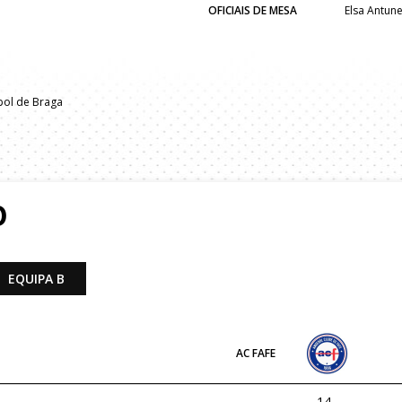
OFICIAIS DE MESA
Elsa Antun
bol de Braga
O
EQUIPA B
AC FAFE
14
-