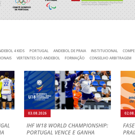
RAGA /OBO Bettermann
_ - _
AD ACADEMIA ANDEBOL S
SAD
_ - _
CJ A. GARRETT /Pristivus
_ - _
ABC DE BRAGA /Lusíadas S
NDEBOL 4 KIDS
PORTUGAL
ANDEBOL DE PRAIA
INSTITUCIONAL
COMPE
IONAIS
VERTENTES DO ANDEBOL
FORMAÇÃO
CONSELHO ARBITRAGEM
C
_ - _
AD CARVALHOS
CA
_ - _
JUVE LIS
MARÍTIMO MADEIRA ANDE
STIRSO / RETROTARGET
_ - _
SAD
_ - _
ABC DE BRAGA /OBO Bette
03.08.2026
02.08
MIA ANDEBOL SPS
_ - _
CDE GIL EANES
UGAL
IHF W18 WORLD CHAMPIONSHIP:
FASE
NA
PORTUGAL VENCE E GANHA
PRAI
/ Bodegão/CCR/Proteu
_ - _
SL BENFICA