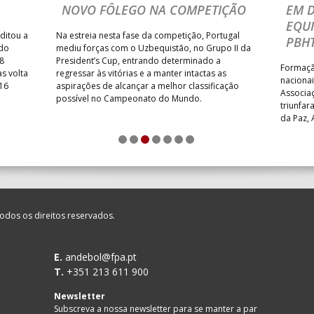
NOVO FÔLEGO NA COMPETIÇÃO
EM 
NTAS MILANEZA
_ - _
CF OS BELENENSES
EQU
ditou a
Na estreia nesta fase da competição, Portugal
PBHT
SE /Movit
_ - _
CJ A. GARRETT /Pristivus
 do
mediu forças com o Uzbequistão, no Grupo II da
8
President’s Cup, entrando determinado a
Formação
s volta
regressar às vitórias e a manter intactas as
nacionai
 16
aspirações de alcançar a melhor classificação
Associa
possível no Campeonato do Mundo.
triunfa
M
_ - _
MADEIRA SAD
da Paz, 
FC – AP 
1
2
3
4
5
6
7
particip
SAD
_ - _
AD ACADEMIA ANDEBOL S
odos os direitos reservados.
LENENSES
_ - _
PÓVOA AC / Bodegão/CCR/P
CA
_ - _
FC PORTO
E.
andebol@fpa.pt
T.
+351 213 611 900
ETT /Pristivus
_ - _
ALAVARIUM
Newsletter
 MADEIRA ANDEBOL
_ - _
VITÓRIA SC
Subscreva a nossa newsletter para se manter a par