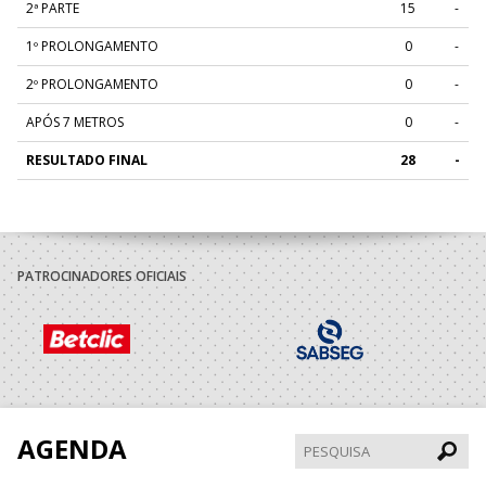
2ª PARTE
15
-
1º PROLONGAMENTO
0
-
2º PROLONGAMENTO
0
-
APÓS 7 METROS
0
-
RESULTADO FINAL
28
-
PATROCINADORES OFICIAIS
AGENDA
Pesqui