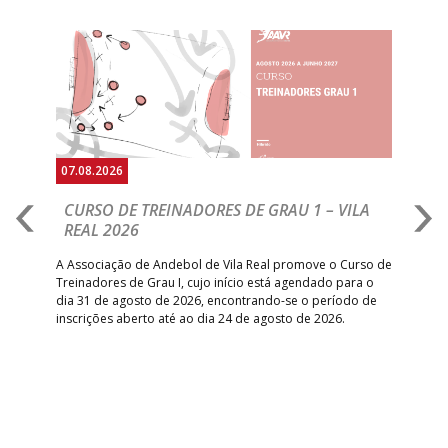
RETROTARGET
ANDEBOL SAD
ABC DE BRAGA
Anterior
Seguin
15:00
11
FC PORTO
_ - _
/Lusíadas Saude
ABC DE BRAGA 
17:00
142
CALE
_ - _
Bettermann
AD ACADEMIA
18:00
143
_ - _
CDE GIL EANES
ANDEBOL SPS
07.08.2026
07.
PÓVOA AC /
18:30
14
_ - _
SL BENFICA
CURSO DE TREINADORES DE GRAU 1 – VILA
M
Bodegão/CCR/Proteu
REAL 2026
N
S
ÁGUAS SANTAS
18:30
12
_ - _
CF OS BELENENSE
A Associação de Andebol de Vila Real promove o Curso de
MILANEZA
Treinadores de Grau I, cujo início está agendado para o
Gol
dia 31 de agosto de 2026, encontrando-se o período de
pont
CJ A. GARRETT
19:00
140
CD FEIRENSE /Movit
_ - _
inscrições aberto até ao dia 24 de agosto de 2026.
desv
/Pristivus
foco
6-SET-2026
14:00
144
ALAVARIUM
_ - _
MADEIRA SAD