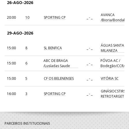
26-AGO-2026
AVANCA
20:00
10
SPORTING CP
_ - _
/Bioria/Bondalti
29-AGO-2026
ÁGUAS SANTAS
15:00
8
SL BENFICA
_ - _
MILANEZA
ABC DE BRAGA
PÓVOA AC /
15:00
6
_ - _
/Lusíadas Saude
Bodegão/CCR/Pr
15:00
5
CF OS BELENENSES
_ - _
VITÓRIA SC
GINÁSIOCSTIRSO 
16:00
3
SPORTING CP
_ - _
RETROTARGET
17:00
137
CDE GIL EANES
_ - _
ALAVARIUM
AVANCA
18:00
7
_ - _
FC PORTO
/Bioria/Bondalti
PARCEIROS INSTITUCIONAIS