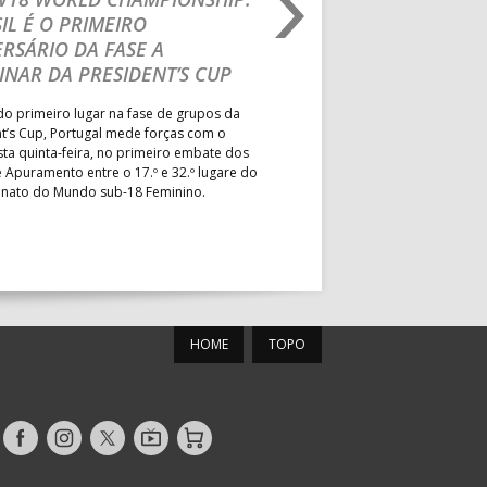
IL É O PRIMEIRO
JOÃO VAREJÃO PREL
MUN. PÓVOA VARZIM
RSÁRIO DA FASE A
CURSO INTERNACIO
PAV. ÁGUAS SANTAS
INAR DA PRESIDENT’S CUP
TREINADORES NA R
PAV. GIMN. S. JOÃO VER
o primeiro lugar na fase de grupos da
Treinador português João Var
t’s Cup, Portugal mede forças com o
integrado na EHF Experts List, 
esta quinta-feira, no primeiro embate dos
preletores convidados pela 
 Apuramento entre o 17.º e 32.º lugare do
de Andebol, em Pitești, iniciat
ato do Mundo sub-18 Feminino.
de 400 treinadores.
MUN. MARIANA LOPES
PAV. LUZ 2
HOME
TOPO
ESC. BARTOLOMEU
PS
PERESTRELO
roteu
PAV. ACÁCIO ROSA
Siga-
Siga-
Siga-
AndebolTV
Loja
nos
nos
nos
MUN. FERNANDO GOMES
no
no
no