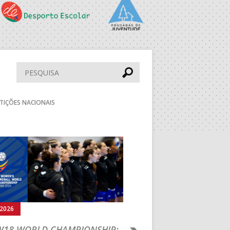
PS
PAV. F. SÁ LEITE
ESC. BARTOLOMEU
PERESTRELO
Pesquisar
DESP. UNIDADE
TIÇÕES NACIONAIS
VIMARANENSE
PAV. LUZ 2
Seguinte
BOL
MUN. STº TIRSO
aude
DRAGÃO ARENA
rmann
MUN. LEÇA PALMEIRA
.2026
05.08.2026
MUN. S. PEDRO SUL
 W18 WORLD CHAMPIONSHIP:
IHF W18 WORLD CH