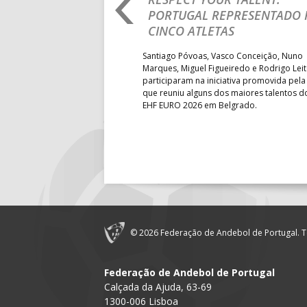
IA E SEGUE NA LUTA
PORTUGAL REPRESENTADO 
18:30
14
PÓVOA AC 
LUGAR
CINCO ATLETAS
18:30
12
ÁGUAS SA
b-18 regressou às vitórias no
Santiago Póvoas, Vasco Conceição, Nuno
19:00
140
CD FEIREN
 ao superar a Suécia por 32-
Marques, Miguel Figueiredo e Rodrigo Lei
garantiu uma vaga para o
participaram na iniciativa promovida pela
to do Mundo.
que reuniu alguns dos maiores talentos 
6-SET-2026
EHF EURO 2026 em Belgrado.
14:00
144
ALAVARIU
12-SET-2026
15:00
18
SL BENFI
15:00
147
MADEIRA 
© 2026 Federação de Andebol de Portugal. T
15:00
20
CF OS BE
Federação de Andebol de Portugal
Calçada da Ajuda, 63-69
16:00
146
CJ A. GARR
1300-006 Lisboa