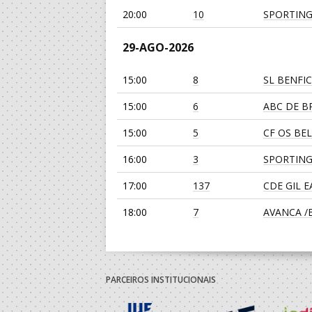
20:00
10
SPORTING
29-AGO-2026
15:00
8
SL BENFI
15:00
6
ABC DE BR
15:00
5
CF OS BE
16:00
3
SPORTING
17:00
137
CDE GIL 
18:00
7
AVANCA /Bi
19:00
135
SL BENFI
19:00
139
JUVE LIS
PARCEIROS INSTITUCIONAIS