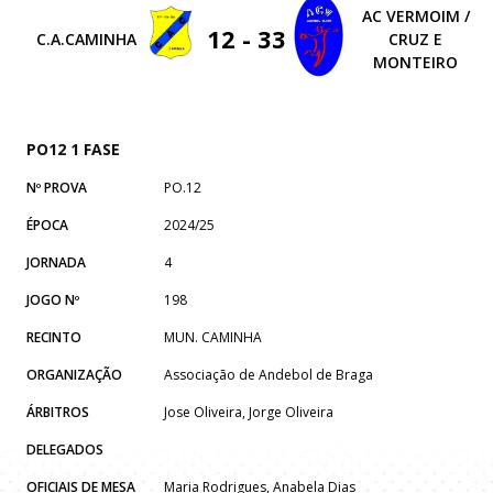
AC VERMOIM /
12 - 33
C.A.CAMINHA
CRUZ E
MONTEIRO
PO12 1 FASE
Nº PROVA
PO.12
ÉPOCA
2024/25
JORNADA
4
JOGO Nº
198
RECINTO
MUN. CAMINHA
ORGANIZAÇÃO
Associação de Andebol de Braga
ÁRBITROS
Jose Oliveira, Jorge Oliveira
DELEGADOS
OFICIAIS DE MESA
Maria Rodrigues, Anabela Dias