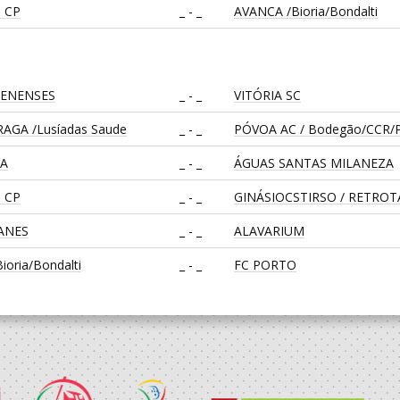
 CP
_ - _
AVANCA /Bioria/Bondalti
LENENSES
_ - _
VITÓRIA SC
AGA /Lusíadas Saude
_ - _
PÓVOA AC / Bodegão/CCR/P
CA
_ - _
ÁGUAS SANTAS MILANEZA
 CP
_ - _
GINÁSIOCSTIRSO / RETRO
EANES
_ - _
ALAVARIUM
oria/Bondalti
_ - _
FC PORTO
_ - _
CALE
CA
_ - _
CD FEIRENSE /Movit