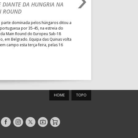
 DIANTE DA HUNGRIA NA
PORTUGAL VENCE E
MUN. PÓVOA VARZIM
N ROUND
NOVO FÔLEGO NA 
PAV. ÁGUAS SANTAS
 parte dominada pelos húngaros ditou a
Na estreia nesta fase da compe
PAV. GIMN. S. JOÃO VER
portuguesa por 35-45, na estreia do
mediu forças com o Uzbequistã
I da Main Round do Europeu Sub-18
President’s Cup, entrando det
o, em Belgrado. Equipa das Quinas volta
regressar às vitórias e a mante
 em campo esta terça-feira, pelas 16
aspirações de alcançar a melho
possível no Campeonato do M
MUN. MARIANA LOPES
PAV. LUZ 2
HOME
TOPO
roteu
PAV. ACÁCIO ROSA
ESC. BARTOLOMEU
PS
PERESTRELO
Siga-
Siga-
Siga-
AndebolTV
Loja
nos
nos
nos
MUN. FERNANDO GOMES
no
no
no