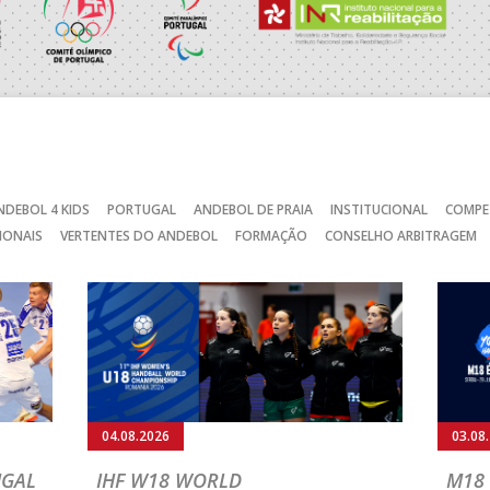
RAGA /OBO Bettermann
_ - _
AD ACADEMIA ANDEBOL S
SAD
_ - _
CJ A. GARRETT /Pristivus
_ - _
ABC DE BRAGA /Lusíadas S
NDEBOL 4 KIDS
PORTUGAL
ANDEBOL DE PRAIA
INSTITUCIONAL
COMPE
IONAIS
VERTENTES DO ANDEBOL
FORMAÇÃO
CONSELHO ARBITRAGEM
CA
_ - _
JUVE LIS
MARÍTIMO MADEIRA ANDE
STIRSO / RETROTARGET
_ - _
SAD
C
_ - _
AD CARVALHOS
_ - _
ABC DE BRAGA /OBO Bette
04.08.2026
03.08
MIA ANDEBOL SPS
_ - _
CDE GIL EANES
UGAL
IHF W18 WORLD
M18 