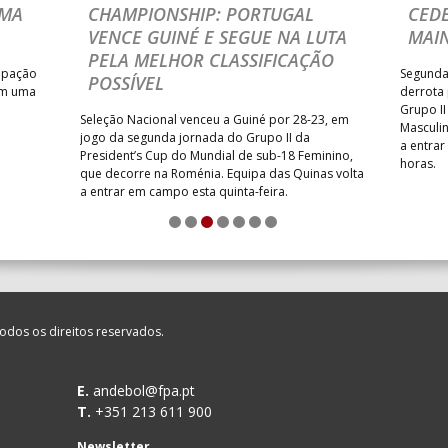
UMA
CHAMPIONSHIP: PORTUGAL
CEDE
/ Bodegão/CCR/Proteu
_ - _
SL BENFICA
VENCE GUINÉ E SEGUE NA LUTA
MAI
NTAS MILANEZA
_ - _
CF OS BELENENSES
PELA MELHOR CLASSIFICAÇÃO
cipação
Segunda
POSSÍVEL
SE /Movit
_ - _
CJ A. GARRETT /Pristivus
om uma
derrota 
Grupo I
Seleção Nacional venceu a Guiné por 28-23, em
Masculin
jogo da segunda jornada do Grupo II da
a entrar
President’s Cup do Mundial de sub-18 Feminino,
horas.
que decorre na Roménia. Equipa das Quinas volta
M
_ - _
MADEIRA SAD
a entrar em campo esta quinta-feira.
1
2
3
4
5
6
7
CA
_ - _
FC PORTO
LENENSES
_ - _
PÓVOA AC / Bodegão/CCR/P
odos os direitos reservados.
SAD
_ - _
AD ACADEMIA ANDEBOL S
E.
andebol@fpa.pt
T.
+351 213 611 900
ETT /Pristivus
_ - _
ALAVARIUM
Newsletter