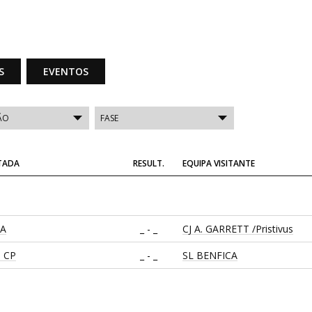
S
EVENTOS
ITADA
RESULT.
EQUIPA VISITANTE
CA
_ - _
CJ A. GARRETT /Pristivus
 CP
_ - _
SL BENFICA