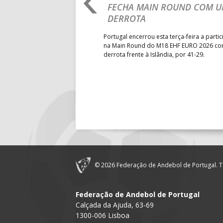
ÃO PRELETOR EM
FECHA MAIN ROUND COM 
18:30
14
PÓVOA AC 
RNACIONAL DE
DERROTA
18:30
12
ÁGUAS SA
S NA ROMÉNIA
Portugal encerrou esta terça-feira a parti
19:00
140
CD FEIREN
na Main Round do M18 EHF EURO 2026 c
s João Varejão, recentemente
derrota frente à Islândia, por 41-29.
perts List, foi um dos
ados pela Federação Romena
6-SET-2026
ti, iniciativa que reuniu mais
14:00
144
ALAVARIU
12-SET-2026
15:00
18
SL BENFI
15:00
20
CF OS BE
© 2026 Federação de Andebol de Portugal. T
15:00
147
MADEIRA 
Federação de Andebol de Portugal
Calçada da Ajuda, 63-69
16:00
146
CJ A. GARR
1300-006 Lisboa