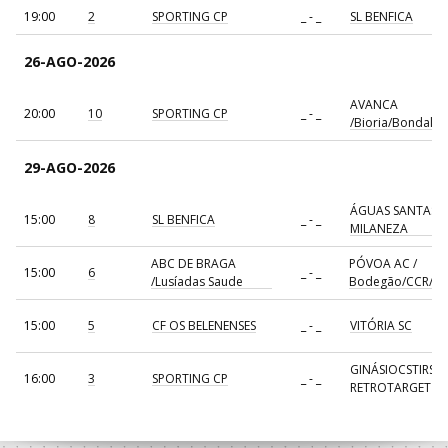
19:00
2
SPORTING CP
_ - _
SL BENFICA
26-AGO-2026
AVANCA
20:00
10
SPORTING CP
_ - _
/Bioria/Bondalti
29-AGO-2026
ÁGUAS SANTAS
15:00
8
SL BENFICA
_ - _
MILANEZA
ABC DE BRAGA
PÓVOA AC /
15:00
6
_ - _
/Lusíadas Saude
Bodegão/CCR/Pr
15:00
5
CF OS BELENENSES
_ - _
VITÓRIA SC
GINÁSIOCSTIRSO 
16:00
3
SPORTING CP
_ - _
RETROTARGET
17:00
137
CDE GIL EANES
_ - _
ALAVARIUM