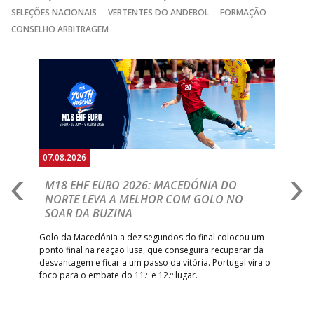
15:00
141
SL BENFICA
_ - _
JUVE LIS
SELEÇÕES NACIONAIS
VERTENTES DO ANDEBOL
FORMAÇÃO
GINÁSIOCSTIRSO /
MARÍTIMO MADEI
CONSELHO ARBITRAGEM
15:00
9
_ - _
RETROTARGET
ANDEBOL SAD
ABC DE BRAGA
Anterior
Seguin
15:00
11
FC PORTO
_ - _
/Lusíadas Saude
ABC DE BRAGA 
17:00
142
CALE
_ - _
Bettermann
AD ACADEMIA
18:00
143
_ - _
CDE GIL EANES
ANDEBOL SPS
07.08.2026
06.
PÓVOA AC /
18:30
14
_ - _
SL BENFICA
A
M18 EHF EURO 2026: MACEDÓNIA DO
D
Bodegão/CCR/Proteu
NORTE LEVA A MELHOR COM GOLO NO
Com
SOAR DA BUZINA
ÁGUAS SANTAS
18:30
12
_ - _
CF OS BELENENSE
épo
o de
MILANEZA
arra
 o
Golo da Macedónia a dez segundos do final colocou um
de
ponto final na reação lusa, que conseguira recuperar da
CJ A. GARRETT
19:00
140
CD FEIRENSE /Movit
_ - _
desvantagem e ficar a um passo da vitória. Portugal vira o
/Pristivus
foco para o embate do 11.º e 12.º lugar.
6-SET-2026