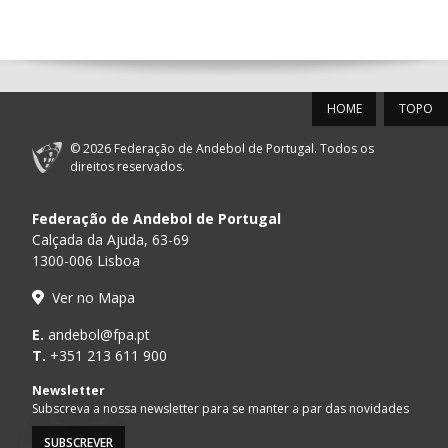
14:00
144
ALAVARIUM
_ - _
MADEIRA SAD
12-SET-2026
HOME
TOPO
15:00
18
SL BENFICA
_ - _
FC PORTO
© 2026 Federação de Andebol de Portugal. Todos os
AD ACADEMIA
direitos reservados.
15:00
147
MADEIRA SAD
_ - _
ANDEBOL SPS
Federação de Andebol de Portugal
PÓVOA AC /
15:00
20
CF OS BELENENSES
_ - _
Calçada da Ajuda, 63-69
Bodegão/CCR/Pr
1300-006 Lisboa
CJ A. GARRETT
16:00
146
_ - _
ALAVARIUM
Ver no Mapa
/Pristivus
MARÍTIMO MADEIRA
E.
andebol@fpa.pt
16:00
16
_ - _
VITÓRIA SC
ANDEBOL SAD
T.
+351 213 611 900
ABC DE BRAGA /OBO
Newsletter
17:00
149
_ - _
SL BENFICA
Bettermann
Subscreva a nossa newsletter para se manter a par das novidades
SUBSCREVER