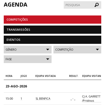
AGENDA
Pesqui
COMPETIÇÕES
TRANSMISSÕES
EVENTOS
HORA
JOGO
EQUIPA VISITADA
RESULT.
EQUIPA VISITANTE
23-AGO-2026
CJ A. GARRETT
15:00
1
SL BENFICA
_ - _
/Pristivus