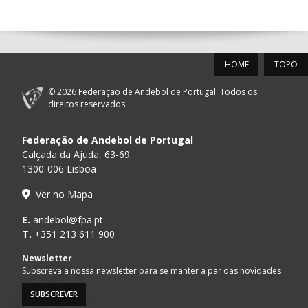
14:00
144
ALAVARIUM
_ - _
MADEIRA SAD
12-SET-2026
HOME
TOPO
15:00
18
SL BENFICA
_ - _
FC PORTO
© 2026 Federação de Andebol de Portugal. Todos os
AD ACADEMIA
direitos reservados.
15:00
147
MADEIRA SAD
_ - _
ANDEBOL SPS
Federação de Andebol de Portugal
PÓVOA AC /
15:00
20
CF OS BELENENSES
_ - _
Calçada da Ajuda, 63-69
Bodegão/CCR/Pr
1300-006 Lisboa
CJ A. GARRETT
16:00
146
_ - _
ALAVARIUM
Ver no Mapa
/Pristivus
MARÍTIMO MADEIRA
E.
andebol@fpa.pt
16:00
16
_ - _
VITÓRIA SC
ANDEBOL SAD
T.
+351 213 611 900
ABC DE BRAGA /OBO
Newsletter
17:00
149
_ - _
SL BENFICA
Bettermann
Subscreva a nossa newsletter para se manter a par das novidades
SUBSCREVER
17:15
145
JUVE LIS
_ - _
CD FEIRENSE /Mov