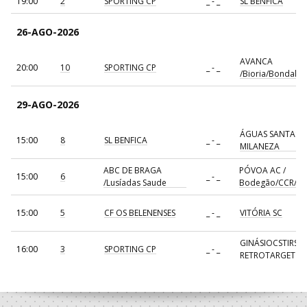
19:00
2
SPORTING CP
_ - _
SL BENFICA
26-AGO-2026
AVANCA
20:00
10
SPORTING CP
_ - _
/Bioria/Bondalti
29-AGO-2026
ÁGUAS SANTAS
15:00
8
SL BENFICA
_ - _
MILANEZA
ABC DE BRAGA
PÓVOA AC /
15:00
6
_ - _
/Lusíadas Saude
Bodegão/CCR/Pr
15:00
5
CF OS BELENENSES
_ - _
VITÓRIA SC
GINÁSIOCSTIRSO 
16:00
3
SPORTING CP
_ - _
RETROTARGET
17:00
137
CDE GIL EANES
_ - _
ALAVARIUM
AVANCA