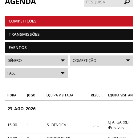
AGENDA
Pesqui
COMPETIÇÕES
TRANSMISSÕES
EVENTOS
HORA
JOGO
EQUIPA VISITADA
RESULT.
EQUIPA VISITANTE
23-AGO-2026
CJ A. GARRETT
15:00
1
SL BENFICA
_ - _
/Pristivus