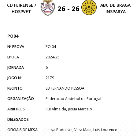
CD FEIRENSE /
ABC DE BRAGA
26 - 26
HOSPVET
INSPARYA
PO04
Nº PROVA
PO.04
ÉPOCA
2024/25
JORNADA
6
JOGO Nº
2179
RECINTO
EB FERNANDO PESSOA
ORGANIZAÇÃO
Federacao Andebol de Portugal
ÁRBITROS
Rui Almeida, Jesua Marcalo
DELEGADOS
OFICIAIS DE MESA
Lesya Podolska, Vera Maia, Luis Lourenco