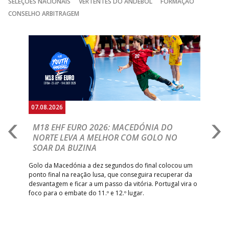
SELEÇÕES NACIONAIS
VERTENTES DO ANDEBOL
FORMAÇÃO
GINÁSIOCSTIRSO /
MARÍTIMO MADEI
CONSELHO ARBITRAGEM
15:00
9
_ - _
RETROTARGET
ANDEBOL SAD
ABC DE BRAGA
Anterior
Seguin
15:00
11
FC PORTO
_ - _
/Lusíadas Saude
ABC DE BRAGA 
17:00
142
CALE
_ - _
Bettermann
AD ACADEMIA
18:00
143
_ - _
CDE GIL EANES
ANDEBOL SPS
07.08.2026
06.
PÓVOA AC /
18:30
14
_ - _
SL BENFICA
A
M18 EHF EURO 2026: MACEDÓNIA DO
D
Bodegão/CCR/Proteu
NORTE LEVA A MELHOR COM GOLO NO
Com
SOAR DA BUZINA
ÁGUAS SANTAS
18:30
12
_ - _
CF OS BELENENSE
épo
o de
MILANEZA
arra
 o
Golo da Macedónia a dez segundos do final colocou um
de
ponto final na reação lusa, que conseguira recuperar da
CJ A. GARRETT
19:00
140
CD FEIRENSE /Movit
_ - _
desvantagem e ficar a um passo da vitória. Portugal vira o
/Pristivus
foco para o embate do 11.º e 12.º lugar.
6-SET-2026