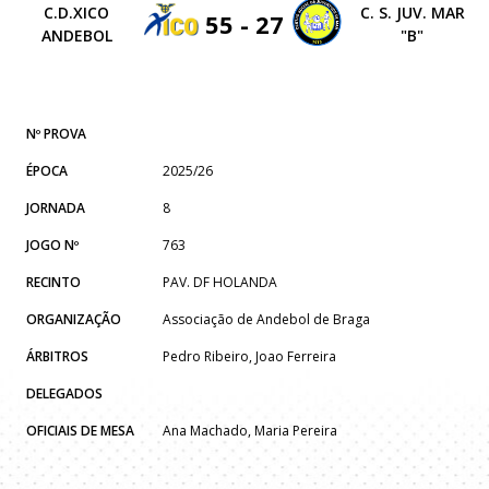
C.D.XICO
C. S. JUV. MAR
55 - 27
ANDEBOL
"B"
Nº PROVA
ÉPOCA
2025/26
JORNADA
8
JOGO Nº
763
RECINTO
PAV. DF HOLANDA
ORGANIZAÇÃO
Associação de Andebol de Braga
ÁRBITROS
Pedro Ribeiro, Joao Ferreira
DELEGADOS
OFICIAIS DE MESA
Ana Machado, Maria Pereira