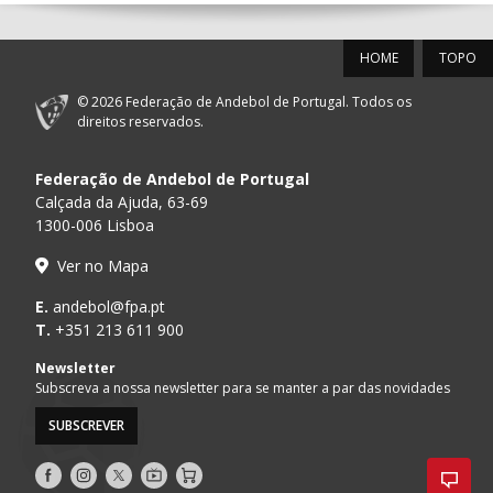
12-SET-2026
HOME
TOPO
15:00
18
SL BENFICA
_ - _
FC PORTO
© 2026 Federação de Andebol de Portugal. Todos os
PÓVOA AC /
15:00
20
CF OS BELENENSES
_ - _
direitos reservados.
Bodegão/CCR/Pr
Federação de Andebol de Portugal
AD ACADEMIA
15:00
147
MADEIRA SAD
_ - _
ANDEBOL SPS
Calçada da Ajuda, 63-69
1300-006 Lisboa
CJ A. GARRETT
16:00
146
_ - _
ALAVARIUM
Ver no Mapa
/Pristivus
ABC DE BRAGA /OBO
E.
andebol@fpa.pt
17:00
149
_ - _
SL BENFICA
Bettermann
T.
+351 213 611 900
MARÍTIMO MADEIRA
Newsletter
17:00
16
_ - _
VITÓRIA SC
ANDEBOL SAD
Subscreva a nossa newsletter para se manter a par das novidades
SUBSCREVER
17:15
145
JUVE LIS
_ - _
CD FEIRENSE /Mov
Siga-
Siga-
Siga-
AndebolTV
Loja