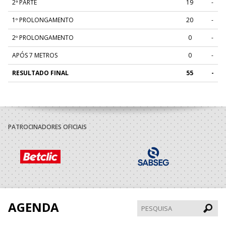
2ª PARTE
19
-
1º PROLONGAMENTO
20
-
2º PROLONGAMENTO
0
-
APÓS 7 METROS
0
-
RESULTADO FINAL
55
-
PATROCINADORES OFICIAIS
AGENDA
Pesqui