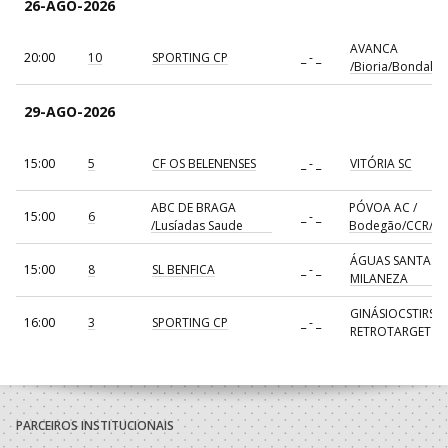
26-AGO-2026
AVANCA
20:00
10
SPORTING CP
_ - _
/Bioria/Bondalti
29-AGO-2026
15:00
5
CF OS BELENENSES
_ - _
VITÓRIA SC
ABC DE BRAGA
PÓVOA AC /
15:00
6
_ - _
/Lusíadas Saude
Bodegão/CCR/Pr
ÁGUAS SANTAS
15:00
8
SL BENFICA
_ - _
MILANEZA
GINÁSIOCSTIRSO 
16:00
3
SPORTING CP
_ - _
RETROTARGET
17:00
137
CDE GIL EANES
_ - _
ALAVARIUM
AVANCA
18:00
7
_ - _
FC PORTO
/Bioria/Bondalti
PARCEIROS INSTITUCIONAIS