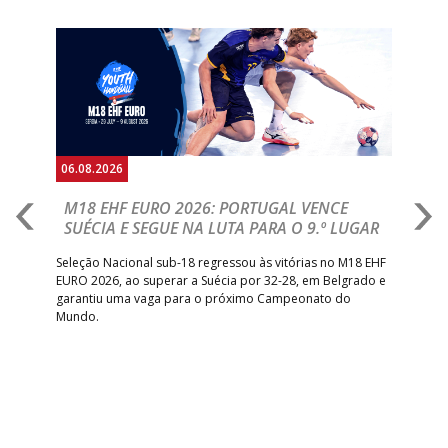
RETROTARGET
ANDEBOL SAD
Anterior
Seguin
15:00
13
VITÓRIA SC
_ - _
AD CARVALHOS
ABC DE BRAGA 
17:00
142
CALE
_ - _
Bettermann
AD ACADEMIA
18:00
143
_ - _
CDE GIL EANES
ANDEBOL SPS
06.08.2026
05.
PÓVOA AC /
18:30
14
_ - _
SL BENFICA
M18 EHF EURO 2026: PORTUGAL VENCE
R
Bodegão/CCR/Proteu
SUÉCIA E SEGUE NA LUTA PARA O 9.º LUGAR
R
ÁGUAS SANTAS
18:30
12
_ - _
CF OS BELENENSE
bre
Seleção Nacional sub-18 regressou às vitórias no M18 EHF
San
MILANEZA
EURO 2026, ao superar a Suécia por 32-28, em Belgrado e
Figu
garantiu uma vaga para o próximo Campeonato do
pro
CJ A. GARRETT
19:00
140
CD FEIRENSE /Movit
_ - _
Mundo.
tal
/Pristivus
6-SET-2026
14:00
144
ALAVARIUM
_ - _
MADEIRA SAD