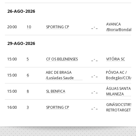
26-AGO-2026
AVANCA
20:00
10
SPORTING CP
_ - _
/Bioria/Bondalti
29-AGO-2026
15:00
5
CF OS BELENENSES
_ - _
VITÓRIA SC
ABC DE BRAGA
PÓVOA AC /
15:00
6
_ - _
/Lusíadas Saude
Bodegão/CCR/Pr
ÁGUAS SANTAS
15:00
8
SL BENFICA
_ - _
MILANEZA
GINÁSIOCSTIRSO 
16:00
3
SPORTING CP
_ - _
RETROTARGET
17:00
137
CDE GIL EANES
_ - _
ALAVARIUM
AVANCA
18:00
7
_ - _
FC PORTO