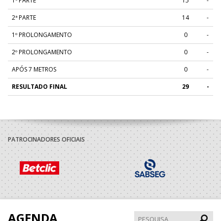
1ª PARTE
15
-
2ª PARTE
14
-
1º PROLONGAMENTO
0
-
2º PROLONGAMENTO
0
-
APÓS 7 METROS
0
-
RESULTADO FINAL
29
-
PATROCINADORES OFICIAIS
AGENDA
Pesqui