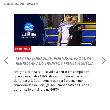
CONSELHO ARBITRAGEM
15:00
141
SL BENFICA
_ - _
JUVE LIS
GINÁSIOCSTIRSO /
MARÍTIMO MADEI
Anterior
Seguin
15:00
9
_ - _
RETROTARGET
ANDEBOL SAD
ABC DE BRAGA 
17:00
142
CALE
_ - _
Bettermann
AD ACADEMIA
18:00
143
_ - _
CDE GIL EANES
ANDEBOL SPS
05.08.2026
05.
PÓVOA AC /
18:30
14
_ - _
SL BENFICA
M18 EHF EURO 2026: PORTUGAL PROCURA
I
Bodegão/CCR/Proteu
REGRESSAR AOS TRIUNFOS FRENTE À SUÉCIA
O
E
ÁGUAS SANTAS
18:30
12
_ - _
CF OS BELENENSE
uel
Seleção Nacional sub-18 volta a entrar em campo esta
MILANEZA
quinta-feira, pelas 11h00 (hora portuguesa), para
Depo
defrontar a Suécia, naquele que será o penúltimo
Cup,
CJ A. GARRETT
19:00
140
CD FEIRENSE /Movit
_ - _
compromisso de Portugal no Campeonato da Europa –
no 
/Pristivus
transmissão em direto na EHFTV.
e 3
6-SET-2026
14:00
144
ALAVARIUM
_ - _
MADEIRA SAD