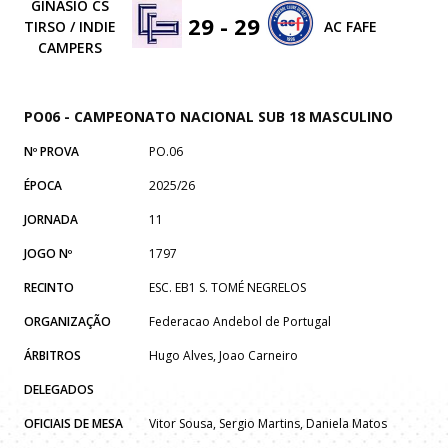
GINÁSIO CS
29 - 29
TIRSO / INDIE
AC FAFE
CAMPERS
PO06 - CAMPEONATO NACIONAL SUB 18 MASCULINO
Nº PROVA
PO.06
ÉPOCA
2025/26
JORNADA
11
JOGO Nº
1797
RECINTO
ESC. EB1 S. TOMÉ NEGRELOS
ORGANIZAÇÃO
Federacao Andebol de Portugal
ÁRBITROS
Hugo Alves, Joao Carneiro
DELEGADOS
OFICIAIS DE MESA
Vitor Sousa, Sergio Martins, Daniela Matos