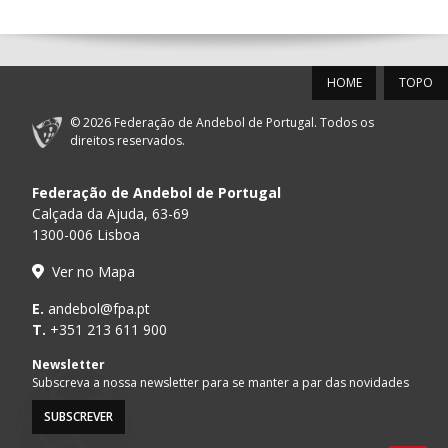
12-SET-2026
HOME
TOPO
15:00
18
SL BENFICA
_ - _
FC PORTO
© 2026 Federação de Andebol de Portugal. Todos os
AD ACADEMIA
direitos reservados.
15:00
147
MADEIRA SAD
_ - _
ANDEBOL SPS
Federação de Andebol de Portugal
PÓVOA AC /
15:00
20
CF OS BELENENSES
_ - _
Calçada da Ajuda, 63-69
Bodegão/CCR/Pr
1300-006 Lisboa
CJ A. GARRETT
16:00
146
_ - _
ALAVARIUM
Ver no Mapa
/Pristivus
ABC DE BRAGA /OBO
E.
andebol@fpa.pt
17:00
149
_ - _
SL BENFICA
Bettermann
T.
+351 213 611 900
MARÍTIMO MADEIRA
Newsletter
17:00
16
_ - _
VITÓRIA SC
ANDEBOL SAD
Subscreva a nossa newsletter para se manter a par das novidades
SUBSCREVER
17:15
145
JUVE LIS
_ - _
CD FEIRENSE /Mov