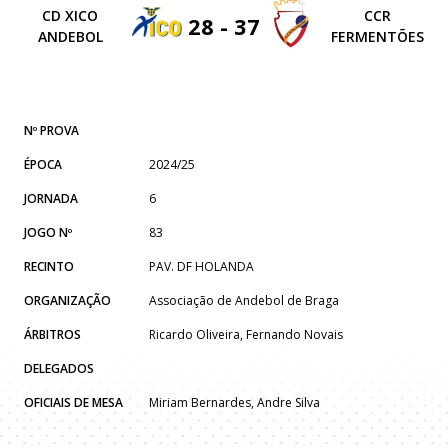
CD XICO
CCR
28 - 37
ANDEBOL
FERMENTÕES
Nº PROVA
ÉPOCA
2024/25
JORNADA
6
JOGO Nº
83
RECINTO
PAV. DF HOLANDA
ORGANIZAÇÃO
Associação de Andebol de Braga
ÁRBITROS
Ricardo Oliveira, Fernando Novais
DELEGADOS
OFICIAIS DE MESA
Miriam Bernardes, Andre Silva