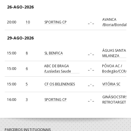
26-AGO-2026
AVANCA
20:00
10
SPORTING CP
_ - _
/Bioria/Bondalti
29-AGO-2026
ÁGUAS SANTAS
15:00
8
SL BENFICA
_ - _
MILANEZA
ABC DE BRAGA
PÓVOA AC /
15:00
6
_ - _
/Lusíadas Saude
Bodegão/CCR/Pr
15:00
5
CF OS BELENENSES
_ - _
VITÓRIA SC
GINÁSIOCSTIRSO 
16:00
3
SPORTING CP
_ - _
RETROTARGET
17:00
137
CDE GIL EANES
_ - _
ALAVARIUM
AVANCA
18:00
7
_ - _
FC PORTO
/Bioria/Bondalti
PARCEIROS INSTITUCIONAIS