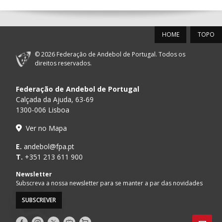
12-SET-2026
HOME
TOPO
15:00
18
SL BENFICA
_ - _
FC PORTO
© 2026 Federação de Andebol de Portugal. Todos os
AD ACADEMIA
direitos reservados.
15:00
147
MADEIRA SAD
_ - _
ANDEBOL SPS
Federação de Andebol de Portugal
PÓVOA AC /
15:00
20
CF OS BELENENSES
_ - _
Calçada da Ajuda, 63-69
Bodegão/CCR/Pr
1300-006 Lisboa
CJ A. GARRETT
16:00
146
_ - _
ALAVARIUM
Ver no Mapa
/Pristivus
MARÍTIMO MADEIRA
E.
andebol@fpa.pt
16:00
16
_ - _
VITÓRIA SC
ANDEBOL SAD
T.
+351 213 611 900
ABC DE BRAGA /OBO
Newsletter
17:00
149
_ - _
SL BENFICA
Bettermann
Subscreva a nossa newsletter para se manter a par das novidades
SUBSCREVER
17:15
145
JUVE LIS
_ - _
CD FEIRENSE /Mov
Siga-
Siga-
Siga-
AndebolTV
Loja