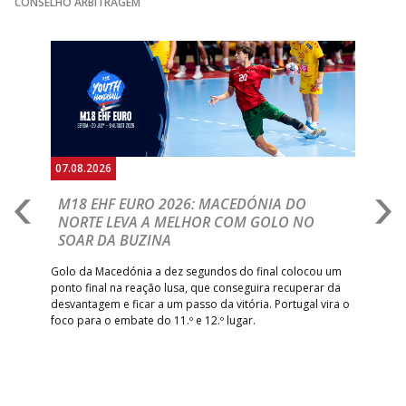
GINÁSIOCSTIRSO /
MARÍTIMO MADEI
CONSELHO ARBITRAGEM
15:00
9
_ - _
RETROTARGET
ANDEBOL SAD
ABC DE BRAGA
Anterior
Seguin
15:00
11
FC PORTO
_ - _
/Lusíadas Saude
ABC DE BRAGA 
17:00
142
CALE
_ - _
Bettermann
AD ACADEMIA
18:00
143
_ - _
CDE GIL EANES
ANDEBOL SPS
07.08.2026
06.
PÓVOA AC /
18:30
14
_ - _
SL BENFICA
A
M18 EHF EURO 2026: MACEDÓNIA DO
D
Bodegão/CCR/Proteu
NORTE LEVA A MELHOR COM GOLO NO
Com
SOAR DA BUZINA
ÁGUAS SANTAS
18:30
12
_ - _
CF OS BELENENSE
épo
o de
MILANEZA
arra
 o
Golo da Macedónia a dez segundos do final colocou um
de
ponto final na reação lusa, que conseguira recuperar da
CJ A. GARRETT
19:00
140
CD FEIRENSE /Movit
_ - _
desvantagem e ficar a um passo da vitória. Portugal vira o
/Pristivus
foco para o embate do 11.º e 12.º lugar.
6-SET-2026
14:00
144
ALAVARIUM
_ - _
MADEIRA SAD