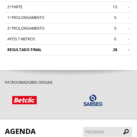
2ª PARTE
13
-
1º PROLONGAMENTO
0
-
2º PROLONGAMENTO
0
-
APÓS 7 METROS
0
-
RESULTADO FINAL
28
-
PATROCINADORES OFICIAIS
AGENDA
Pesqui