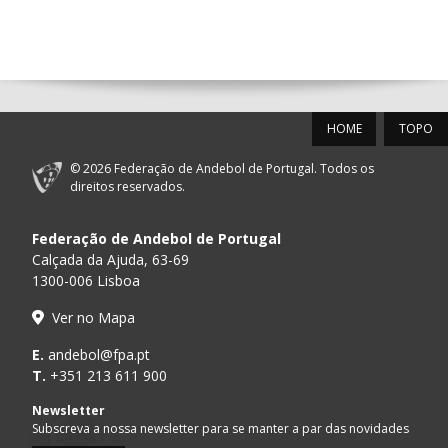
14:00
144
ALAVARIUM
_ - _
MADEIRA SAD
12-SET-2026
HOME
TOPO
15:00
18
SL BENFICA
_ - _
FC PORTO
© 2026 Federação de Andebol de Portugal. Todos os
PÓVOA AC /
15:00
20
CF OS BELENENSES
_ - _
direitos reservados.
Bodegão/CCR/Pr
Federação de Andebol de Portugal
AD ACADEMIA
15:00
147
MADEIRA SAD
_ - _
ANDEBOL SPS
Calçada da Ajuda, 63-69
1300-006 Lisboa
CJ A. GARRETT
16:00
146
_ - _
ALAVARIUM
Ver no Mapa
/Pristivus
ABC DE BRAGA /OBO
E.
andebol@fpa.pt
17:00
149
_ - _
SL BENFICA
Bettermann
T.
+351 213 611 900
MARÍTIMO MADEIRA
Newsletter
17:00
16
_ - _
VITÓRIA SC
ANDEBOL SAD
Subscreva a nossa newsletter para se manter a par das novidades