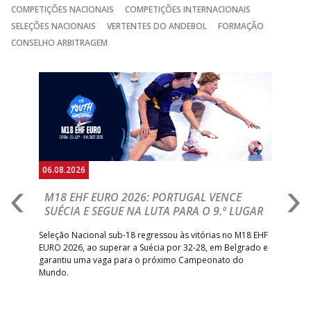
COMPETIÇÕES NACIONAIS
COMPETIÇÕES INTERNACIONAIS
15:00
141
SL BENFICA
_ - _
JUVE LIS
SELEÇÕES NACIONAIS
VERTENTES DO ANDEBOL
FORMAÇÃO
GINÁSIOCSTIRSO /
MARÍTIMO MADEI
CONSELHO ARBITRAGEM
15:00
9
_ - _
RETROTARGET
ANDEBOL SAD
Anterior
Seguin
15:00
13
VITÓRIA SC
_ - _
AD CARVALHOS
ABC DE BRAGA 
17:00
142
CALE
_ - _
Bettermann
AD ACADEMIA
18:00
143
_ - _
CDE GIL EANES
ANDEBOL SPS
06.08.2026
05.
PÓVOA AC /
18:30
14
_ - _
SL BENFICA
M18 EHF EURO 2026: PORTUGAL VENCE
R
Bodegão/CCR/Proteu
SUÉCIA E SEGUE NA LUTA PARA O 9.º LUGAR
R
ÁGUAS SANTAS
18:30
12
_ - _
CF OS BELENENSE
bre
Seleção Nacional sub-18 regressou às vitórias no M18 EHF
San
MILANEZA
EURO 2026, ao superar a Suécia por 32-28, em Belgrado e
Figu
garantiu uma vaga para o próximo Campeonato do
pro
CJ A. GARRETT
19:00
140
CD FEIRENSE /Movit
_ - _
Mundo.
tal
/Pristivus
6-SET-2026