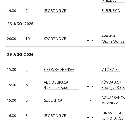
/Pristivus
19:00
2
SPORTING CP
_ - _
SL BENFICA
26-AGO-2026
AVANCA
20:00
10
SPORTING CP
_ - _
/Bioria/Bondalti
29-AGO-2026
15:00
5
CF OS BELENENSES
_ - _
VITÓRIA SC
ABC DE BRAGA
PÓVOA AC /
15:00
6
_ - _
/Lusíadas Saude
Bodegão/CCR/Pr
ÁGUAS SANTAS
15:00
8
SL BENFICA
_ - _
MILANEZA
GINÁSIOCSTIRSO 
16:00
3
SPORTING CP
_ - _
RETROTARGET
17:00
137
CDE GIL EANES
_ - _
ALAVARIUM