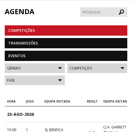
AGENDA
Pesqui
COMPETIÇÕES
TRANSMISSÕES
EVENTOS
HORA
JOGO
EQUIPA VISITADA
RESULT.
EQUIPA VISITANTE
23-AGO-2026
CJ A. GARRETT
15:00
1
SL BENFICA
_ - _