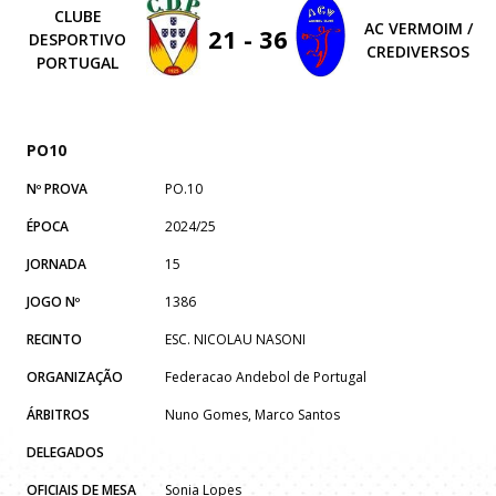
CLUBE
AC VERMOIM /
21 - 36
DESPORTIVO
CREDIVERSOS
PORTUGAL
PO10
Nº PROVA
PO.10
ÉPOCA
2024/25
JORNADA
15
JOGO Nº
1386
RECINTO
ESC. NICOLAU NASONI
ORGANIZAÇÃO
Federacao Andebol de Portugal
ÁRBITROS
Nuno Gomes, Marco Santos
DELEGADOS
OFICIAIS DE MESA
Sonia Lopes