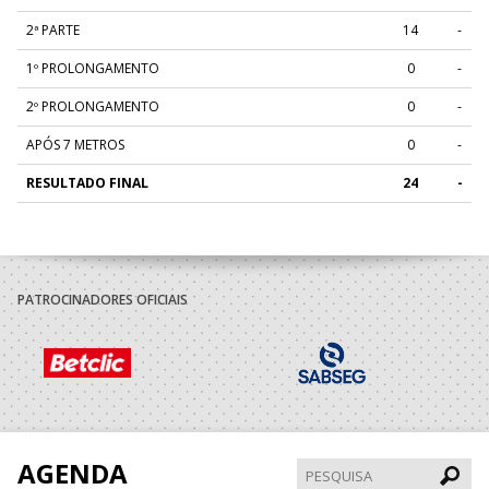
2ª PARTE
14
-
1º PROLONGAMENTO
0
-
2º PROLONGAMENTO
0
-
APÓS 7 METROS
0
-
RESULTADO FINAL
24
-
PATROCINADORES OFICIAIS
AGENDA
Pesqui