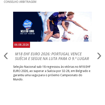
GINÁSIOCSTIRSO /
MARÍTIMO MADEI
CONSELHO ARBITRAGEM
15:00
9
_ - _
RETROTARGET
ANDEBOL SAD
Anterior
Seguin
15:00
13
VITÓRIA SC
_ - _
AD CARVALHOS
ABC DE BRAGA 
17:00
142
CALE
_ - _
Bettermann
AD ACADEMIA
18:00
143
_ - _
CDE GIL EANES
ANDEBOL SPS
06.08.2026
05.
PÓVOA AC /
18:30
14
_ - _
SL BENFICA
M18 EHF EURO 2026: PORTUGAL VENCE
R
Bodegão/CCR/Proteu
SUÉCIA E SEGUE NA LUTA PARA O 9.º LUGAR
R
ÁGUAS SANTAS
18:30
12
_ - _
CF OS BELENENSE
bre
Seleção Nacional sub-18 regressou às vitórias no M18 EHF
San
MILANEZA
EURO 2026, ao superar a Suécia por 32-28, em Belgrado e
Figu
garantiu uma vaga para o próximo Campeonato do
pro
CJ A. GARRETT
19:00
140
CD FEIRENSE /Movit
_ - _
Mundo.
tal
/Pristivus
6-SET-2026
14:00
144
ALAVARIUM
_ - _
MADEIRA SAD