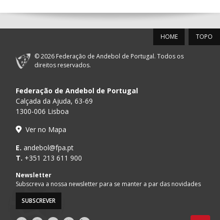
12-SET-2026
HOME
TOPO
15:00
18
SL BENFICA
_ - _
FC PORTO
© 2026 Federação de Andebol de Portugal. Todos os
PÓVOA AC /
15:00
20
CF OS BELENENSES
_ - _
direitos reservados.
Bodegão/CCR/Pr
Federação de Andebol de Portugal
AD ACADEMIA
15:00
147
MADEIRA SAD
_ - _
ANDEBOL SPS
Calçada da Ajuda, 63-69
1300-006 Lisboa
CJ A. GARRETT
16:00
146
_ - _
ALAVARIUM
Ver no Mapa
/Pristivus
ABC DE BRAGA /OBO
E.
andebol@fpa.pt
17:00
149
_ - _
SL BENFICA
Bettermann
T.
+351 213 611 900
MARÍTIMO MADEIRA
Newsletter
17:00
16
_ - _
VITÓRIA SC
ANDEBOL SAD
Subscreva a nossa newsletter para se manter a par das novidades
SUBSCREVER
17:15
145
JUVE LIS
_ - _
CD FEIRENSE /Mov