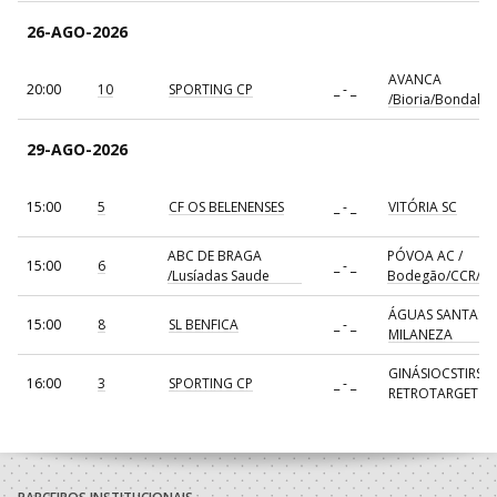
26-AGO-2026
AVANCA
20:00
10
SPORTING CP
_ - _
/Bioria/Bondalti
29-AGO-2026
15:00
5
CF OS BELENENSES
_ - _
VITÓRIA SC
ABC DE BRAGA
PÓVOA AC /
15:00
6
_ - _
/Lusíadas Saude
Bodegão/CCR/Pr
ÁGUAS SANTAS
15:00
8
SL BENFICA
_ - _
MILANEZA
GINÁSIOCSTIRSO 
16:00
3
SPORTING CP
_ - _
RETROTARGET
17:00
137
CDE GIL EANES
_ - _
ALAVARIUM
AVANCA
18:00
7
_ - _
FC PORTO
/Bioria/Bondalti