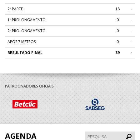
2ª PARTE
18
-
1º PROLONGAMENTO
0
-
2º PROLONGAMENTO
0
-
APÓS 7 METROS
0
-
RESULTADO FINAL
39
-
PATROCINADORES OFICIAIS
AGENDA
Pesqui