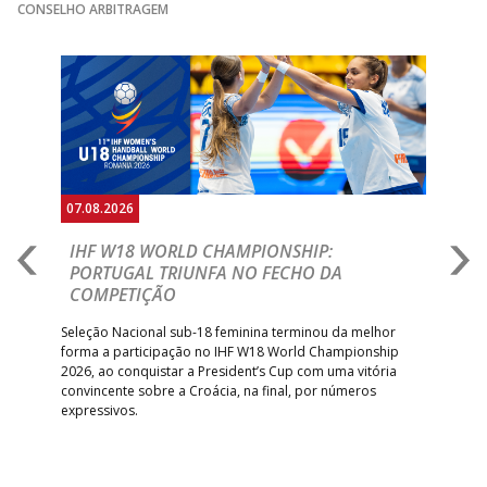
GINÁSIOCSTIRSO /
MARÍTIMO MADEI
CONSELHO ARBITRAGEM
15:00
9
_ - _
RETROTARGET
ANDEBOL SAD
ABC DE BRAGA
Anterior
Seguin
15:00
11
FC PORTO
_ - _
/Lusíadas Saude
ABC DE BRAGA 
17:00
142
CALE
_ - _
Bettermann
AD ACADEMIA
18:00
143
_ - _
CDE GIL EANES
ANDEBOL SPS
07.08.2026
07.
PÓVOA AC /
18:30
14
_ - _
SL BENFICA
E
IHF W18 WORLD CHAMPIONSHIP:
C
Bodegão/CCR/Proteu
PORTUGAL TRIUNFA NO FECHO DA
R
COMPETIÇÃO
ÁGUAS SANTAS
18:30
12
_ - _
CF OS BELENENSE
A A
MILANEZA
Trei
 que
Seleção Nacional sub-18 feminina terminou da melhor
dia
;
forma a participação no IHF W18 World Championship
CJ A. GARRETT
19:00
140
CD FEIRENSE /Movit
_ - _
insc
inar
2026, ao conquistar a President’s Cup com uma vitória
/Pristivus
convincente sobre a Croácia, na final, por números
expressivos.
6-SET-2026
14:00
144
ALAVARIUM
_ - _
MADEIRA SAD