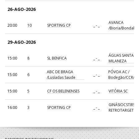
26-AGO-2026
AVANCA
20:00
10
SPORTING CP
_ - _
/Bioria/Bondalti
29-AGO-2026
ÁGUAS SANTAS
15:00
8
SL BENFICA
_ - _
MILANEZA
ABC DE BRAGA
PÓVOA AC /
15:00
6
_ - _
/Lusíadas Saude
Bodegão/CCR/Pr
15:00
5
CF OS BELENENSES
_ - _
VITÓRIA SC
GINÁSIOCSTIRSO 
16:00
3
SPORTING CP
_ - _
RETROTARGET
17:00
137
CDE GIL EANES
_ - _
ALAVARIUM
AVANCA
18:00
7
_ - _
FC PORTO
/Bioria/Bondalti