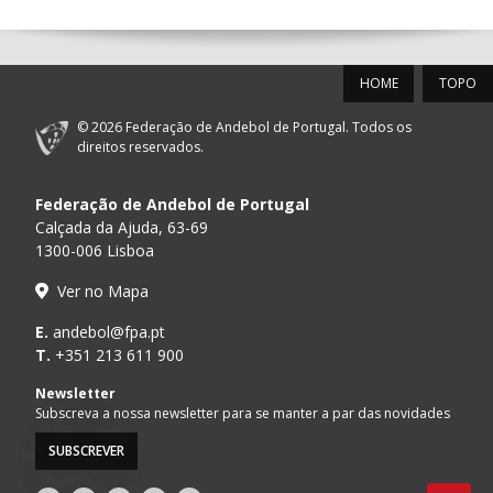
12-SET-2026
HOME
TOPO
15:00
18
SL BENFICA
_ - _
FC PORTO
© 2026 Federação de Andebol de Portugal. Todos os
AD ACADEMIA
direitos reservados.
15:00
147
MADEIRA SAD
_ - _
ANDEBOL SPS
Federação de Andebol de Portugal
PÓVOA AC /
15:00
20
CF OS BELENENSES
_ - _
Calçada da Ajuda, 63-69
Bodegão/CCR/Pr
1300-006 Lisboa
CJ A. GARRETT
16:00
146
_ - _
ALAVARIUM
Ver no Mapa
/Pristivus
MARÍTIMO MADEIRA
E.
andebol@fpa.pt
16:00
16
_ - _
VITÓRIA SC
ANDEBOL SAD
T.
+351 213 611 900
ABC DE BRAGA /OBO
Newsletter
17:00
149
_ - _
SL BENFICA
Bettermann
Subscreva a nossa newsletter para se manter a par das novidades
SUBSCREVER
17:15
145
JUVE LIS
_ - _
CD FEIRENSE /Mov