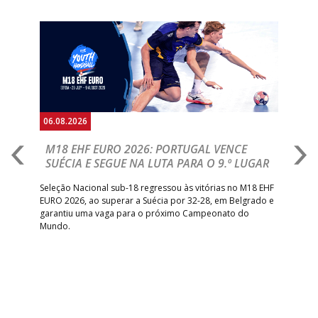
RETROTARGET
ANDEBOL SAD
Anterior
Seguin
15:00
13
VITÓRIA SC
_ - _
AD CARVALHOS
ABC DE BRAGA 
17:00
142
CALE
_ - _
Bettermann
AD ACADEMIA
18:00
143
_ - _
CDE GIL EANES
ANDEBOL SPS
06.08.2026
05.
PÓVOA AC /
18:30
14
_ - _
SL BENFICA
M18 EHF EURO 2026: PORTUGAL VENCE
R
Bodegão/CCR/Proteu
SUÉCIA E SEGUE NA LUTA PARA O 9.º LUGAR
R
ÁGUAS SANTAS
18:30
12
_ - _
CF OS BELENENSE
bre
Seleção Nacional sub-18 regressou às vitórias no M18 EHF
San
MILANEZA
EURO 2026, ao superar a Suécia por 32-28, em Belgrado e
Figu
garantiu uma vaga para o próximo Campeonato do
pro
CJ A. GARRETT
19:00
140
CD FEIRENSE /Movit
_ - _
Mundo.
tal
/Pristivus
6-SET-2026
14:00
144
ALAVARIUM
_ - _
MADEIRA SAD