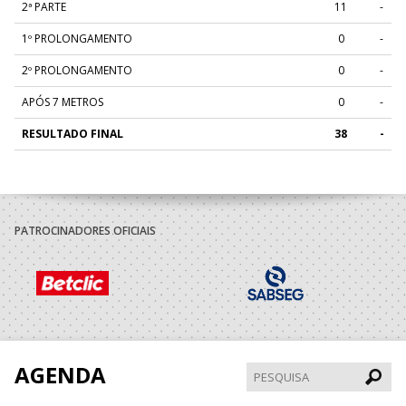
2ª PARTE
11
-
1º PROLONGAMENTO
0
-
2º PROLONGAMENTO
0
-
APÓS 7 METROS
0
-
RESULTADO FINAL
38
-
PATROCINADORES OFICIAIS
AGENDA
Pesqui