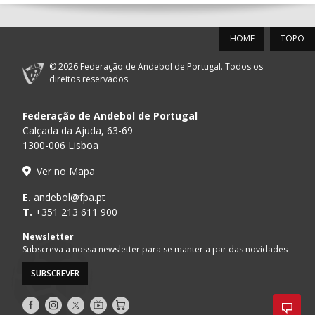
12-SET-2026
HOME
TOPO
15:00
18
SL BENFICA
_ - _
FC PORTO
© 2026 Federação de Andebol de Portugal. Todos os
PÓVOA AC /
15:00
20
CF OS BELENENSES
_ - _
direitos reservados.
Bodegão/CCR/Pr
Federação de Andebol de Portugal
AD ACADEMIA
15:00
147
MADEIRA SAD
_ - _
ANDEBOL SPS
Calçada da Ajuda, 63-69
1300-006 Lisboa
CJ A. GARRETT
16:00
146
_ - _
ALAVARIUM
Ver no Mapa
/Pristivus
ABC DE BRAGA /OBO
E.
andebol@fpa.pt
17:00
149
_ - _
SL BENFICA
Bettermann
T.
+351 213 611 900
MARÍTIMO MADEIRA
Newsletter
17:00
16
_ - _
VITÓRIA SC
ANDEBOL SAD
Subscreva a nossa newsletter para se manter a par das novidades
SUBSCREVER
17:15
145
JUVE LIS
_ - _
CD FEIRENSE /Mov
Siga-
Siga-
Siga-
AndebolTV
Loja