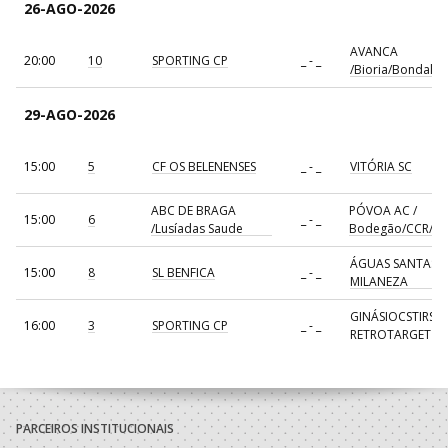
26-AGO-2026
AVANCA
20:00
10
SPORTING CP
_ - _
/Bioria/Bondalti
29-AGO-2026
15:00
5
CF OS BELENENSES
_ - _
VITÓRIA SC
ABC DE BRAGA
PÓVOA AC /
15:00
6
_ - _
/Lusíadas Saude
Bodegão/CCR/Pr
ÁGUAS SANTAS
15:00
8
SL BENFICA
_ - _
MILANEZA
GINÁSIOCSTIRSO 
16:00
3
SPORTING CP
_ - _
RETROTARGET
17:00
137
CDE GIL EANES
_ - _
ALAVARIUM
AVANCA
18:00
7
_ - _
FC PORTO
/Bioria/Bondalti
PARCEIROS INSTITUCIONAIS