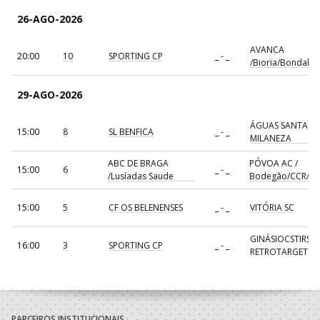
26-AGO-2026
AVANCA
20:00
10
SPORTING CP
_ - _
/Bioria/Bondalti
29-AGO-2026
ÁGUAS SANTAS
15:00
8
SL BENFICA
_ - _
MILANEZA
ABC DE BRAGA
PÓVOA AC /
15:00
6
_ - _
/Lusíadas Saude
Bodegão/CCR/Pr
15:00
5
CF OS BELENENSES
_ - _
VITÓRIA SC
GINÁSIOCSTIRSO 
16:00
3
SPORTING CP
_ - _
RETROTARGET
17:00
137
CDE GIL EANES
_ - _
ALAVARIUM
AVANCA
18:00
7
_ - _
FC PORTO
/Bioria/Bondalti
PARCEIROS INSTITUCIONAIS