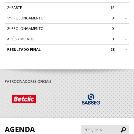
2ª PARTE
15
-
1º PROLONGAMENTO
0
-
2º PROLONGAMENTO
0
-
APÓS 7 METROS
0
-
RESULTADO FINAL
23
-
PATROCINADORES OFICIAIS
AGENDA
Pesqui