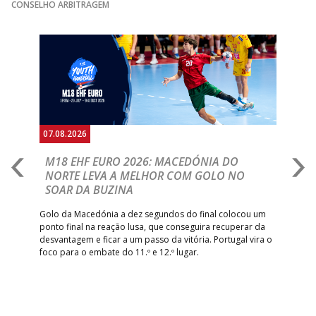
GINÁSIOCSTIRSO /
MARÍTIMO MADEI
CONSELHO ARBITRAGEM
15:00
9
_ - _
RETROTARGET
ANDEBOL SAD
ABC DE BRAGA
Anterior
Seguin
15:00
11
FC PORTO
_ - _
/Lusíadas Saude
ABC DE BRAGA 
17:00
142
CALE
_ - _
Bettermann
AD ACADEMIA
18:00
143
_ - _
CDE GIL EANES
ANDEBOL SPS
07.08.2026
06.
PÓVOA AC /
18:30
14
_ - _
SL BENFICA
A
M18 EHF EURO 2026: MACEDÓNIA DO
D
Bodegão/CCR/Proteu
NORTE LEVA A MELHOR COM GOLO NO
Com
SOAR DA BUZINA
ÁGUAS SANTAS
18:30
12
_ - _
CF OS BELENENSE
épo
o de
MILANEZA
arra
 o
Golo da Macedónia a dez segundos do final colocou um
de
ponto final na reação lusa, que conseguira recuperar da
CJ A. GARRETT
19:00
140
CD FEIRENSE /Movit
_ - _
desvantagem e ficar a um passo da vitória. Portugal vira o
/Pristivus
foco para o embate do 11.º e 12.º lugar.
6-SET-2026
14:00
144
ALAVARIUM
_ - _
MADEIRA SAD