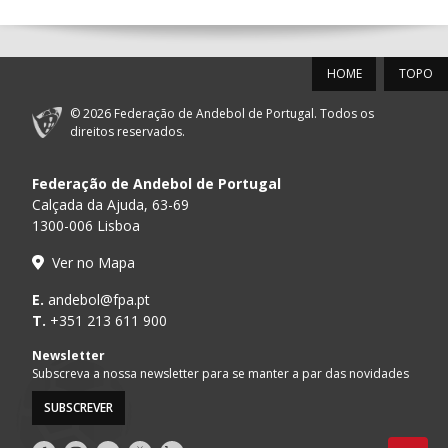
12-SET-2026
HOME
TOPO
15:00
18
SL BENFICA
_ - _
FC PORTO
© 2026 Federação de Andebol de Portugal. Todos os
AD ACADEMIA
direitos reservados.
15:00
147
MADEIRA SAD
_ - _
ANDEBOL SPS
Federação de Andebol de Portugal
PÓVOA AC /
15:00
20
CF OS BELENENSES
_ - _
Calçada da Ajuda, 63-69
Bodegão/CCR/Pr
1300-006 Lisboa
CJ A. GARRETT
16:00
146
_ - _
ALAVARIUM
Ver no Mapa
/Pristivus
MARÍTIMO MADEIRA
E.
andebol@fpa.pt
16:00
16
_ - _
VITÓRIA SC
ANDEBOL SAD
T.
+351 213 611 900
ABC DE BRAGA /OBO
Newsletter
17:00
149
_ - _
SL BENFICA
Bettermann
Subscreva a nossa newsletter para se manter a par das novidades
SUBSCREVER
17:15
145
JUVE LIS
_ - _
CD FEIRENSE /Mov