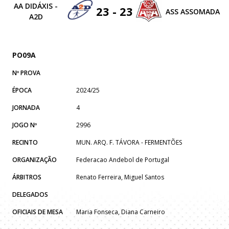
AA DIDÁXIS -
23 - 23
ASS ASSOMADA
A2D
PO09A
Nº PROVA
ÉPOCA
2024/25
JORNADA
4
JOGO Nº
2996
RECINTO
MUN. ARQ. F. TÁVORA - FERMENTÕES
ORGANIZAÇÃO
Federacao Andebol de Portugal
ÁRBITROS
Renato Ferreira, Miguel Santos
DELEGADOS
OFICIAIS DE MESA
Maria Fonseca, Diana Carneiro